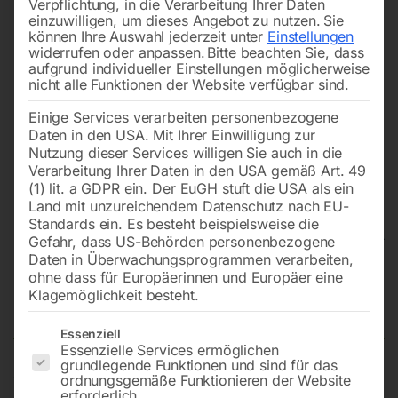
Verpflichtung, in die Verarbeitung Ihrer Daten
einzuwilligen, um dieses Angebot zu nutzen.
Sie
können Ihre Auswahl jederzeit unter
Einstellungen
widerrufen oder anpassen.
Bitte beachten Sie, dass
aufgrund individueller Einstellungen möglicherweise
nicht alle Funktionen der Website verfügbar sind.
Einige Services verarbeiten personenbezogene
Daten in den USA. Mit Ihrer Einwilligung zur
Nutzung dieser Services willigen Sie auch in die
Verarbeitung Ihrer Daten in den USA gemäß Art. 49
(1) lit. a GDPR ein. Der EuGH stuft die USA als ein
Land mit unzureichendem Datenschutz nach EU-
Standards ein. Es besteht beispielsweise die
Gefahr, dass US-Behörden personenbezogene
Daten in Überwachungsprogrammen verarbeiten,
Schweißtisch PRO 1200×800 mm
ohne dass für Europäerinnen und Europäer eine
Klagemöglichkeit besteht.
28-diag
Es folgt eine Liste der Service-Gruppen, für die eine Einwilligun
Essenziell
Essenzielle Services ermöglichen
grundlegende Funktionen und sind für das
ordnungsgemäße Funktionieren der Website
Tischplatte 1200×800 mm
erforderlich.