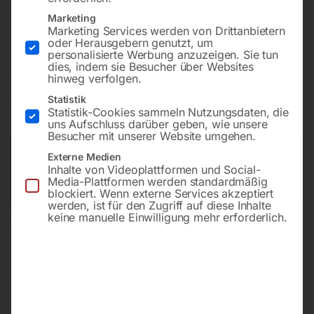
Bohrung ø28
Marketing
Gitter diagonal
Marketing Services werden von Drittanbietern
oder Herausgebern genutzt, um
personalisierte Werbung anzuzeigen. Sie tun
dies, indem sie Besucher über Websites
€
2.508,00
hinweg verfolgen.
Statistik
inkl. MwSt.
Kostenloser Versand
Statistik-Cookies sammeln Nutzungsdaten, die
Lieferzeit:
ca. 8 – 10 Wochen
uns Aufschluss darüber geben, wie unsere
Besucher mit unserer Website umgehen.
Versandkosten Standard (Österreich):
€
0,00
Externe Medien
Inhalte von Videoplattformen und Social-
Bitte beachten Sie: Die Versandkosten gelten für Österreich.
Media-Plattformen werden standardmäßig
Andere Länder können abweichen.
blockiert. Wenn externe Services akzeptiert
werden, ist für den Zugriff auf diese Inhalte
keine manuelle Einwilligung mehr erforderlich.
In den Warenkorb
Sie haben Fragen zu diesem
Artikel?