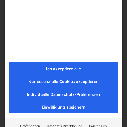
Je nach Ihren Präferenzen können Sie ihren
Schweißtische PRO aus den nachfolgenden
Bohrungssystemen wählen:
ø 28 mm im Raster 100×100 mm
ø 28 mm im Diagonalraster
ø 16 mm im Raster 100×100 mm
ø 16 mm im Diagonalraster
ø 16 mm im Raster 50×50 mm
Ich akzeptiere alle
Nur essenzielle Cookies akzeptieren
Tischplatte vom Schweißtisch –
Schweißplatte in hoher Qualität
Individuelle Datenschutz-Präferenzen
Die Tische sind aus dem Material S355J2+N
Einwilligung speichern
gemäß der Norm ISO 2768-1 gefertigt. Jede
Tischplatte hat eine gravierte Skala. Die
gravierte Skala besteht aus senkrechten und
Präferenzen
Datenschutzerklärung
Impressum