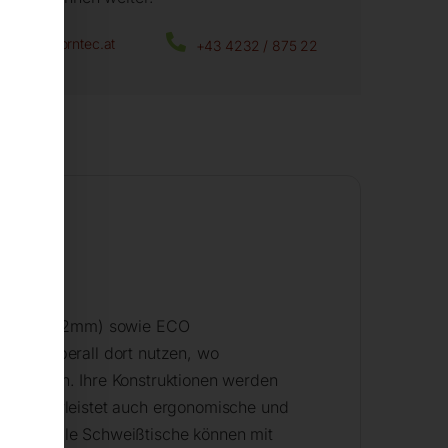
office@horntec.at
+43 4232 / 875 22
eißplatte 12mm) sowie ECO
n sie überall dort nutzen, wo
n nutzen. Ihre Konstruktionen werden
ch gewährleistet auch ergonomische und
tionen. Alle Schweißtische können mit