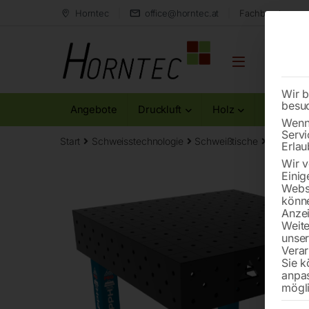
Horntec
office@horntec.at
Fachberatung au
Wir b
besu
Angebote
Druckluft
Holz
Metall
Wenn 
Servi
Start
Schweisstechnologie
Schweißtische
Schweiß
Erlau
Wir v
Einig
Websi
könne
Anzei
Weite
unse
Verar
Sie k
anpa
mögli