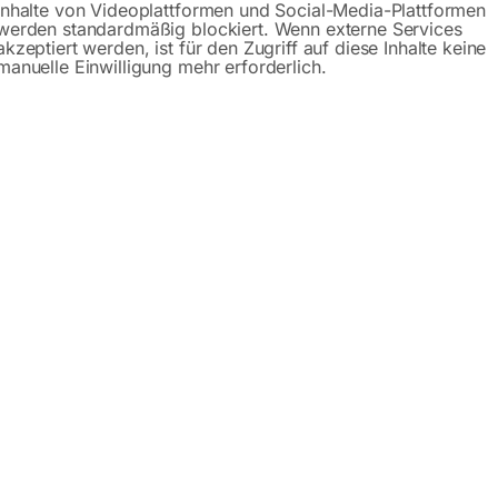
Inhalte von Videoplattformen und Social-Media-Plattformen
werden standardmäßig blockiert. Wenn externe Services
akzeptiert werden, ist für den Zugriff auf diese Inhalte keine
Anfrageformular
manuelle Einwilligung mehr erforderlich.
Beschreibung
Produktsicherheit
 Serie PRO
t es in drei Serien: PRO (Schweißplatte 15mm), PLUS (Schw
0 verschiedene Plattformabmessungen zur Auswahl. Sie könne
. Sie nutzen ihn zum manuellen oder automatischen Schweiße
sserungen ausgeführt! Der günstige und stabile Schweißtis
äzision sowie die Wiederholbarkeit der ausgeführten Konstruk