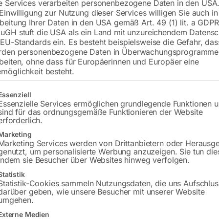
e Services verarbeiten personenbezogene Daten in den USA.
Bohrung ø16
 Einwilligung zur Nutzung dieser Services willigen Sie auch in
Gitter 100×100
beitung Ihrer Daten in den USA gemäß Art. 49 (1) lit. a GDPR
uGH stuft die USA als ein Land mit unzureichendem Datensc
EU-Standards ein. Es besteht beispielsweise die Gefahr, da
rden personenbezogene Daten in Überwachungsprogramme
€
2.112,00
beiten, ohne dass für Europäerinnen und Europäer eine
möglichkeit besteht.
inkl. MwSt.
Kostenloser Versand
Lieferzeit:
ca. 8 – 10 Wochen
gt eine Liste der Service-Gruppen, für die eine Einwilligung erteilt w
Essenziell
Essenzielle Services ermöglichen grundlegende Funktionen 
sind für das ordnungsgemäße Funktionieren der Website
Versandkosten Standard (Österreich):
€
erforderlich.
Bitte beachten Sie: Die Versandkosten g
Marketing
Marketing Services werden von Drittanbietern oder Herausg
genutzt, um personalisierte Werbung anzuzeigen. Sie tun die
In den 
indem sie Besucher über Websites hinweg verfolgen.
Statistik
Statistik-Cookies sammeln Nutzungsdaten, die uns Aufschlus
darüber geben, wie unsere Besucher mit unserer Website
Sie haben Frag
umgehen.
Externe Medien
Gerne hel