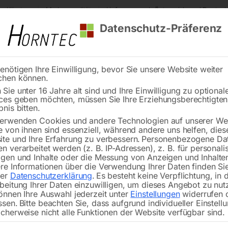
s Kärnten
Markenqualität
Lieferung nach Österreich und Deutsch
Datenschutz-Präferenz
enötigen Ihre Einwilligung, bevor Sie unsere Website weiter
chen können.
Reinigung
Schweißen
Stadtmobiliar
Stein
Sie unter 16 Jahre alt sind und Ihre Einwilligung zu optional
ces geben möchten, müssen Sie Ihre Erziehungsberechtigte
tisch PRO 1000×1000 mm 16-100×100
bnis bitten.
erwenden Cookies und andere Technologien auf unserer Web
🔍
e von ihnen sind essenziell, während andere uns helfen, dies
te und Ihre Erfahrung zu verbessern.
Personenbezogene Da
n verarbeitet werden (z. B. IP-Adressen), z. B. für personalis
gen und Inhalte oder die Messung von Anzeigen und Inhalte
re Informationen über die Verwendung Ihrer Daten finden Sie
rer
Datenschutzerklärung
.
Es besteht keine Verpflichtung, in 
Schweißtisch PR
beitung Ihrer Daten einzuwilligen, um dieses Angebot zu nut
önnen Ihre Auswahl jederzeit unter
Einstellungen
widerrufen 
ssen.
Bitte beachten Sie, dass aufgrund individueller Einstell
cherweise nicht alle Funktionen der Website verfügbar sind.
Tischplatte 1000×1000 mm