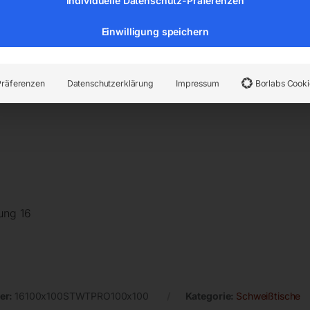
Individuelle Datenschutz-Präferenzen
Einwilligung speichern
Präferenzen
Datenschutzerklärung
Impressum
Borlabs Cooki
ung 16
er:
16100x100STWTPRO100x100
Kategorie:
Schweißtische