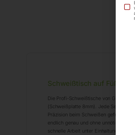
Schweißtisch auf Füßen –
Die Profi-Schweißtische von GPPH gib
(Schweißplatte 8mm). Jede Serie hat 1
Präzision beim Schweißen gefragt wird
endlich genau und ohne unnötige Verbe
schnelle Arbeit unter Einhaltung der Pr