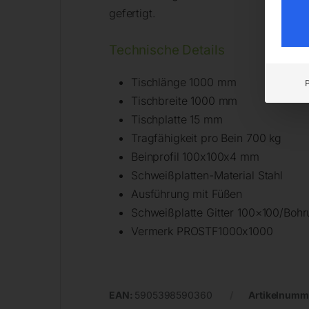
gefertigt.
Technische Details
Tischlänge 1000 mm
Tischbreite 1000 mm
Tischplatte 15 mm
Tragfähigkeit pro Bein 700 kg
Beinprofil 100x100x4 mm
Schweißplatten-Material Stahl
Ausführung mit Füßen
Schweißplatte Gitter 100×100/Bohr
Vermerk PROSTF1000x1000
EAN:
5905398590360
Artikelnumm