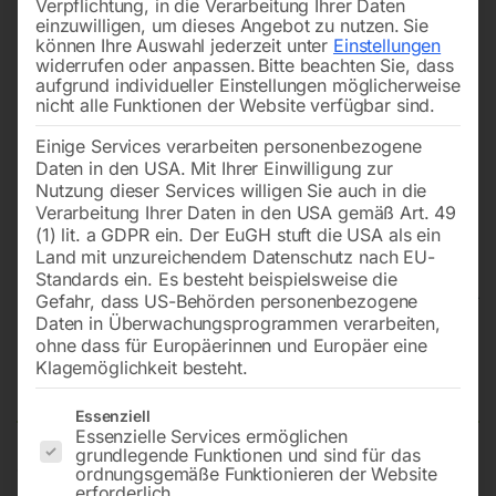
Verpflichtung, in die Verarbeitung Ihrer Daten
einzuwilligen, um dieses Angebot zu nutzen.
Sie
können Ihre Auswahl jederzeit unter
Einstellungen
widerrufen oder anpassen.
Bitte beachten Sie, dass
aufgrund individueller Einstellungen möglicherweise
nicht alle Funktionen der Website verfügbar sind.
Einige Services verarbeiten personenbezogene
Daten in den USA. Mit Ihrer Einwilligung zur
Nutzung dieser Services willigen Sie auch in die
Verarbeitung Ihrer Daten in den USA gemäß Art. 49
(1) lit. a GDPR ein. Der EuGH stuft die USA als ein
Land mit unzureichendem Datenschutz nach EU-
Standards ein. Es besteht beispielsweise die
Gefahr, dass US-Behörden personenbezogene
Daten in Überwachungsprogrammen verarbeiten,
Schweißtisch PLUS auf Rädern
ohne dass für Europäerinnen und Europäer eine
Klagemöglichkeit besteht.
3000×1480 mm 16-100×100
Es folgt eine Liste der Service-Gruppen, für die eine Einwilligun
Essenziell
Essenzielle Services ermöglichen
grundlegende Funktionen und sind für das
ordnungsgemäße Funktionieren der Website
Tischplatte 3000×1480 mm
erforderlich.