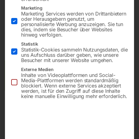
Bohrung ø16
Marketing
Gitter 100×100
Marketing Services werden von Drittanbietern
oder Herausgebern genutzt, um
personalisierte Werbung anzuzeigen. Sie tun
dies, indem sie Besucher über Websites
€
5.520,00
hinweg verfolgen.
Statistik
inkl. MwSt.
Kostenloser Versand
Statistik-Cookies sammeln Nutzungsdaten, die
Lieferzeit:
ca. 8 – 10 Wochen
uns Aufschluss darüber geben, wie unsere
Besucher mit unserer Website umgehen.
Versandkosten Standard (Österreich):
€
0,00
Externe Medien
Inhalte von Videoplattformen und Social-
Bitte beachten Sie: Die Versandkosten gelten für Österreich.
Media-Plattformen werden standardmäßig
Andere Länder können abweichen.
blockiert. Wenn externe Services akzeptiert
werden, ist für den Zugriff auf diese Inhalte
keine manuelle Einwilligung mehr erforderlich.
In den Warenkorb
Sie haben Fragen zu diesem
Artikel?