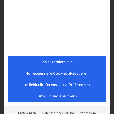
Je nach Ihren Präferenzen können Sie ihren
Schweißtische PLUS
aus den nachfolgenden
Bohrungssystemen wählen:
ø 28 mm im Raster 100×100 mm
ø 28 mm im Diagonalraster
ø 16 mm im Raster 100×100 mm
ø 16 mm im Diagonalraster
ø 16 mm im Raster 50×50 mm
Ich akzeptiere alle
Nur essenzielle Cookies akzeptieren
Tischplatte vom Schweißtisch –
Schweißplatte in hoher Qualität
Individuelle Datenschutz-Präferenzen
Die Tische sind aus dem Material S355J2+N
Einwilligung speichern
gemäß der Norm ISO 2768-1 gefertigt. Jede
Tischplatte hat eine gravierte Skala. Die
gravierte Skala besteht aus senkrechten und
Präferenzen
Datenschutzerklärung
Impressum