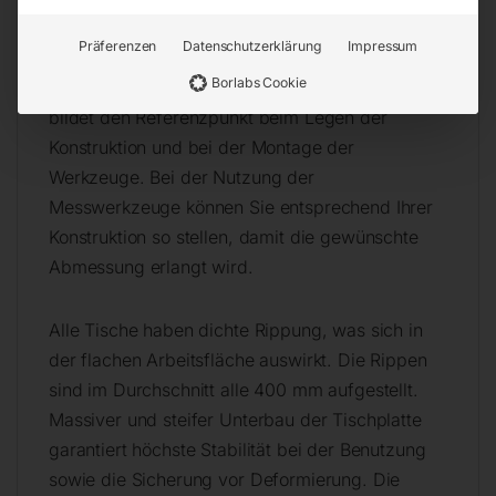
Tischplatte hat eine gravierte Skala. Die
Präferenzen
Datenschutzerklärung
Impressum
gravierte Skala besteht aus senkrechten und
Borlabs Cookie
waagerechten Linien im Raster 100x100mm. Sie
bildet den Referenzpunkt beim Legen der
Konstruktion und bei der Montage der
Werkzeuge. Bei der Nutzung der
Messwerkzeuge können Sie entsprechend Ihrer
Konstruktion so stellen, damit die gewünschte
Abmessung erlangt wird.
Alle Tische haben dichte Rippung, was sich in
der flachen Arbeitsfläche auswirkt. Die Rippen
sind im Durchschnitt alle 400 mm aufgestellt.
Massiver und steifer Unterbau der Tischplatte
garantiert höchste Stabilität bei der Benutzung
sowie die Sicherung vor Deformierung. Die