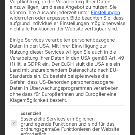
Verpflichtung, in die Verarbeitung Ihrer Daten
einzuwilligen, um dieses Angebot zu nutzen.
Sie
können Ihre Auswahl jederzeit unter
Einstellungen
widerrufen oder anpassen.
Bitte beachten Sie, dass
aufgrund individueller Einstellungen möglicherweise
nicht alle Funktionen der Website verfügbar sind.
Einige Services verarbeiten personenbezogene
Daten in den USA. Mit Ihrer Einwilligung zur
Nutzung dieser Services willigen Sie auch in die
Verarbeitung Ihrer Daten in den USA gemäß Art. 49
(1) lit. a GDPR ein. Der EuGH stuft die USA als ein
Land mit unzureichendem Datenschutz nach EU-
Standards ein. Es besteht beispielsweise die
Gefahr, dass US-Behörden personenbezogene
Daten in Überwachungsprogrammen verarbeiten,
Schweißtisch PLUS auf Rädern
ohne dass für Europäerinnen und Europäer eine
Klagemöglichkeit besteht.
2400×1200 mm 28-diag
Es folgt eine Liste der Service-Gruppen, für die eine Einwilligun
Essenziell
Essenzielle Services ermöglichen
grundlegende Funktionen und sind für das
ordnungsgemäße Funktionieren der Website
Tischplatte 2400×1200 mm
erforderlich.