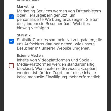
Bohrung ø28
Marketing
Gitter diagonal
Marketing Services werden von Drittanbietern
oder Herausgebern genutzt, um
personalisierte Werbung anzuzeigen. Sie tun
dies, indem sie Besucher über Websites
€
3.828,00
hinweg verfolgen.
Statistik
inkl. MwSt.
Kostenloser Versand
Statistik-Cookies sammeln Nutzungsdaten, die
Lieferzeit:
ca. 8 – 10 Wochen
uns Aufschluss darüber geben, wie unsere
Besucher mit unserer Website umgehen.
Versandkosten Standard (Österreich):
€
0,00
Externe Medien
Inhalte von Videoplattformen und Social-
Bitte beachten Sie: Die Versandkosten gelten für Österreich.
Media-Plattformen werden standardmäßig
Andere Länder können abweichen.
blockiert. Wenn externe Services akzeptiert
werden, ist für den Zugriff auf diese Inhalte
keine manuelle Einwilligung mehr erforderlich.
In den Warenkorb
Sie haben Fragen zu diesem
Artikel?