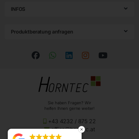
INFOS
Produktberatung anfragen
Sie haben Fragen? Wir
helfen Ihnen gerne weiter!
+43 4232 / 875 22
office@horntec.at