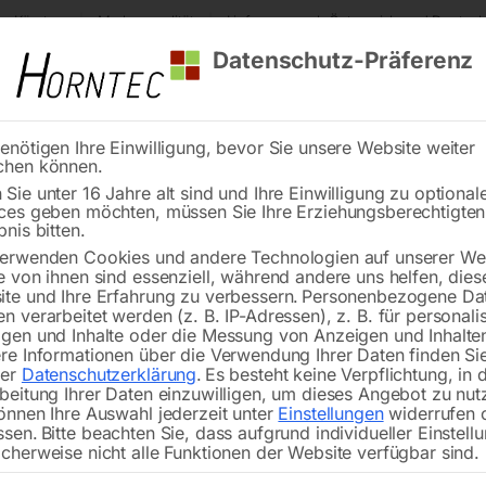
s Kärnten
Markenqualität
Lieferung nach Österreich und Deutsch
Datenschutz-Präferenz
enötigen Ihre Einwilligung, bevor Sie unsere Website weiter
chen können.
Reinigung
Schweißen
Stadtmobiliar
Stein
Sie unter 16 Jahre alt sind und Ihre Einwilligung zu optional
ces geben möchten, müssen Sie Ihre Erziehungsberechtigte
tisch PLUS auf Rädern 1200×1000 mm 16-100×100
bnis bitten.
erwenden Cookies und andere Technologien auf unserer Web
🔍
e von ihnen sind essenziell, während andere uns helfen, dies
te und Ihre Erfahrung zu verbessern.
Personenbezogene Da
n verarbeitet werden (z. B. IP-Adressen), z. B. für personalis
gen und Inhalte oder die Messung von Anzeigen und Inhalte
re Informationen über die Verwendung Ihrer Daten finden Sie
rer
Datenschutzerklärung
.
Es besteht keine Verpflichtung, in 
Schweißtisch PLUS a
beitung Ihrer Daten einzuwilligen, um dieses Angebot zu nut
önnen Ihre Auswahl jederzeit unter
Einstellungen
widerrufen 
ssen.
Bitte beachten Sie, dass aufgrund individueller Einstell
cherweise nicht alle Funktionen der Website verfügbar sind.