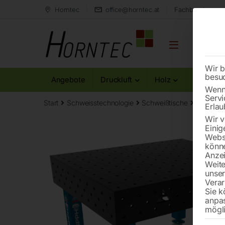
Horntec
office@horntec.at
Fachberatung au
Wir b
besu
Angebote
Druckluft
Holz
Metall
Wenn 
Servi
Start
Schweisstechnologie
Schweißtische
Schweiß
Erlau
Wir v
Einig
Websi
könne
Anzei
Weite
unse
Verar
Sie k
anpa
mögli