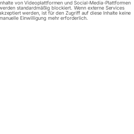
Inhalte von Videoplattformen und Social-Media-Plattformen
werden standardmäßig blockiert. Wenn externe Services
Gerne hel
akzeptiert werden, ist für den Zugriff auf diese Inhalte keine
manuelle Einwilligung mehr erforderlich.
Anfrageformular
Beschreibung
Produktsicherheit
– Serie PLUS
 es in drei Serien: PRO (Schweißplatte 15mm),
PLUS (Schwei
0 verschiedene Plattformabmessungen zur Auswahl. Sie könne
. Sie nutzen ihn zum manuellen oder automatischen Schweiße
sserungen ausgeführt! Der günstige und stabile Schweißtis