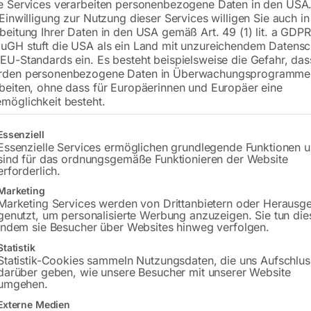
e Services verarbeiten personenbezogene Daten in den USA.
 Einwilligung zur Nutzung dieser Services willigen Sie auch in
Tischplatte 1200×1000 mm
beitung Ihrer Daten in den USA gemäß Art. 49 (1) lit. a GDPR
Bohrung ø16
uGH stuft die USA als ein Land mit unzureichendem Datensc
Gitter 100×100
EU-Standards ein. Es besteht beispielsweise die Gefahr, da
rden personenbezogene Daten in Überwachungsprogramme
beiten, ohne dass für Europäerinnen und Europäer eine
möglichkeit besteht.
€
2.172,00
gt eine Liste der Service-Gruppen, für die eine Einwilligung erteilt w
Essenziell
inkl. MwSt.
Kostenloser Versand
Essenzielle Services ermöglichen grundlegende Funktionen 
Lieferzeit:
ca. 8 – 10 Wochen
sind für das ordnungsgemäße Funktionieren der Website
erforderlich.
Versandkosten Standard (Österreich):
€
Marketing
Bitte beachten Sie: Die Versandkosten g
Marketing Services werden von Drittanbietern oder Herausg
genutzt, um personalisierte Werbung anzuzeigen. Sie tun die
indem sie Besucher über Websites hinweg verfolgen.
In den 
Statistik
Statistik-Cookies sammeln Nutzungsdaten, die uns Aufschlus
darüber geben, wie unsere Besucher mit unserer Website
umgehen.
Sie haben Frag
Externe Medien