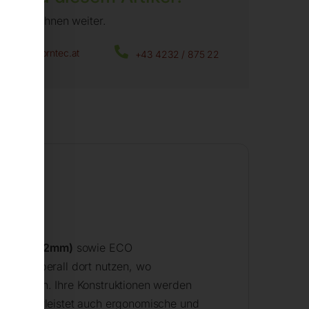
fen wir Ihnen weiter.
office@horntec.at
+43 4232 / 875 22
ßplatte 12mm)
sowie ECO
n sie überall dort nutzen, wo
n nutzen. Ihre Konstruktionen werden
ch gewährleistet auch ergonomische und