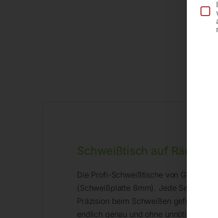
Schweißtisch auf Rädern 
Die Profi-Schweißtische von GPPH gibt
(Schweißplatte 8mm). Jede Serie hat 1
Präzision beim Schweißen gefragt wird
endlich genau und ohne unnötige Verbe