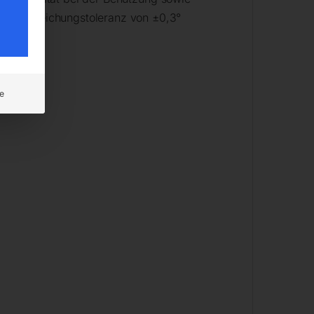
ner Abweichungstoleranz von ±0,3°
e