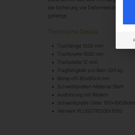
die Sicherung vor Deformierung. Die 
gefertigt.
Technische Details
Tischlänge 1200 mm
Tischbreite 1000 mm
Tischplatte 12 mm
Tragfähigkeit pro Bein 500 kg
Beinprofil 80x80x4 mm
Schweißplatten-Material Stahl
Ausführung mit Rädern
Schweißplatte Gitter 100×100/Bohr
Vermerk PLUSSTR1200x1000