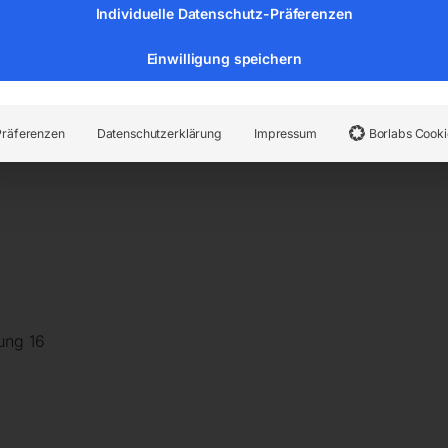
Individuelle Datenschutz-Präferenzen
Seitenwände der Tische sind 200 mm hoch und werden mit ei
Einwilligung speichern
Präferenzen
Datenschutzerklärung
Impressum
Borlabs Cooki
ung 16