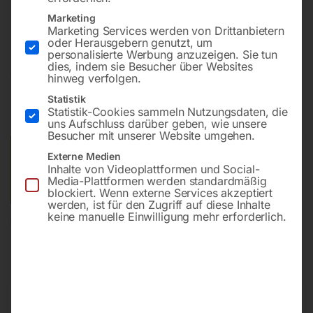
Bohrung ø16
Marketing
Gitter diagonal
Marketing Services werden von Drittanbietern
oder Herausgebern genutzt, um
personalisierte Werbung anzuzeigen. Sie tun
dies, indem sie Besucher über Websites
€
1.274,40
hinweg verfolgen.
Statistik
inkl. MwSt.
Kostenloser Versand
Statistik-Cookies sammeln Nutzungsdaten, die
Lieferzeit:
ca. 8 – 10 Wochen
uns Aufschluss darüber geben, wie unsere
Besucher mit unserer Website umgehen.
Versandkosten Standard (Österreich):
€
0,00
Externe Medien
Inhalte von Videoplattformen und Social-
Bitte beachten Sie: Die Versandkosten gelten für Österreich.
Media-Plattformen werden standardmäßig
Andere Länder können abweichen.
blockiert. Wenn externe Services akzeptiert
werden, ist für den Zugriff auf diese Inhalte
keine manuelle Einwilligung mehr erforderlich.
In den Warenkorb
Sie haben Fragen zu diesem
Artikel?