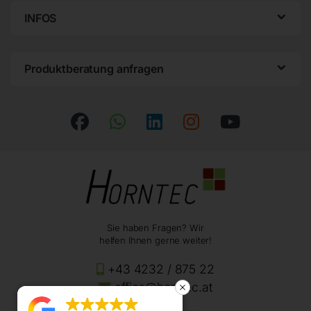
INFOS
Produktberatung anfragen
Sie haben Fragen? Wir
helfen Ihnen gerne weiter!
+43 4232 / 875 22
office@horntec.at