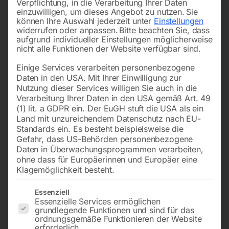
Verpflichtung, in die Verarbeitung Ihrer Daten
einzuwilligen, um dieses Angebot zu nutzen.
Sie
können Ihre Auswahl jederzeit unter
Einstellungen
widerrufen oder anpassen.
Bitte beachten Sie, dass
aufgrund individueller Einstellungen möglicherweise
nicht alle Funktionen der Website verfügbar sind.
Einige Services verarbeiten personenbezogene
Daten in den USA. Mit Ihrer Einwilligung zur
Nutzung dieser Services willigen Sie auch in die
Verarbeitung Ihrer Daten in den USA gemäß Art. 49
(1) lit. a GDPR ein. Der EuGH stuft die USA als ein
Land mit unzureichendem Datenschutz nach EU-
Standards ein. Es besteht beispielsweise die
Gefahr, dass US-Behörden personenbezogene
Daten in Überwachungsprogrammen verarbeiten,
Schweißtisch ECO auf Rädern
ohne dass für Europäerinnen und Europäer eine
Klagemöglichkeit besteht.
1000×600 mm 16-diag
Es folgt eine Liste der Service-Gruppen, für die eine Einwilligun
Essenziell
Essenzielle Services ermöglichen
grundlegende Funktionen und sind für das
ordnungsgemäße Funktionieren der Website
Tischplatte 1000×600 mm
erforderlich.