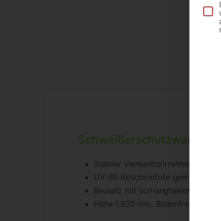
Schweißerschutzwand 3-tei
Stabiler Vierkantrohrrahmen
UV-/IR-Abschirmfolie gem. DIN EN
Bausatz mit Vorhanghaken, ohne R
Höhe 1.830 mm, Bodenfreiheit 16