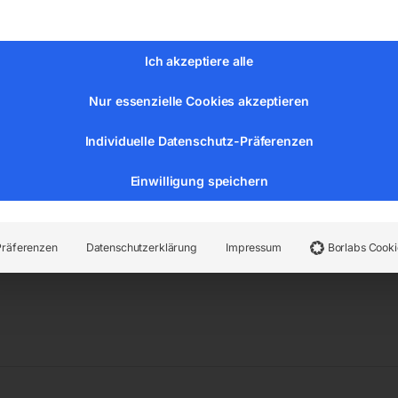
enkarme 850 mm
Ich akzeptiere alle
Nur essenzielle Cookies akzeptieren
er:
57252
Kategorien:
Schweisstechnologie
,
Arbeitsschutz /
Individuelle Datenschutz-Präferenzen
Einwilligung speichern
Präferenzen
Datenschutzerklärung
Impressum
Borlabs Cooki