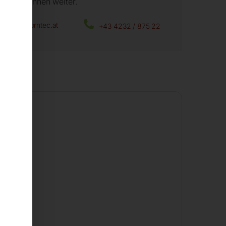
fen wir Ihnen weiter.
office@horntec.at
+43 4232 / 875 22