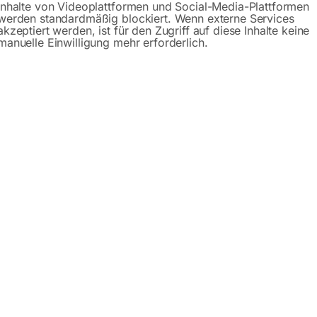
Gerne hel
Inhalte von Videoplattformen und Social-Media-Plattformen
werden standardmäßig blockiert. Wenn externe Services
akzeptiert werden, ist für den Zugriff auf diese Inhalte keine
Anfrageformular
manuelle Einwilligung mehr erforderlich.
Beschreibung
Produktsicherheit
lig, mit Folienvorhang, rot,
 1598
äder
5 mm