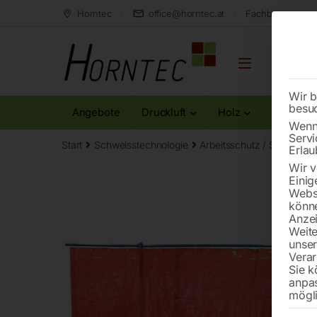
Horntec
office@horntec.at
Fachberatung au
Wir b
besu
Angebote
Druckluft
Holz
Metall
Wenn 
Servi
Start
Schweisstechnologie
Arbeitsschutz / Schweiße
Erlau
Wir v
Einig
Websi
könne
Anzei
Weite
unse
Verar
Sie k
anpa
mögli