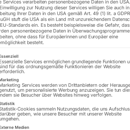
e Services verarbeiten personenbezogene Daten in den USA.
 Einwilligung zur Nutzung dieser Services willigen Sie auch in
DIN EN 1598, Breite: 3,8m (Mittelte
beitung Ihrer Daten in den USA gemäß Art. 49 (1) lit. a GDPR
Bodenfreiheit: 165 mm
uGH stuft die USA als ein Land mit unzureichendem Datensc
EU-Standards ein. Es besteht beispielsweise die Gefahr, da
rden personenbezogene Daten in Überwachungsprogramme
€
648,00
beiten, ohne dass für Europäerinnen und Europäer eine
möglichkeit besteht.
inkl. MwSt.
zzgl.
Versandkosten
gt eine Liste der Service-Gruppen, für die eine Einwilligung erteilt w
Lieferzeit:
ca. 2 - 3 Tage
Essenziell
Essenzielle Services ermöglichen grundlegende Funktionen 
sind für das ordnungsgemäße Funktionieren der Website
Versandkosten Standard (Österreich):
€
erforderlich.
Bitte beachten Sie: Die Versandkosten g
Marketing
Marketing Services werden von Drittanbietern oder Herausg
genutzt, um personalisierte Werbung anzuzeigen. Sie tun die
In den 
indem sie Besucher über Websites hinweg verfolgen.
Statistik
Statistik-Cookies sammeln Nutzungsdaten, die uns Aufschlus
darüber geben, wie unsere Besucher mit unserer Website
umgehen.
Sie haben Frag
Externe Medien