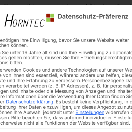
s Kärnten
Markenqualität
Lieferung nach Österreich und Deutsch
Datenschutz-Präferenz
enötigen Ihre Einwilligung, bevor Sie unsere Website weiter
chen können.
Reinigung
Schweißen
Stadtmobiliar
Stein
Sie unter 16 Jahre alt sind und Ihre Einwilligung zu optional
ces geben möchten, müssen Sie Ihre Erziehungsberechtigte
rschutz
Schweißerschutzwand 3-teilig, mit Folienvorhang, rot,
bnis bitten.
erwenden Cookies und andere Technologien auf unserer Web
🔍
e von ihnen sind essenziell, während andere uns helfen, dies
te und Ihre Erfahrung zu verbessern.
Personenbezogene Da
n verarbeitet werden (z. B. IP-Adressen), z. B. für personalis
gen und Inhalte oder die Messung von Anzeigen und Inhalte
re Informationen über die Verwendung Ihrer Daten finden Sie
rer
Datenschutzerklärung
.
Es besteht keine Verpflichtung, in 
Schweißerschutzwand 
beitung Ihrer Daten einzuwilligen, um dieses Angebot zu nut
önnen Ihre Auswahl jederzeit unter
Einstellungen
widerrufen 
ssen.
Bitte beachten Sie, dass aufgrund individueller Einstell
cherweise nicht alle Funktionen der Website verfügbar sind.