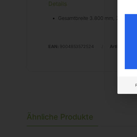
Details
Gesamtbreite 3.800 mm, 2 Schw
EAN:
9004853572524
Artikelnumm
Ähnliche Produkte