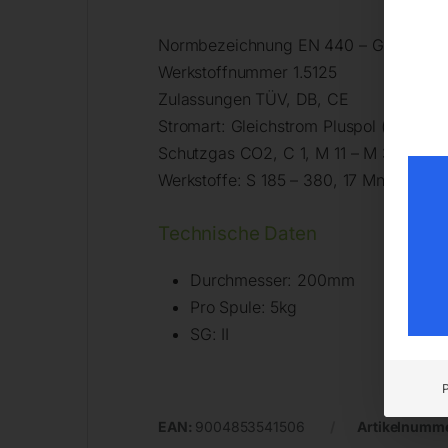
Normbezeichnung EN 440 – G 42 2 C/M
Werkstoffnummer 1.5125
Zulassungen TÜV, DB, CE
Stromart: Gleichstrom Pluspol (= +)
Schutzgas CO2, C 1, M 11 – M 33
Werkstoffe: S 185 – 380, 17 Mn 4, HI / H
Technische Daten
Durchmesser: 200mm
Pro Spule: 5kg
SG: II
EAN:
9004853541506
Artikelnumm