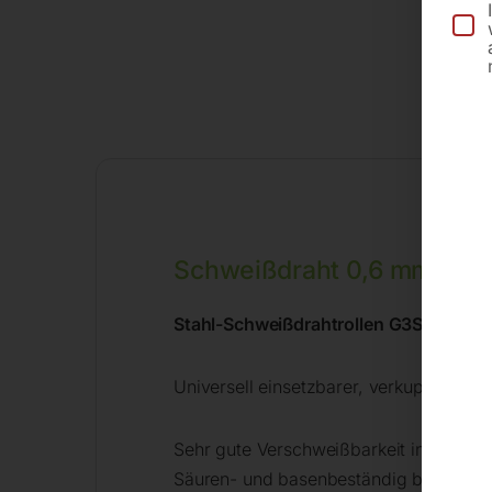
Schweißdraht 0,6 mm/5 kg
Stahl-Schweißdrahtrollen G3Si 1/SG2
Universell einsetzbarer, verkupferter
Sehr gute Verschweißbarkeit in allen 
Säuren- und basenbeständig bis 1.200 