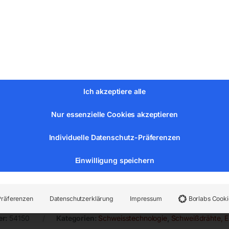
 G 3 Si 1
Ich akzeptiere alle
II
Nur essenzielle Cookies akzeptieren
Individuelle Datenschutz-Präferenzen
Einwilligung speichern
Präferenzen
Datenschutzerklärung
Impressum
Borlabs Cooki
er:
54150
Kategorien:
Schweisstechnologie
,
Schweißdrähte, E