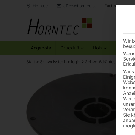
Horntec
office@horntec.at
Fachberatung au
Wir b
besu
Angebote
Druckluft
Holz
Metall
Wenn 
Servi
Start
Schweisstechnologie
Schweißdrähte, Elektroden
Erlau
Wir v
Einig
Websi
könne
Anzei
Weite
unse
Verar
Sie k
anpa
mögli