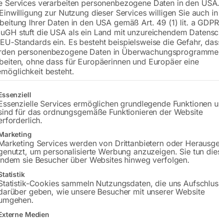
e Services verarbeiten personenbezogene Daten in den USA.
 Einwilligung zur Nutzung dieser Services willigen Sie auch in
beitung Ihrer Daten in den USA gemäß Art. 49 (1) lit. a GDPR
uGH stuft die USA als ein Land mit unzureichendem Datensc
€
54,00
EU-Standards ein. Es besteht beispielsweise die Gefahr, da
rden personenbezogene Daten in Überwachungsprogramme
inkl. MwSt.
zzgl.
Versandkosten
beiten, ohne dass für Europäerinnen und Europäer eine
Lieferzeit:
ca. 2 - 3 Tage
möglichkeit besteht.
Versandkosten Standard (Österreich):
€
gt eine Liste der Service-Gruppen, für die eine Einwilligung erteilt w
Essenziell
Bitte beachten Sie: Die Versandkosten g
Essenzielle Services ermöglichen grundlegende Funktionen 
sind für das ordnungsgemäße Funktionieren der Website
erforderlich.
In den 
Marketing
Marketing Services werden von Drittanbietern oder Herausg
genutzt, um personalisierte Werbung anzuzeigen. Sie tun die
indem sie Besucher über Websites hinweg verfolgen.
Sie haben Frag
Statistik
Statistik-Cookies sammeln Nutzungsdaten, die uns Aufschlus
darüber geben, wie unsere Besucher mit unserer Website
Gerne hel
umgehen.
Externe Medien
Anfrageformular