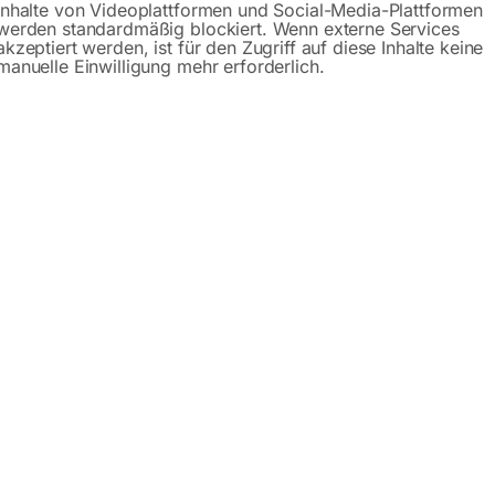
Inhalte von Videoplattformen und Social-Media-Plattformen
werden standardmäßig blockiert. Wenn externe Services
akzeptiert werden, ist für den Zugriff auf diese Inhalte keine
manuelle Einwilligung mehr erforderlich.
Beschreibung
Produktsicherheit
 (1.5125/SG2/G3Si 1)
/1.5125, MAG
 Stahlschweißdraht für das MAG-Schweißen von niedrig legier
Schweißpositionen, nachgewiesene Wurzelschweißbarkeit, Bet
°C.