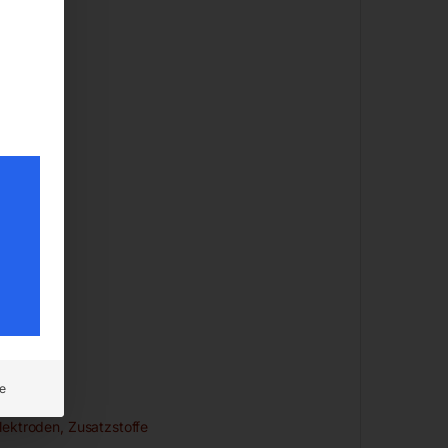
e
lektroden, Zusatzstoffe