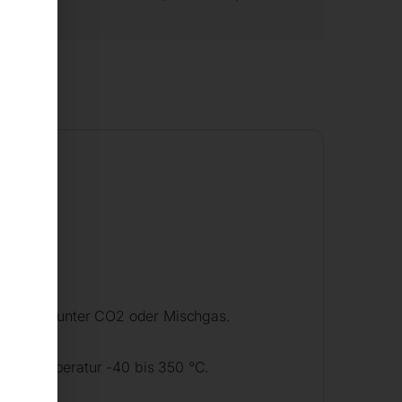
tem Stahl unter CO2 oder Mischgas.
riebstemperatur -40 bis 350 °C.