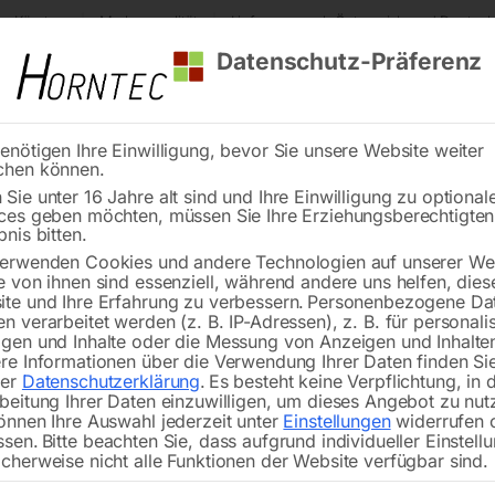
s Kärnten
Markenqualität
Lieferung nach Österreich und Deutsch
Datenschutz-Präferenz
enötigen Ihre Einwilligung, bevor Sie unsere Website weiter
chen können.
Reinigung
Schweißen
Stadtmobiliar
Stein
Sie unter 16 Jahre alt sind und Ihre Einwilligung zu optional
ces geben möchten, müssen Sie Ihre Erziehungsberechtigte
, Zusatzstoffe
Schweißdraht 0,6 mm/5 kg (1.5125/SG2/G3Si 1)
bnis bitten.
erwenden Cookies und andere Technologien auf unserer Web
🔍
e von ihnen sind essenziell, während andere uns helfen, dies
te und Ihre Erfahrung zu verbessern.
Personenbezogene Da
n verarbeitet werden (z. B. IP-Adressen), z. B. für personalis
gen und Inhalte oder die Messung von Anzeigen und Inhalte
re Informationen über die Verwendung Ihrer Daten finden Sie
rer
Datenschutzerklärung
.
Es besteht keine Verpflichtung, in 
Schweißdraht 0,6
beitung Ihrer Daten einzuwilligen, um dieses Angebot zu nut
önnen Ihre Auswahl jederzeit unter
Einstellungen
widerrufen 
ssen.
Bitte beachten Sie, dass aufgrund individueller Einstell
cherweise nicht alle Funktionen der Website verfügbar sind.
Preis per Rolle, Charge Nr.: 647980