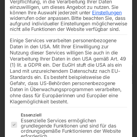
Verpflichtung, in die Verarbeitung Ihrer Daten
einzuwilligen, um dieses Angebot zu nutzen.
Sie
können Ihre Auswahl jederzeit unter
Einstellungen
widerrufen oder anpassen.
Bitte beachten Sie, dass
aufgrund individueller Einstellungen möglicherweise
nicht alle Funktionen der Website verfügbar sind.
Einige Services verarbeiten personenbezogene
Daten in den USA. Mit Ihrer Einwilligung zur
Nutzung dieser Services willigen Sie auch in die
Verarbeitung Ihrer Daten in den USA gemäß Art. 49
(1) lit. a GDPR ein. Der EuGH stuft die USA als ein
Land mit unzureichendem Datenschutz nach EU-
Standards ein. Es besteht beispielsweise die
Gefahr, dass US-Behörden personenbezogene
Daten in Überwachungsprogrammen verarbeiten,
ohne dass für Europäerinnen und Europäer eine
Klagemöglichkeit besteht.
Es folgt eine Liste der Service-Gruppen, für die eine Einwilligun
Essenziell
Essenzielle Services ermöglichen
grundlegende Funktionen und sind für das
ordnungsgemäße Funktionieren der Website
Schweiß Hubtisch PRO
erforderlich.