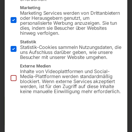
1500×1480 mm 28-diag
Marketing
Marketing Services werden von Drittanbietern
oder Herausgebern genutzt, um
personalisierte Werbung anzuzeigen. Sie tun
dies, indem sie Besucher über Websites
hinweg verfolgen.
Plattform 1500×1480 mm
Bohrung ø28
Statistik
Statistik-Cookies sammeln Nutzungsdaten, die
Gitter diagonal
uns Aufschluss darüber geben, wie unsere
Besucher mit unserer Website umgehen.
Externe Medien
€
6.840,00
Inhalte von Videoplattformen und Social-
Media-Plattformen werden standardmäßig
blockiert. Wenn externe Services akzeptiert
inkl. MwSt.
Kostenloser Versand
werden, ist für den Zugriff auf diese Inhalte
Lieferzeit:
ca. 8 – 10 Wochen
keine manuelle Einwilligung mehr erforderlich.
Versandkosten Standard (Österreich):
€
0,00
Bitte beachten Sie: Die Versandkosten gelten für Österreich.
Andere Länder können abweichen.