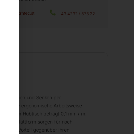
office@horntec.at
+43 4232 / 875 22
it
fache Heben und Senken per
 Durch die ergonomische Arbeitsweise
ßplatte am Hubtisch beträgt 0,1 mm / m.
and der Plattform sorgen für noch
n klaren Vorteil gegenüber ihren