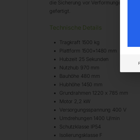
die Sicherung vor Verformungen. Die 
gefertigt.
Technische Details
Tragkraft 1500 kg
Plattform 1500×1480 mm
Hubzeit 25 Sekunden
Nutzhub 970 mm
Bauhöhe 480 mm
Hubhöhe 1450 mm
Grundrahmen 1220 x 785 mm
Motor 2,2 kW
Versorgungsspannung 400 V
Umdrehungen 1400 U/min
Schutzklasse IP54
Isolierungsklasse F