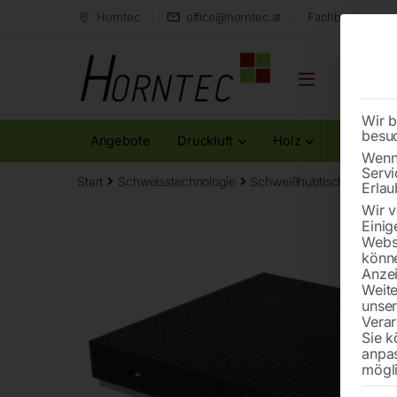
Horntec
office@horntec.at
Fachberatung au
Wir b
besu
Angebote
Druckluft
Holz
Metall
Wenn 
Servi
Start
Schweisstechnologie
Schweißhubtische
Schw
Erlau
Wir v
Einig
Websi
könne
Anzei
Weite
unse
Verar
Sie k
anpa
mögli