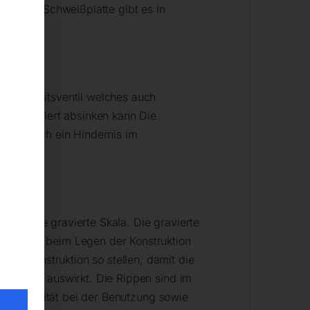
egt. Die Schweißplatte gibt es in
Sicherheitsventil welches auch
nkontrolliert absinken kann Die
 wenn sich ein Hindernis im
at eine gravierte Skala. Die gravierte
enzpunkt beim Legen der Konstruktion
re Konstruktion so stellen, damit die
tsfläche auswirkt. Die Rippen sind im
te Stabilität bei der Benutzung sowie