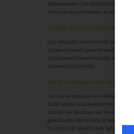
Mitbewerbern! Der Hubtisch mit Schweiß
mehreren verschiedenen Ausführungen
Erhöhte Sicherheit beim Hubtisc
Das verbaute Überlastventil sorgt daf
Senkbremsventil genannt wird, sorgt da
umlaufende Sicherheitsleiste sorgt für
Senkbereich befindet.
Die Schweißplatte am Hubtisch
Die Tische sind aus dem Material S355J
Skala besteht aus senkrechten und waa
und bei der Montage der Werkzeuge. Be
gewünschte Abmessung erlangt wird. All
Durchschnitt alle 400 mm aufgestellt. M