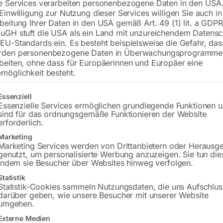
e Services verarbeiten personenbezogene Daten in den USA.
Bohrung ø16
 Einwilligung zur Nutzung dieser Services willigen Sie auch in
Gitter 50×50
beitung Ihrer Daten in den USA gemäß Art. 49 (1) lit. a GDPR
uGH stuft die USA als ein Land mit unzureichendem Datensc
EU-Standards ein. Es besteht beispielsweise die Gefahr, da
rden personenbezogene Daten in Überwachungsprogramme
€
5.472,00
beiten, ohne dass für Europäerinnen und Europäer eine
möglichkeit besteht.
inkl. MwSt.
Kostenloser Versand
Lieferzeit:
ca. 8 – 10 Wochen
gt eine Liste der Service-Gruppen, für die eine Einwilligung erteilt w
Essenziell
Essenzielle Services ermöglichen grundlegende Funktionen 
sind für das ordnungsgemäße Funktionieren der Website
Versandkosten Standard (Österreich):
€
erforderlich.
Bitte beachten Sie: Die Versandkosten g
Marketing
Marketing Services werden von Drittanbietern oder Herausg
genutzt, um personalisierte Werbung anzuzeigen. Sie tun die
In den 
indem sie Besucher über Websites hinweg verfolgen.
Statistik
Statistik-Cookies sammeln Nutzungsdaten, die uns Aufschlus
darüber geben, wie unsere Besucher mit unserer Website
Sie haben Frag
umgehen.
Externe Medien
Gerne hel