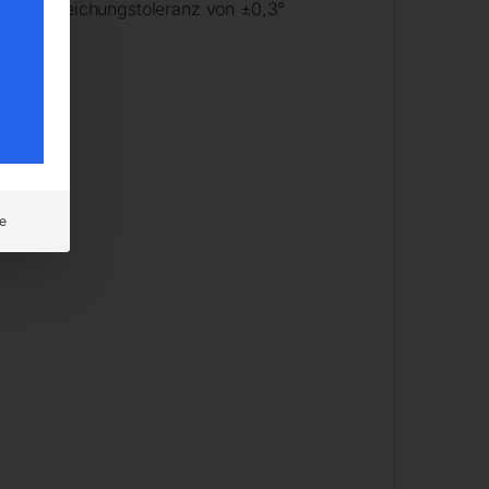
ner Abweichungstoleranz von ±0,3°
e