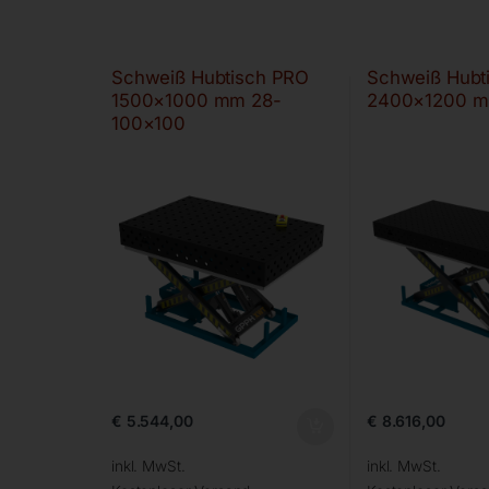
Schweiß Hubtisch PRO
Schweiß Hubt
1500×1000 mm 28-
2400×1200 m
100×100
€
5.544,00
€
8.616,00
inkl. MwSt.
inkl. MwSt.