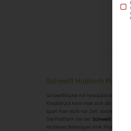
Schweiß Hubtisch PLUS 
Schweißtische mit hydraulischem Hebe
Knopfdruck kann man sich die Höhe für
spart man nicht nur Zeit, sondern verh
Die Plattform bei der
Schweiß Hubtisch
leichteres Befestigen ihrer Produkte. S