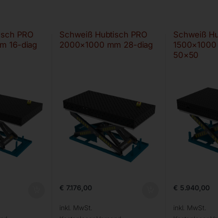
isch PRO
Schweiß Hubtisch PRO
Schweiß Hu
m 16-diag
2000×1000 mm 28-diag
1500×1000
50×50
€
7.176,00
€
5.940,00
inkl. MwSt.
inkl. MwSt.