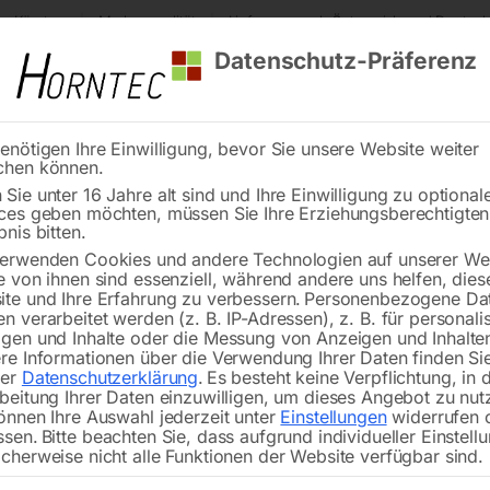
s Kärnten
Markenqualität
Lieferung nach Österreich und Deutsch
Datenschutz-Präferenz
enötigen Ihre Einwilligung, bevor Sie unsere Website weiter
chen können.
Reinigung
Schweißen
Stadtmobiliar
Stein
Sie unter 16 Jahre alt sind und Ihre Einwilligung zu optional
ces geben möchten, müssen Sie Ihre Erziehungsberechtigte
eiß Hubtisch PLUS 1500×1480 mm 16-50×50
bnis bitten.
erwenden Cookies und andere Technologien auf unserer Web
🔍
e von ihnen sind essenziell, während andere uns helfen, dies
te und Ihre Erfahrung zu verbessern.
Personenbezogene Da
n verarbeitet werden (z. B. IP-Adressen), z. B. für personalis
gen und Inhalte oder die Messung von Anzeigen und Inhalte
re Informationen über die Verwendung Ihrer Daten finden Sie
rer
Datenschutzerklärung
.
Es besteht keine Verpflichtung, in 
Schweiß Hubtisch P
beitung Ihrer Daten einzuwilligen, um dieses Angebot zu nut
önnen Ihre Auswahl jederzeit unter
Einstellungen
widerrufen 
ssen.
Bitte beachten Sie, dass aufgrund individueller Einstell
cherweise nicht alle Funktionen der Website verfügbar sind.
Plattform 1500×1480 mm