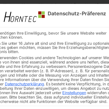
s Kärnten
Markenqualität
Lieferung nach Österreich und Deutsch
Datenschutz-Präferenz
enötigen Ihre Einwilligung, bevor Sie unsere Website weiter
chen können.
Reinigung
Schweißen
Stadtmobiliar
Stein
Sie unter 16 Jahre alt sind und Ihre Einwilligung zu optional
ces geben möchten, müssen Sie Ihre Erziehungsberechtigte
utzabdeckung für Spindel Nr. 23+24
bnis bitten.
erwenden Cookies und andere Technologien auf unserer Web
🔍
e von ihnen sind essenziell, während andere uns helfen, dies
te und Ihre Erfahrung zu verbessern.
Personenbezogene Da
n verarbeitet werden (z. B. IP-Adressen), z. B. für personalis
gen und Inhalte oder die Messung von Anzeigen und Inhalte
re Informationen über die Verwendung Ihrer Daten finden Sie
rer
Datenschutzerklärung
.
Es besteht keine Verpflichtung, in 
Schutzabde
beitung Ihrer Daten einzuwilligen, um dieses Angebot zu nut
önnen Ihre Auswahl jederzeit unter
Einstellungen
widerrufen 
ssen.
Bitte beachten Sie, dass aufgrund individueller Einstell
cherweise nicht alle Funktionen der Website verfügbar sind.
zu MFB 16/20