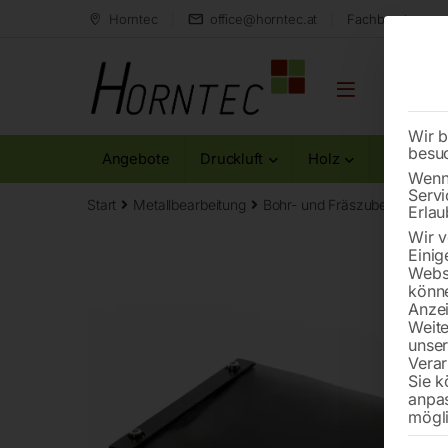
Horntec
office@horntec.at
Fachberatung au
Wir b
besu
Angebote
Druckluft
Holz
Metall
Wenn 
Servi
Start
Metallbearbeitung
Bohr- und Fräszubehör
Sch
Erlau
Wir v
Einig
Websi
könne
Anzei
Weite
unse
Verar
Sie k
anpa
mögli