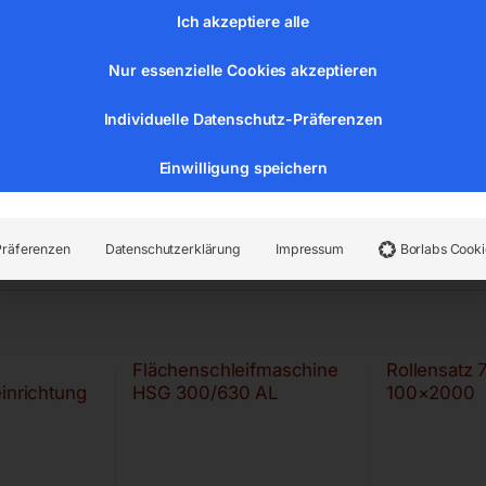
Ich akzeptiere alle
Nur essenzielle Cookies akzeptieren
Individuelle Datenschutz-Präferenzen
Einwilligung speichern
Präferenzen
Datenschutzerklärung
Impressum
Borlabs Cooki
Flächenschleifmaschine
Rollensatz 
inrichtung
HSG 300/630 AL
100×2000