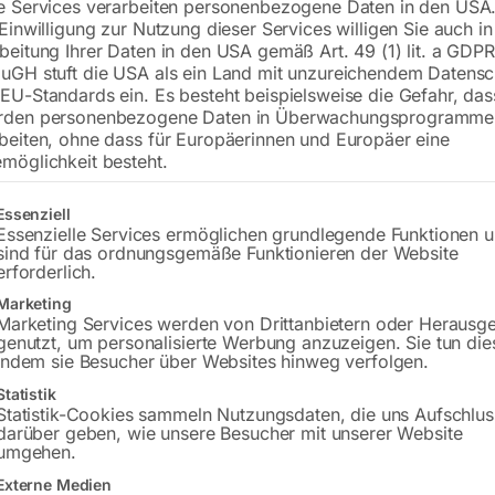
e Services verarbeiten personenbezogene Daten in den USA.
 Einwilligung zur Nutzung dieser Services willigen Sie auch in
beitung Ihrer Daten in den USA gemäß Art. 49 (1) lit. a GDPR
uGH stuft die USA als ein Land mit unzureichendem Datensc
€
90,00
EU-Standards ein. Es besteht beispielsweise die Gefahr, da
rden personenbezogene Daten in Überwachungsprogramme
inkl. MwSt.
zzgl.
Versandkosten
beiten, ohne dass für Europäerinnen und Europäer eine
Lieferzeit:
ca. 2 - 3 Tage
möglichkeit besteht.
Versandkosten Standard (Österreich):
€
gt eine Liste der Service-Gruppen, für die eine Einwilligung erteilt w
Essenziell
Bitte beachten Sie: Die Versandkosten g
Essenzielle Services ermöglichen grundlegende Funktionen 
sind für das ordnungsgemäße Funktionieren der Website
erforderlich.
In den 
Marketing
Marketing Services werden von Drittanbietern oder Herausg
genutzt, um personalisierte Werbung anzuzeigen. Sie tun die
indem sie Besucher über Websites hinweg verfolgen.
Sie haben Frag
Statistik
Statistik-Cookies sammeln Nutzungsdaten, die uns Aufschlus
darüber geben, wie unsere Besucher mit unserer Website
Gerne hel
umgehen.
Externe Medien
Anfrageformular