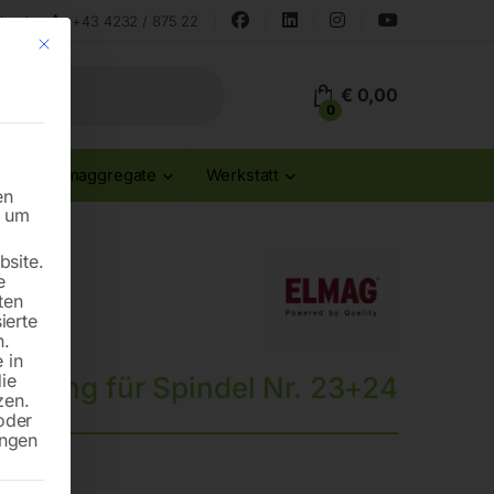
land
+43 4232 / 875 22
Mit diesem Button wird der Dialog geschlossen. Seine Funktionalität ist id
€
0,00
0
Stromaggregate
Werkstatt
en
n um
site.
e
ten
ierte
n.
 in
die
ckung für Spindel Nr. 23+24
zen.
oder
ungen