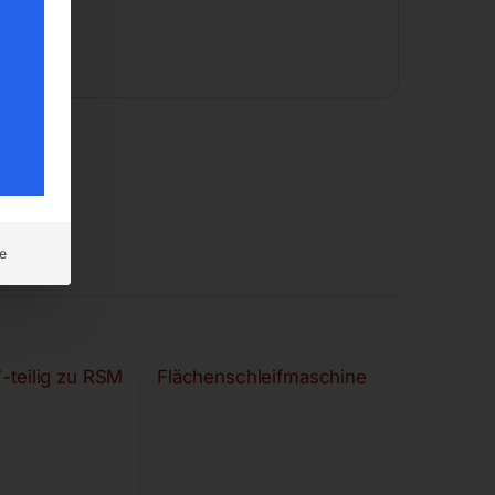
e
7-teilig zu RSM
Flächenschleifmaschine