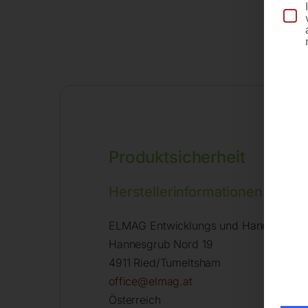
Produktsicherheit
Herstellerinformationen
ELMAG Entwicklungs und Handels Gm
Hannesgrub Nord 19
4911 Ried/Tumeltsham
office@elmag.at
Österreich