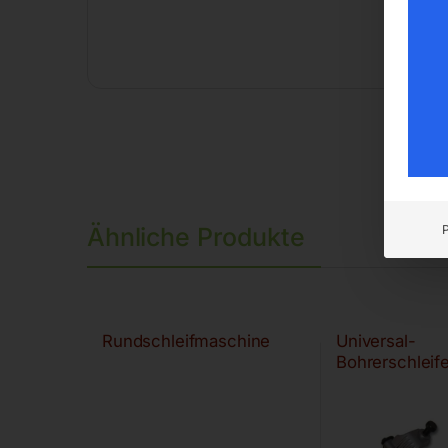
Ähnliche Produkte
Rundschleifmaschine
Universal-
Bohrerschleife