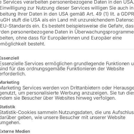
e Services verarbeiten personenbezogene Daten in den USA.
 Einwilligung zur Nutzung dieser Services willigen Sie auch in
beitung Ihrer Daten in den USA gemäß Art. 49 (1) lit. a GDPR
uGH stuft die USA als ein Land mit unzureichendem Datensc
€
186,00
EU-Standards ein. Es besteht beispielsweise die Gefahr, da
rden personenbezogene Daten in Überwachungsprogramme
inkl. MwSt.
zzgl.
Versandkosten
beiten, ohne dass für Europäerinnen und Europäer eine
Lieferzeit:
ca. 2 - 3 Tage
möglichkeit besteht.
Versandkosten Standard (Österreich):
€
gt eine Liste der Service-Gruppen, für die eine Einwilligung erteilt w
Essenziell
Bitte beachten Sie: Die Versandkosten g
Essenzielle Services ermöglichen grundlegende Funktionen 
sind für das ordnungsgemäße Funktionieren der Website
erforderlich.
In den 
Marketing
Marketing Services werden von Drittanbietern oder Herausg
genutzt, um personalisierte Werbung anzuzeigen. Sie tun die
indem sie Besucher über Websites hinweg verfolgen.
Sie haben Frag
Statistik
Statistik-Cookies sammeln Nutzungsdaten, die uns Aufschlus
darüber geben, wie unsere Besucher mit unserer Website
Gerne hel
umgehen.
Externe Medien
Anfrageformular