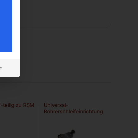
e
7-teilig zu RSM
Universal-
Bohrerschleifeinrichtung