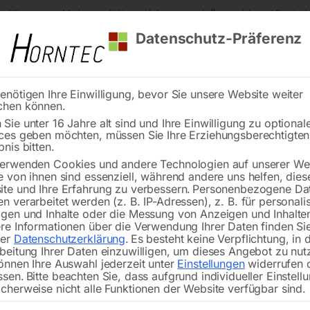
s Kärnten
Markenqualität
Lieferung nach Österreich und Deutsch
Datenschutz-Präferenz
enötigen Ihre Einwilligung, bevor Sie unsere Website weiter
chen können.
Reinigung
Schweißen
Stadtmobiliar
Stein
Sie unter 16 Jahre alt sind und Ihre Einwilligung zu optional
ces geben möchten, müssen Sie Ihre Erziehungsberechtigte
Schütz 24V Nr. 83-5
bnis bitten.
erwenden Cookies und andere Technologien auf unserer Web
🔍
e von ihnen sind essenziell, während andere uns helfen, dies
te und Ihre Erfahrung zu verbessern.
Personenbezogene Da
n verarbeitet werden (z. B. IP-Adressen), z. B. für personalis
gen und Inhalte oder die Messung von Anzeigen und Inhalte
re Informationen über die Verwendung Ihrer Daten finden Sie
rer
Datenschutzerklärung
.
Es besteht keine Verpflichtung, in 
beitung Ihrer Daten einzuwilligen, um dieses Angebot zu nut
önnen Ihre Auswahl jederzeit unter
Einstellungen
widerrufen 
ssen.
Bitte beachten Sie, dass aufgrund individueller Einstell
cherweise nicht alle Funktionen der Website verfügbar sind.
zu CY 260-2G