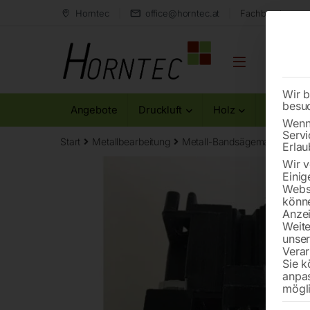
Horntec
office@horntec.at
Fachberatung au
Wir b
besu
Angebote
Druckluft
Holz
Metall
Wenn 
Servi
Start
Metallbearbeitung
Metall-Bandsägemaschinen
Erlau
Wir v
Einig
Websi
könne
Anzei
Weite
unse
Verar
Sie k
anpa
mögli