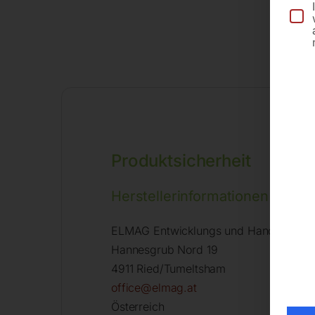
Produktsicherheit
Herstellerinformationen
ELMAG Entwicklungs und Handels Gm
Hannesgrub Nord 19
4911 Ried/Tumeltsham
office@elmag.at
Österreich