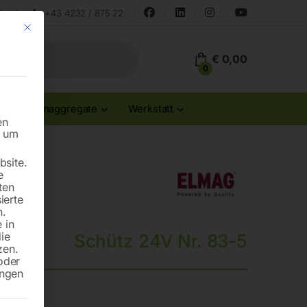
land
+43 4232 / 875 22
Mit diesem Button wird der Dialog geschlossen. Seine Funktionalität ist id
€
0,00
0
Stromaggregate
Werkstatt
en
n um
site.
e
ten
ierte
n.
 in
die
Schütz 24V Nr. 83-5
zen.
oder
ungen