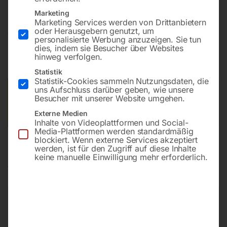
Marketing
Marketing Services werden von Drittanbietern
oder Herausgebern genutzt, um
€
21,00
personalisierte Werbung anzuzeigen. Sie tun
dies, indem sie Besucher über Websites
inkl. MwSt.
zzgl.
Versandkosten
hinweg verfolgen.
Lieferzeit:
Auf Nachfrage
Statistik
Statistik-Cookies sammeln Nutzungsdaten, die
uns Aufschluss darüber geben, wie unsere
Versandkosten Standard (Österreich):
€
10,00
Besucher mit unserer Website umgehen.
Bitte beachten Sie: Die Versandkosten gelten für Österreich.
Externe Medien
Andere Länder können abweichen.
Inhalte von Videoplattformen und Social-
Media-Plattformen werden standardmäßig
blockiert. Wenn externe Services akzeptiert
werden, ist für den Zugriff auf diese Inhalte
Produktsicherheit
keine manuelle Einwilligung mehr erforderlich.
Produktsicherheit