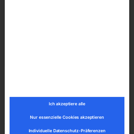
Herstellerinformationen
ELMAG Entwicklungs und Handels GmbH
Hannesgrub Nord 19
4911 Ried/Tumeltsham
office@elmag.at
Österreich
Ich akzeptiere alle
Ähnliche Produkte
Nur essenzielle Cookies akzeptieren
Individuelle Datenschutz-Präferenzen