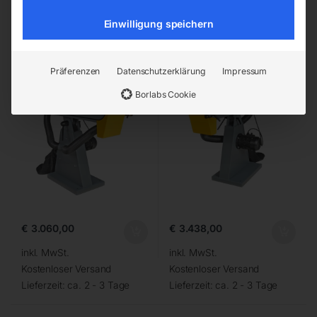
Einwilligung speichern
ELMAG Premium
ELMAG Premium
Bandschleifmaschine HD
Bandschleifmaschine HD
75×2000 A/HD-B
150×2000 A/HD-B
Präferenzen
Datenschutzerklärung
Impressum
Borlabs Cookie
€
3.060,00
€
3.438,00
inkl. MwSt.
inkl. MwSt.
Kostenloser Versand
Kostenloser Versand
Lieferzeit:
ca. 2 - 3 Tage
Lieferzeit:
ca. 2 - 3 Tage