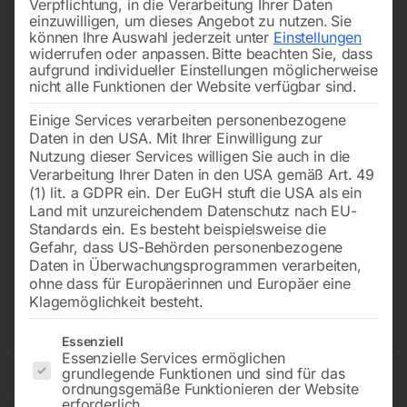
Verpflichtung, in die Verarbeitung Ihrer Daten
einzuwilligen, um dieses Angebot zu nutzen.
Sie
können Ihre Auswahl jederzeit unter
Einstellungen
widerrufen oder anpassen.
Bitte beachten Sie, dass
aufgrund individueller Einstellungen möglicherweise
nicht alle Funktionen der Website verfügbar sind.
Einige Services verarbeiten personenbezogene
Daten in den USA. Mit Ihrer Einwilligung zur
Nutzung dieser Services willigen Sie auch in die
Verarbeitung Ihrer Daten in den USA gemäß Art. 49
(1) lit. a GDPR ein. Der EuGH stuft die USA als ein
Land mit unzureichendem Datenschutz nach EU-
Standards ein. Es besteht beispielsweise die
Gefahr, dass US-Behörden personenbezogene
Daten in Überwachungsprogrammen verarbeiten,
Schraubenrad Nr. 8
ohne dass für Europäerinnen und Europäer eine
Klagemöglichkeit besteht.
Nicht vorrätig
Verfügbarkeit:
Es folgt eine Liste der Service-Gruppen, für die eine Einwilligun
Essenziell
Essenzielle Services ermöglichen
grundlegende Funktionen und sind für das
ordnungsgemäße Funktionieren der Website
for KMB 16 SN
erforderlich.