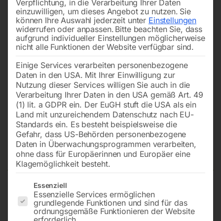
Verpflichtung, in die Verarbeitung Ihrer Daten
einzuwilligen, um dieses Angebot zu nutzen.
Sie
können Ihre Auswahl jederzeit unter
Einstellungen
widerrufen oder anpassen.
Bitte beachten Sie, dass
aufgrund individueller Einstellungen möglicherweise
nicht alle Funktionen der Website verfügbar sind.
Einige Services verarbeiten personenbezogene
Daten in den USA. Mit Ihrer Einwilligung zur
Nutzung dieser Services willigen Sie auch in die
Verarbeitung Ihrer Daten in den USA gemäß Art. 49
(1) lit. a GDPR ein. Der EuGH stuft die USA als ein
Land mit unzureichendem Datenschutz nach EU-
Standards ein. Es besteht beispielsweise die
Gefahr, dass US-Behörden personenbezogene
Daten in Überwachungsprogrammen verarbeiten,
Schleifscheibe SDC
ohne dass für Europäerinnen und Europäer eine
Klagemöglichkeit besteht.
Es folgt eine Liste der Service-Gruppen, für die eine Einwilligun
Essenziell
Essenzielle Services ermöglichen
zu DBG 315 W
grundlegende Funktionen und sind für das
ordnungsgemäße Funktionieren der Website
erforderlich.