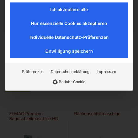
4911 Ried/Tumeltsham
Ich akzeptiere alle
office@elmag.at
Österreich
Nur essenzielle Cookies akzeptieren
Individuelle Datenschutz-Präferenzen
Einwilligung speichern
Präferenzen
Datenschutzerklärung
Impressum
Ähnliche Produkte
Borlabs Cookie
ELMAG Premium
Flächenschleifmaschine
Bandschleifmaschine HD
150×2000 A/HD-B