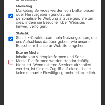
€
114,00
Marketing
Marketing Services werden von Drittanbietern
oder Herausgebern genutzt, um
inkl. MwSt.
zzgl.
Versandkosten
personalisierte Werbung anzuzeigen. Sie tun
Lieferzeit:
Versandbereit in KW 39/2026
dies, indem sie Besucher über Websites
hinweg verfolgen.
Versandkosten Standard (Österreich):
€
10,00
Statistik
Statistik-Cookies sammeln Nutzungsdaten, die
Bitte beachten Sie: Die Versandkosten gelten für Österreich.
uns Aufschluss darüber geben, wie unsere
Andere Länder können abweichen.
Besucher mit unserer Website umgehen.
Externe Medien
In den Warenkorb
Inhalte von Videoplattformen und Social-
Media-Plattformen werden standardmäßig
blockiert. Wenn externe Services akzeptiert
werden, ist für den Zugriff auf diese Inhalte
keine manuelle Einwilligung mehr erforderlich.
Sie haben Fragen zu diesem
Artikel?
Gerne helfen wir Ihnen weiter.
Anfrageformular