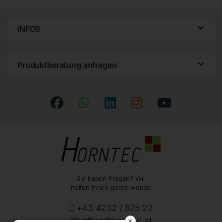
INFOS
Produktberatung anfragen
Sie haben Fragen? Wir
helfen Ihnen gerne weiter!
+43 4232 / 875 22
office@horntec.at