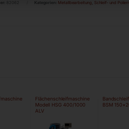
er:
82062
Kategorien:
Metallbearbeitung
,
Schleif- und Polie
ifmaschine
Flächenschleifmaschine
Bandschlei
Modell HSG 400/1000
BSM 150×2
ALV