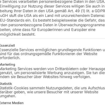
e Services verarbeiten personenbezogene Daten in den USA.
 Einwilligung zur Nutzung dieser Services willigen Sie auch in
beitung Ihrer Daten in den USA gemäß Art. 49 (1) lit. a GDPR
uGH stuft die USA als ein Land mit unzureichendem Datensc
€
16,20
EU-Standards ein. Es besteht beispielsweise die Gefahr, da
rden personenbezogene Daten in Überwachungsprogramme
inkl. MwSt.
zzgl.
Versandkosten
beiten, ohne dass für Europäerinnen und Europäer eine
Lieferzeit:
ca. 2 - 3 Tage
möglichkeit besteht.
Versandkosten Standard (Österreich):
€
gt eine Liste der Service-Gruppen, für die eine Einwilligung erteilt w
Essenziell
Bitte beachten Sie: Die Versandkosten g
Essenzielle Services ermöglichen grundlegende Funktionen 
sind für das ordnungsgemäße Funktionieren der Website
erforderlich.
In den 
Marketing
Marketing Services werden von Drittanbietern oder Herausg
genutzt, um personalisierte Werbung anzuzeigen. Sie tun die
indem sie Besucher über Websites hinweg verfolgen.
Sie haben Frag
Statistik
Statistik-Cookies sammeln Nutzungsdaten, die uns Aufschlus
darüber geben, wie unsere Besucher mit unserer Website
Gerne hel
umgehen.
Externe Medien
Anfrageformular