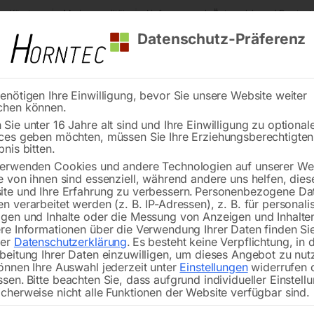
s Kärnten
Markenqualität
Lieferung nach Österreich und Deutsch
Datenschutz-Präferenz
enötigen Ihre Einwilligung, bevor Sie unsere Website weiter
chen können.
Reinigung
Schweißen
Stadtmobiliar
Stein
Sie unter 16 Jahre alt sind und Ihre Einwilligung zu optional
ces geben möchten, müssen Sie Ihre Erziehungsberechtigte
 - Zubehör
Schleifband für BSM
bnis bitten.
erwenden Cookies und andere Technologien auf unserer Web
🔍
e von ihnen sind essenziell, während andere uns helfen, dies
te und Ihre Erfahrung zu verbessern.
Personenbezogene Da
n verarbeitet werden (z. B. IP-Adressen), z. B. für personalis
gen und Inhalte oder die Messung von Anzeigen und Inhalte
re Informationen über die Verwendung Ihrer Daten finden Sie
rer
Datenschutzerklärung
.
Es besteht keine Verpflichtung, in 
beitung Ihrer Daten einzuwilligen, um dieses Angebot zu nut
önnen Ihre Auswahl jederzeit unter
Einstellungen
widerrufen 
ssen.
Bitte beachten Sie, dass aufgrund individueller Einstell
cherweise nicht alle Funktionen der Website verfügbar sind.
100 x 1220 mm, Korn 60 ‘auch für Ede