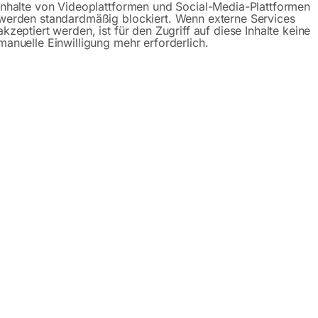
Inhalte von Videoplattformen und Social-Media-Plattformen
werden standardmäßig blockiert. Wenn externe Services
akzeptiert werden, ist für den Zugriff auf diese Inhalte keine
manuelle Einwilligung mehr erforderlich.
Beschreibung
Produktsicherheit
der mit Kunstharzbindung auf schwerem, hochflexiblem Lein
ng, je nach Kennzeichnung auch bzw. speziell für Inox/Niro/E
lz.
r Standzeit für zähe Werkstoffe wie Inox/Niro/Edelstahl. Selb