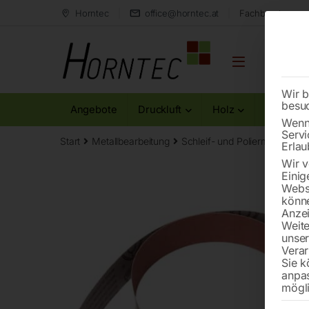
Horntec
office@horntec.at
Fachberatung au
Wir b
besu
Angebote
Druckluft
Holz
Metall
Wenn 
Servi
Start
Metallbearbeitung
Schleif- und Poliermaschinen
Erlau
Wir v
Einig
Websi
könne
Anzei
Weite
unse
Verar
Sie k
anpa
mögli