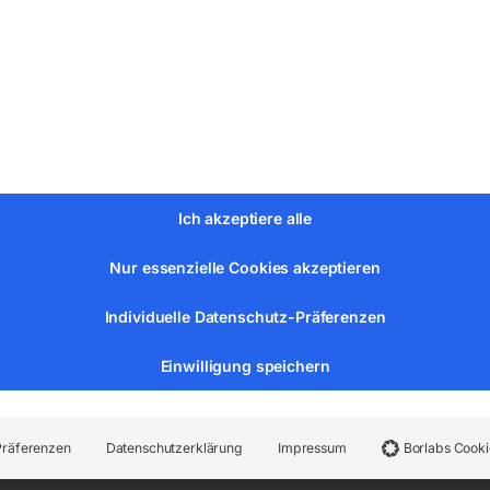
tandzeitauch bei intensiver Verwendung
fbild
Ich akzeptiere alle
Nur essenzielle Cookies akzeptieren
Individuelle Datenschutz-Präferenzen
Einwilligung speichern
net
Präferenzen
Datenschutzerklärung
Impressum
Borlabs Cooki