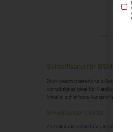
Schleifband für BSM
Dicht beschichtete Korund-Schleifbän
Kornzähigkeit ideal für Metallbearbeitu
Metalle, schleifbare Kunststoffe und Ho
Schleifbänder CS411X
Zirkonkorund-Schleifbänder mit höchste