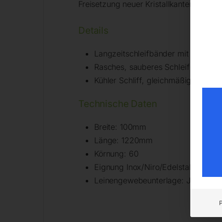
Freisetzung neuer Kristallkanten.
Details
Langzeitschleifbänder mit hoher S
Rasches, sauberes Schleifergebnis
Kühler Schliff, gleichmäßiges Schlif
Technische Daten
Breite: 100mm
Länge: 1220mm
Körnung: 60
Eignung Inox/Niro/Edelstahl: geeig
Leinengewebeunterlage: Ja