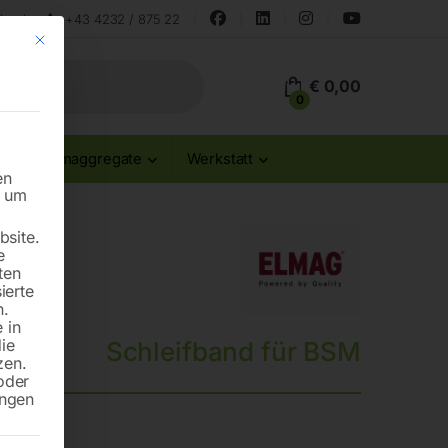
land
+43 4232 / 875 22
Mit diesem Button wird der Dialog geschlossen. Seine Funktionalität ist id
€
0,00
0
Stromaggregate
Werkstatt
en
n um
site.
e
ten
ierte
n.
 in
die
Schleifband für BSM
zen.
oder
ungen
lstahl’