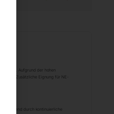
engewebe. Aufgrund der hohen
delstahl. Zusätzliche Eignung für NE-
stschärfend durch kontinuierliche