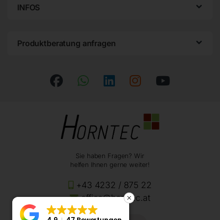
INFOS
Produktberatung anfragen
Sie haben Fragen? Wir
helfen Ihnen gerne weiter!
+43 4232 / 875 22
office@horntec.at