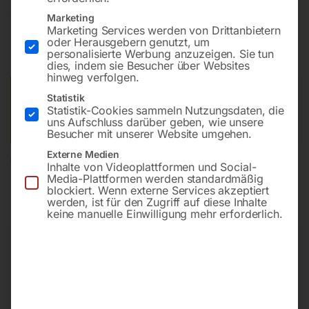
€
10,80
Marketing
Marketing Services werden von Drittanbietern
oder Herausgebern genutzt, um
inkl. MwSt.
zzgl.
Versandkosten
personalisierte Werbung anzuzeigen. Sie tun
Lieferzeit:
ca. 2 - 3 Tage
dies, indem sie Besucher über Websites
hinweg verfolgen.
Versandkosten Standard (Österreich):
€
10,00
Statistik
Statistik-Cookies sammeln Nutzungsdaten, die
Bitte beachten Sie: Die Versandkosten gelten für Österreich.
uns Aufschluss darüber geben, wie unsere
Andere Länder können abweichen.
Besucher mit unserer Website umgehen.
Externe Medien
In den Warenkorb
Inhalte von Videoplattformen und Social-
Media-Plattformen werden standardmäßig
blockiert. Wenn externe Services akzeptiert
werden, ist für den Zugriff auf diese Inhalte
keine manuelle Einwilligung mehr erforderlich.
Sie haben Fragen zu diesem
Artikel?
Gerne helfen wir Ihnen weiter.
Anfrageformular