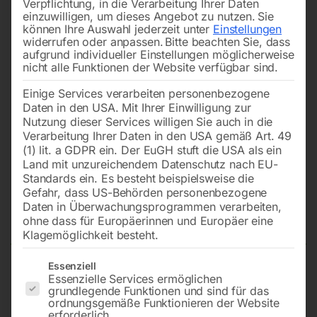
Verpflichtung, in die Verarbeitung Ihrer Daten
einzuwilligen, um dieses Angebot zu nutzen.
Sie
können Ihre Auswahl jederzeit unter
Einstellungen
widerrufen oder anpassen.
Bitte beachten Sie, dass
aufgrund individueller Einstellungen möglicherweise
nicht alle Funktionen der Website verfügbar sind.
Einige Services verarbeiten personenbezogene
Daten in den USA. Mit Ihrer Einwilligung zur
Nutzung dieser Services willigen Sie auch in die
Verarbeitung Ihrer Daten in den USA gemäß Art. 49
(1) lit. a GDPR ein. Der EuGH stuft die USA als ein
Land mit unzureichendem Datenschutz nach EU-
Standards ein. Es besteht beispielsweise die
Gefahr, dass US-Behörden personenbezogene
Daten in Überwachungsprogrammen verarbeiten,
Schlauchstopper kompl.
ohne dass für Europäerinnen und Europäer eine
Klagemöglichkeit besteht.
Es folgt eine Liste der Service-Gruppen, für die eine Einwilligun
Essenziell
Essenzielle Services ermöglichen
zu EUROREEL AIR 8/10
grundlegende Funktionen und sind für das
ordnungsgemäße Funktionieren der Website
erforderlich.