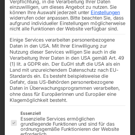
Verpflichtung, in die Verarbeitung Ihrer Daten
einzuwilligen, um dieses Angebot zu nutzen.
Sie
können Ihre Auswahl jederzeit unter
Einstellungen
widerrufen oder anpassen.
Bitte beachten Sie, dass
aufgrund individueller Einstellungen möglicherweise
nicht alle Funktionen der Website verfügbar sind.
Einige Services verarbeiten personenbezogene
Daten in den USA. Mit Ihrer Einwilligung zur
Nutzung dieser Services willigen Sie auch in die
Verarbeitung Ihrer Daten in den USA gemäß Art. 49
(1) lit. a GDPR ein. Der EuGH stuft die USA als ein
Land mit unzureichendem Datenschutz nach EU-
Standards ein. Es besteht beispielsweise die
Gefahr, dass US-Behörden personenbezogene
Daten in Überwachungsprogrammen verarbeiten,
ohne dass für Europäerinnen und Europäer eine
Klagemöglichkeit besteht.
Es folgt eine Liste der Service-Gruppen, für die eine Einwilligun
Essenziell
Essenzielle Services ermöglichen
grundlegende Funktionen und sind für das
Schlauchpaket MBC 25/3m, D Ø
ordnungsgemäße Funktionieren der Website
erforderlich.