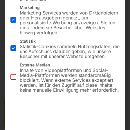
0,8/1,0/1,2mm
Marketing
Marketing Services werden von Drittanbietern
oder Herausgebern genutzt, um
personalisierte Werbung anzuzeigen. Sie tun
dies, indem sie Besucher über Websites
inkl. Kohle-PTFE-Seele, Stützrohr, Drahtdüse Ø 1,0mm &
hinweg verfolgen.
1,2mm/M6 für ALU, DDØ 0,8mm/1,0mm & 1,2mm/M6
Statistik
für EDELSTAHL & MIG-Löten
Statistik-Cookies sammeln Nutzungsdaten, die
230A CO2/200A Mischgas M21 @ 60% ED
uns Aufschluss darüber geben, wie unsere
Besucher mit unserer Website umgehen.
Externe Medien
Inhalte von Videoplattformen und Social-
€
126,00
Media-Plattformen werden standardmäßig
blockiert. Wenn externe Services akzeptiert
werden, ist für den Zugriff auf diese Inhalte
inkl. MwSt.
zzgl.
Versandkosten
keine manuelle Einwilligung mehr erforderlich.
Lieferzeit:
ca. 2 - 3 Tage
Versandkosten Standard (Österreich):
€
10,00
Bitte beachten Sie: Die Versandkosten gelten für Österreich.
Andere Länder können abweichen.