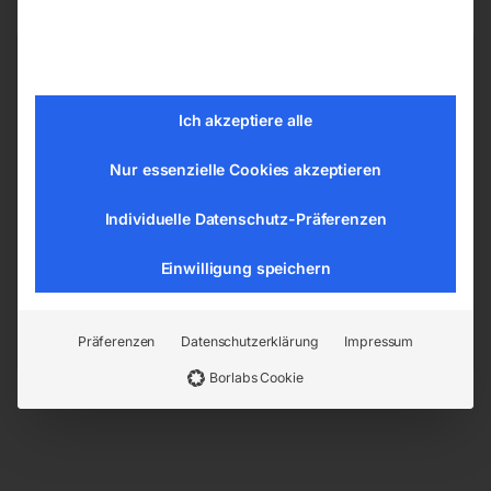
Produktsicherheit
Ich akzeptiere alle
Herstellerinformationen
Nur essenzielle Cookies akzeptieren
ELMAG Entwicklungs und Handels GmbH
Individuelle Datenschutz-Präferenzen
Hannesgrub Nord 19
4911 Ried/Tumeltsham
Einwilligung speichern
office@elmag.at
Österreich
Präferenzen
Datenschutzerklärung
Impressum
Borlabs Cookie