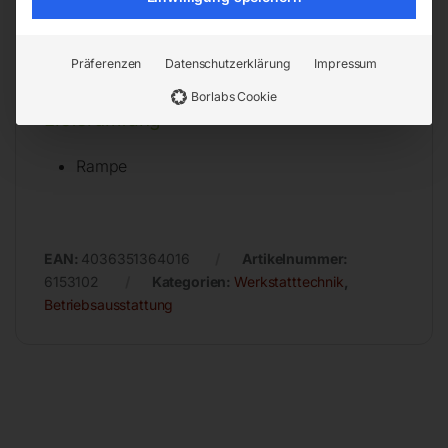
Anschlussspannung 400 V
Netzfrequenz 50 Hz
Präferenzen
Datenschutzerklärung
Impressum
Leistung Antriebsmotor 0,75 kW
Borlabs Cookie
Lieferumfang
Rampe
EAN:
4036351364016
Artikelnummer:
6153102
Kategorien:
Werkstatttechnik
,
Betriebsausstattung