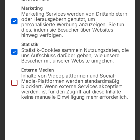
€
2.400,00
Marketing
Marketing Services werden von Drittanbietern
inkl. MwSt.
zzgl.
Versandkosten
oder Herausgebern genutzt, um
Lieferzeit:
ca. 5 - 10 Werktage
personalisierte Werbung anzuzeigen. Sie tun
dies, indem sie Besucher über Websites
hinweg verfolgen.
Versandkosten Standard (Österreich):
€
40,00
Statistik
Bitte beachten Sie: Die Versandkosten gelten für Österreich.
Statistik-Cookies sammeln Nutzungsdaten, die
Andere Länder können abweichen.
uns Aufschluss darüber geben, wie unsere
Besucher mit unserer Website umgehen.
In den Warenkorb
Externe Medien
Inhalte von Videoplattformen und Social-
Media-Plattformen werden standardmäßig
blockiert. Wenn externe Services akzeptiert
werden, ist für den Zugriff auf diese Inhalte
keine manuelle Einwilligung mehr erforderlich.
Sie haben Fragen zu diesem
Artikel?
Gerne helfen wir Ihnen weiter.
Anfrageformular