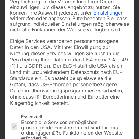
Verpflichtung, in die Verarbeitung Ihrer Daten
einzuwilligen, um dieses Angebot zu nutzen.
Sie
können Ihre Auswahl jederzeit unter
Einstellungen
widerrufen oder anpassen.
Bitte beachten Sie, dass
aufgrund individueller Einstellungen möglicherweise
nicht alle Funktionen der Website verfügbar sind.
Einige Services verarbeiten personenbezogene
Daten in den USA. Mit Ihrer Einwilligung zur
Nutzung dieser Services willigen Sie auch in die
Verarbeitung Ihrer Daten in den USA gemäß Art. 49
(1) lit. a GDPR ein. Der EuGH stuft die USA als ein
Land mit unzureichendem Datenschutz nach EU-
Scherenhubtisch SHT 1001 G
Standards ein. Es besteht beispielsweise die
Gefahr, dass US-Behörden personenbezogene
Daten in Überwachungsprogrammen verarbeiten,
ohne dass für Europäerinnen und Europäer eine
Klagemöglichkeit besteht.
Mit hydraulischer Hebevorrichtung und besonders
geringer Bauhöhe, für ergonomisches Arbeiten in
Es folgt eine Liste der Service-Gruppen, für die eine Einwilligun
Essenziell
optimaler Arbeitshöhe
Essenzielle Services ermöglichen
grundlegende Funktionen und sind für das
ordnungsgemäße Funktionieren der Website
erforderlich.