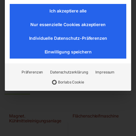
4911 Ried/Tumeltsham
Ich akzeptiere alle
office@elmag.at
Österreich
Nur essenzielle Cookies akzeptieren
Individuelle Datenschutz-Präferenzen
Einwilligung speichern
Präferenzen
Datenschutzerklärung
Impressum
Borlabs Cookie
Ähnliche Produkte
Magnet.
Flächenschleifmaschine
Kühlmittelreinigungsanlage