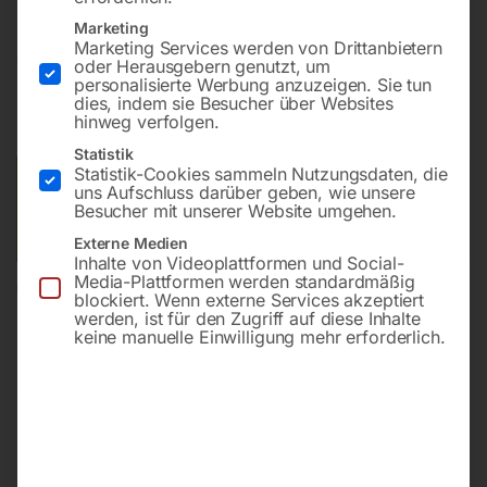
Marketing
Marketing Services werden von Drittanbietern
€
20,40
oder Herausgebern genutzt, um
personalisierte Werbung anzuzeigen. Sie tun
dies, indem sie Besucher über Websites
inkl. MwSt.
zzgl.
Versandkosten
hinweg verfolgen.
Lieferzeit:
ca. 2 - 3 Tage
Statistik
Statistik-Cookies sammeln Nutzungsdaten, die
Versandkosten Standard (Österreich):
€
10,00
uns Aufschluss darüber geben, wie unsere
Besucher mit unserer Website umgehen.
Bitte beachten Sie: Die Versandkosten gelten für Österreich.
Andere Länder können abweichen.
Externe Medien
Inhalte von Videoplattformen und Social-
Media-Plattformen werden standardmäßig
In den Warenkorb
blockiert. Wenn externe Services akzeptiert
werden, ist für den Zugriff auf diese Inhalte
keine manuelle Einwilligung mehr erforderlich.
Sie haben Fragen zu diesem
Artikel?
Gerne helfen wir Ihnen weiter.