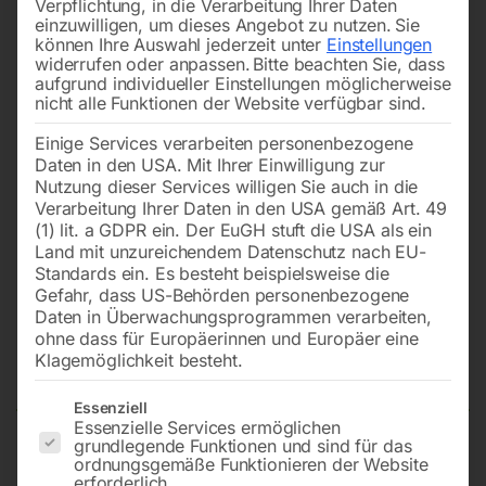
Verpflichtung, in die Verarbeitung Ihrer Daten
einzuwilligen, um dieses Angebot zu nutzen.
Sie
können Ihre Auswahl jederzeit unter
Einstellungen
widerrufen oder anpassen.
Bitte beachten Sie, dass
aufgrund individueller Einstellungen möglicherweise
nicht alle Funktionen der Website verfügbar sind.
Einige Services verarbeiten personenbezogene
Daten in den USA. Mit Ihrer Einwilligung zur
Nutzung dieser Services willigen Sie auch in die
Verarbeitung Ihrer Daten in den USA gemäß Art. 49
(1) lit. a GDPR ein. Der EuGH stuft die USA als ein
Land mit unzureichendem Datenschutz nach EU-
Standards ein. Es besteht beispielsweise die
Gefahr, dass US-Behörden personenbezogene
Daten in Überwachungsprogrammen verarbeiten,
Schaltstück komplett Nr.
ohne dass für Europäerinnen und Europäer eine
111,114,117
Klagemöglichkeit besteht.
Es folgt eine Liste der Service-Gruppen, für die eine Einwilligun
Essenziell
Essenzielle Services ermöglichen
grundlegende Funktionen und sind für das
zu MFB 45 SGV
ordnungsgemäße Funktionieren der Website
erforderlich.