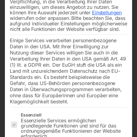
Verpflichtung, in die Verarbeitung Ihrer Daten
einzuwilligen, um dieses Angebot zu nutzen.
Sie
können Ihre Auswahl jederzeit unter
Einstellungen
widerrufen oder anpassen.
Bitte beachten Sie, dass
aufgrund individueller Einstellungen möglicherweise
nicht alle Funktionen der Website verfügbar sind.
Einige Services verarbeiten personenbezogene
Daten in den USA. Mit Ihrer Einwilligung zur
Nutzung dieser Services willigen Sie auch in die
Verarbeitung Ihrer Daten in den USA gemäß Art. 49
(1) lit. a GDPR ein. Der EuGH stuft die USA als ein
Land mit unzureichendem Datenschutz nach EU-
Standards ein. Es besteht beispielsweise die
Gefahr, dass US-Behörden personenbezogene
Daten in Überwachungsprogrammen verarbeiten,
Rührwerk MiniMix 1300 – Set
ohne dass für Europäerinnen und Europäer eine
inkl. Rührquirl 140 mm
Klagemöglichkeit besteht.
Es folgt eine Liste der Service-Gruppen, für die eine Einwilligun
Essenziell
Essenzielle Services ermöglichen
grundlegende Funktionen und sind für das
Nenndrehzahl 1: 180 – 380 mm
ordnungsgemäße Funktionieren der Website
erforderlich.