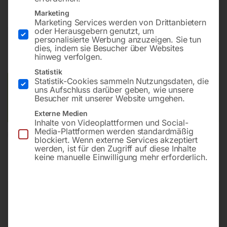
Marketing
Marketing Services werden von Drittanbietern
€
240,00
oder Herausgebern genutzt, um
personalisierte Werbung anzuzeigen. Sie tun
dies, indem sie Besucher über Websites
inkl. MwSt.
zzgl.
Versandkosten
hinweg verfolgen.
Lieferzeit:
ca. 2 - 3 Tage
Statistik
Statistik-Cookies sammeln Nutzungsdaten, die
Versandkosten Standard (Österreich):
€
10,00
uns Aufschluss darüber geben, wie unsere
Besucher mit unserer Website umgehen.
Bitte beachten Sie: Die Versandkosten gelten für Österreich.
Andere Länder können abweichen.
Externe Medien
Inhalte von Videoplattformen und Social-
Media-Plattformen werden standardmäßig
In den Warenkorb
blockiert. Wenn externe Services akzeptiert
werden, ist für den Zugriff auf diese Inhalte
keine manuelle Einwilligung mehr erforderlich.
Sie haben Fragen zu diesem
Artikel?
Gerne helfen wir Ihnen weiter.