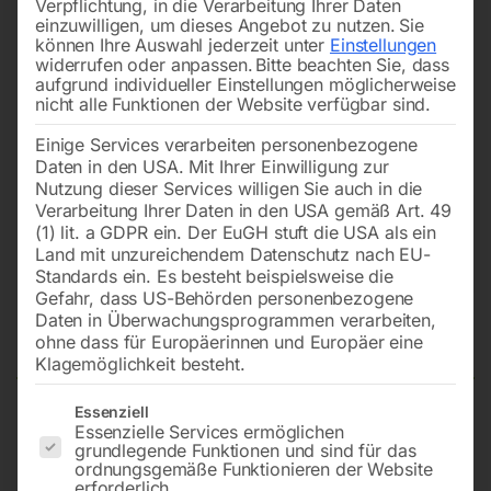
Verpflichtung, in die Verarbeitung Ihrer Daten
einzuwilligen, um dieses Angebot zu nutzen.
Sie
können Ihre Auswahl jederzeit unter
Einstellungen
widerrufen oder anpassen.
Bitte beachten Sie, dass
aufgrund individueller Einstellungen möglicherweise
nicht alle Funktionen der Website verfügbar sind.
Einige Services verarbeiten personenbezogene
Daten in den USA. Mit Ihrer Einwilligung zur
Nutzung dieser Services willigen Sie auch in die
Verarbeitung Ihrer Daten in den USA gemäß Art. 49
(1) lit. a GDPR ein. Der EuGH stuft die USA als ein
Land mit unzureichendem Datenschutz nach EU-
Standards ein. Es besteht beispielsweise die
Gefahr, dass US-Behörden personenbezogene
Daten in Überwachungsprogrammen verarbeiten,
Rührstation
ohne dass für Europäerinnen und Europäer eine
Klagemöglichkeit besteht.
Es folgt eine Liste der Service-Gruppen, für die eine Einwilligun
Essenziell
Essenzielle Services ermöglichen
MIXER 50 SUPER
grundlegende Funktionen und sind für das
ordnungsgemäße Funktionieren der Website
erforderlich.