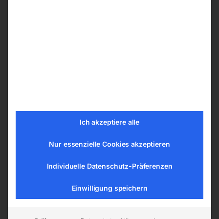
Details
Starker Antriebsmotor 1,2 kW
Nenndrehzahl 60 UpM
Kapazität 50 Liter je Durchgang
Norm-Kunststoffbehälter 65 Liter
Spritzdichte Abdeckung
Viergliedriges Rührwerkzeug
Thermo-Überlastschutz
Ich akzeptiere alle
Nullspannungsauslöser
Nur essenzielle Cookies akzeptieren
Transportrollen und Handbügel
Individuelle Datenschutz-Präferenzen
Technische Daten
Einwilligung speichern
Kapazität: 50kg
Nenndrehzahl: 60UpM