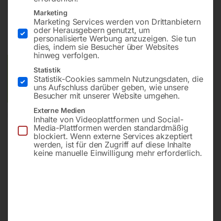
€
1.020,00
Marketing
Marketing Services werden von Drittanbietern
oder Herausgebern genutzt, um
inkl. MwSt.
zzgl.
Versandkosten
personalisierte Werbung anzuzeigen. Sie tun
Lieferzeit:
ca. 2 - 3 Tage
dies, indem sie Besucher über Websites
hinweg verfolgen.
Versandkosten Standard (Österreich):
€
40,00
Statistik
Statistik-Cookies sammeln Nutzungsdaten, die
Bitte beachten Sie: Die Versandkosten gelten für Österreich.
uns Aufschluss darüber geben, wie unsere
Andere Länder können abweichen.
Besucher mit unserer Website umgehen.
Externe Medien
In den Warenkorb
Inhalte von Videoplattformen und Social-
Media-Plattformen werden standardmäßig
blockiert. Wenn externe Services akzeptiert
werden, ist für den Zugriff auf diese Inhalte
keine manuelle Einwilligung mehr erforderlich.
Sie haben Fragen zu diesem
Artikel?
Gerne helfen wir Ihnen weiter.
Anfrageformular