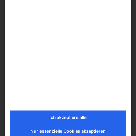
Kontrolliertes, sicheres Heben und Senken
Zum Betrieb mit Druckluft von einem
externen Erzeuger
Hartverchromte Kolben mit extra glatter
Oberfläche
Kompakte Bauweise
Mit stabilen Rollen aus PU-beschichtetem
Gusseisen
T-Griff zum leichten Rangieren
Mit praktischem Tragegriff am Gehäuse
Die beiden Gusseisen-Aufsatzstücke können
für die Erweiterung der Hubhöhe einzeln
oder auch aufeinander aufgesteckt
verwendet werden
Ich akzeptiere alle
Technische Details
Nur essenzielle Cookies akzeptieren