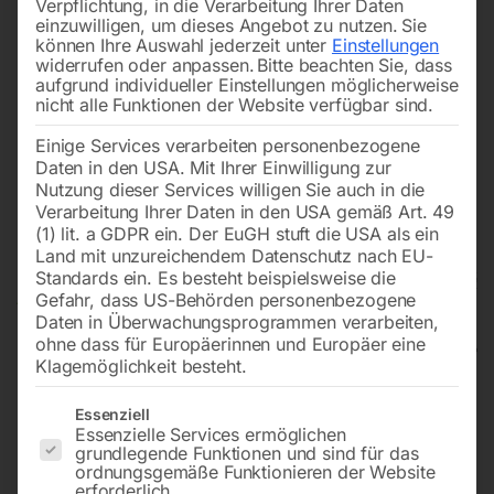
Verpflichtung, in die Verarbeitung Ihrer Daten
einzuwilligen, um dieses Angebot zu nutzen.
Sie
können Ihre Auswahl jederzeit unter
Einstellungen
widerrufen oder anpassen.
Bitte beachten Sie, dass
aufgrund individueller Einstellungen möglicherweise
nicht alle Funktionen der Website verfügbar sind.
Einige Services verarbeiten personenbezogene
Daten in den USA. Mit Ihrer Einwilligung zur
Nutzung dieser Services willigen Sie auch in die
Verarbeitung Ihrer Daten in den USA gemäß Art. 49
(1) lit. a GDPR ein. Der EuGH stuft die USA als ein
Land mit unzureichendem Datenschutz nach EU-
Standards ein. Es besteht beispielsweise die
Gefahr, dass US-Behörden personenbezogene
Daten in Überwachungsprogrammen verarbeiten,
ohne dass für Europäerinnen und Europäer eine
Klagemöglichkeit besteht.
Rangierwagenheber WWH
Es folgt eine Liste der Service-Gruppen, für die eine Einwilligun
Essenziell
Essenzielle Services ermöglichen
40003 PH
grundlegende Funktionen und sind für das
ordnungsgemäße Funktionieren der Website
erforderlich.