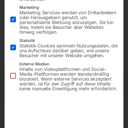
Marketing
Marketing Services werden von Drittanbietern
Pneumatisch-hydraulische Spezialausführung für den
oder Herausgebern genutzt, um
Werkstatteinsatz
personalisierte Werbung anzuzeigen. Sie tun
dies, indem sie Besucher über Websites
hinweg verfolgen.
Statistik
€
1.500,00
Statistik-Cookies sammeln Nutzungsdaten, die
uns Aufschluss darüber geben, wie unsere
inkl. MwSt.
zzgl.
Versandkosten
Besucher mit unserer Website umgehen.
Lieferzeit:
Versandbereit in KW 38/2026
Externe Medien
Inhalte von Videoplattformen und Social-
Media-Plattformen werden standardmäßig
Versandkosten Standard (Österreich):
€
40,00
blockiert. Wenn externe Services akzeptiert
Bitte beachten Sie: Die Versandkosten gelten für Österreich.
werden, ist für den Zugriff auf diese Inhalte
keine manuelle Einwilligung mehr erforderlich.
Andere Länder können abweichen.
In den Warenkorb