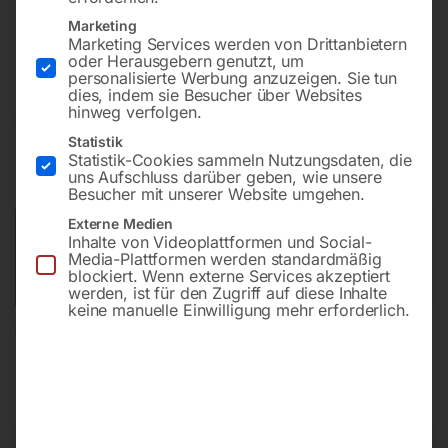
Marketing
Spezial-Rangierwagenheber mit Schnellhub
Marketing Services werden von Drittanbietern
oder Herausgebern genutzt, um
personalisierte Werbung anzuzeigen. Sie tun
dies, indem sie Besucher über Websites
hinweg verfolgen.
€
600,00
Statistik
Statistik-Cookies sammeln Nutzungsdaten, die
inkl. MwSt.
zzgl.
Versandkosten
uns Aufschluss darüber geben, wie unsere
Lieferzeit:
ca. 5 - 10 Werktage
Besucher mit unserer Website umgehen.
Externe Medien
Versandkosten Standard (Österreich):
€
40,00
Inhalte von Videoplattformen und Social-
Bitte beachten Sie: Die Versandkosten gelten für Österreich.
Media-Plattformen werden standardmäßig
blockiert. Wenn externe Services akzeptiert
Andere Länder können abweichen.
werden, ist für den Zugriff auf diese Inhalte
keine manuelle Einwilligung mehr erforderlich.
In den Warenkorb
Sie haben Fragen zu diesem