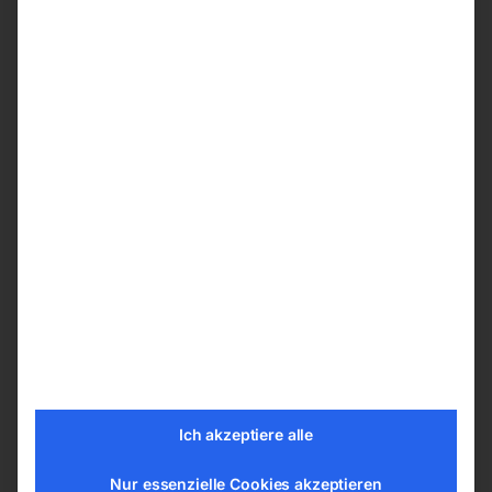
Stabilität
Ausgestattet mit Schnellhub – 3
Pumpvorgänge bis zur maximalen Endhöhe
Robuste Konstruktion
Verbauter Doppelkolben für schnelle
Pumpvorgänge
Last- und Lenkrollen aus Stahl
Großer Auflageteller für einen stabilen Halt
Gummibeschichteter T-Griff für leichtes
Rangieren
T-Griff Position in drei Raststellungen
einstellbar
Einfaches Ablassen dank Handhebel am
Griff
Ich akzeptiere alle
Technische Details
Nur essenzielle Cookies akzeptieren