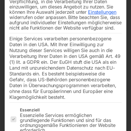
Verpflichtung, in die Verarbeitung Ihrer Daten
einzuwilligen, um dieses Angebot zu nutzen.
Sie
können Ihre Auswahl jederzeit unter
Einstellungen
widerrufen oder anpassen.
Bitte beachten Sie, dass
aufgrund individueller Einstellungen möglicherweise
nicht alle Funktionen der Website verfügbar sind.
Einige Services verarbeiten personenbezogene
Daten in den USA. Mit Ihrer Einwilligung zur
Nutzung dieser Services willigen Sie auch in die
Verarbeitung Ihrer Daten in den USA gemäß Art. 49
(1) lit. a GDPR ein. Der EuGH stuft die USA als ein
Land mit unzureichendem Datenschutz nach EU-
Standards ein. Es besteht beispielsweise die
Gefahr, dass US-Behörden personenbezogene
Daten in Überwachungsprogrammen verarbeiten,
ohne dass für Europäerinnen und Europäer eine
Klagemöglichkeit besteht.
Rangierwagenheber SRWH 6000
Es folgt eine Liste der Service-Gruppen, für die eine Einwilligun
Essenziell
Essenzielle Services ermöglichen
LH
grundlegende Funktionen und sind für das
ordnungsgemäße Funktionieren der Website
erforderlich.