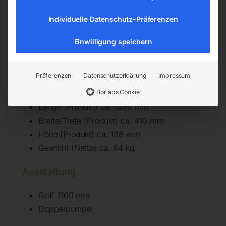
Hub 515 mm
Individuelle Datenschutz-Präferenzen
Tragkraft 6 t
Endhöhe(n) 665 mm
Einwilligung speichern
Unterfahrhöhe min. 150 mm
Lenkrollendurchmesser 111 mm
Präferenzen
Datenschutzerklärung
Impressum
Lenkrollenbreite 44 mm
Borlabs Cookie
Lenkrollenmaterial Stahl
Länge (Produkt) ca. 1390 mm
Breite/Tiefe (Produkt) ca. 410 mm
Höhe (Produkt) ca. 188 mm
Gewicht (Netto) ca. 84 kg
Ausstattung
Griff 1100 mm
Doppelpumpe