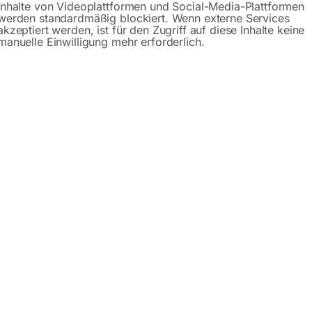
Inhalte von Videoplattformen und Social-Media-Plattformen
werden standardmäßig blockiert. Wenn externe Services
Anfrageformular
akzeptiert werden, ist für den Zugriff auf diese Inhalte keine
manuelle Einwilligung mehr erforderlich.
Beschreibung
Produktsicherheit
ohrmaschine RKBM 16 T
dank ihres einfach einstellbaren Auslegers und einer Top-S
. Speziell bei Distanz- und Serienkleinbohrungen ist eine de
6 mm ist die RKBM 16 T daher ein flexibel einsetzbares Leichtb
, sowie für Berufsschulen und Lehrwerkstätten.