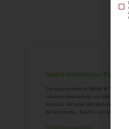
Radial Keilriemen-Tischb
Die superpraktische RKBM 16 T bietet 
rationelle Bearbeitung von Werkstücken
erzielbar. Mit einer Bohrleistung bis 1
Schaltschrank-, Elektro- und Modellbau
Serienausstattung