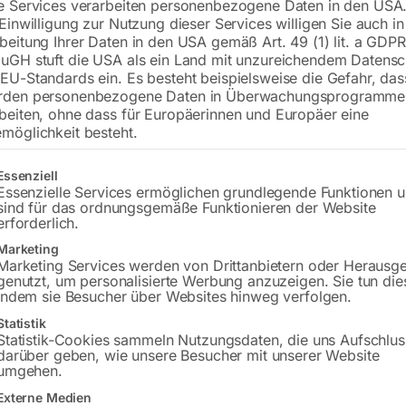
e Services verarbeiten personenbezogene Daten in den USA.
 Einwilligung zur Nutzung dieser Services willigen Sie auch in
Bohrleistung in Stahl 16 mm
beitung Ihrer Daten in den USA gemäß Art. 49 (1) lit. a GDPR
uGH stuft die USA als ein Land mit unzureichendem Datensc
EU-Standards ein. Es besteht beispielsweise die Gefahr, da
€
4.080,00
rden personenbezogene Daten in Überwachungsprogramme
beiten, ohne dass für Europäerinnen und Europäer eine
inkl. MwSt.
Kostenloser Versand
möglichkeit besteht.
Lieferzeit:
ca. 2 - 3 Tage
gt eine Liste der Service-Gruppen, für die eine Einwilligung erteilt w
Essenziell
Essenzielle Services ermöglichen grundlegende Funktionen 
Versandkosten Standard (Österreich):
€
sind für das ordnungsgemäße Funktionieren der Website
Bitte beachten Sie: Die Versandkosten g
erforderlich.
Marketing
Marketing Services werden von Drittanbietern oder Herausg
In den 
genutzt, um personalisierte Werbung anzuzeigen. Sie tun die
indem sie Besucher über Websites hinweg verfolgen.
Statistik
Statistik-Cookies sammeln Nutzungsdaten, die uns Aufschlus
Sie haben Frag
darüber geben, wie unsere Besucher mit unserer Website
umgehen.
Gerne hel
Externe Medien