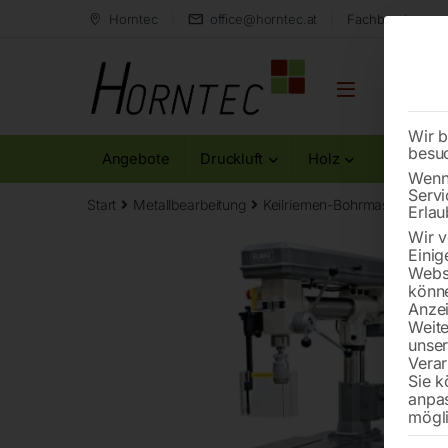
Horntec
office@horntec.at
Fachberatung au
Wir b
besu
Angebote
Druckluft
Holz
Metall
Wenn 
Servi
Start
Metallbearbeitung
Keilriemen-Bohrmaschinen
Erlau
Wir v
Einig
Websi
könne
Anzei
Weite
unse
Verar
Sie k
anpa
mögli