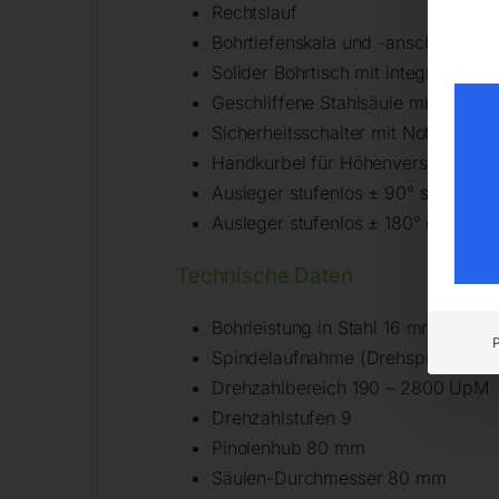
Rechtslauf
Bohrtiefenskala und -anschlag
Solider Bohrtisch mit integrierter 
Geschliffene Stahlsäule mit Zahns
Sicherheitsschalter mit Not-Aus-T
Handkurbel für Höhenverstellung 
Ausleger stufenlos ± 90° schwenk
Ausleger stufenlos ± 180° drehbar
Technische Daten
Bohrleistung in Stahl 16 mm
Spindelaufnahme (Drehspindel) M
Drehzahlbereich 190 – 2800 UpM
Drehzahlstufen 9
Pinolenhub 80 mm
Säulen-Durchmesser 80 mm