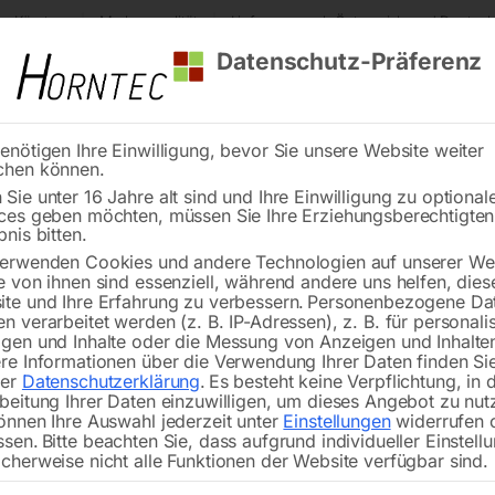
s Kärnten
Markenqualität
Lieferung nach Österreich und Deutsch
Datenschutz-Präferenz
enötigen Ihre Einwilligung, bevor Sie unsere Website weiter
chen können.
Reinigung
Schweißen
Stadtmobiliar
Stein
Sie unter 16 Jahre alt sind und Ihre Einwilligung zu optional
ces geben möchten, müssen Sie Ihre Erziehungsberechtigte
Elmag Radial Keilriemen-Tischbohrmaschine RKBM 16 T
bnis bitten.
erwenden Cookies und andere Technologien auf unserer Web
🔍
e von ihnen sind essenziell, während andere uns helfen, dies
te und Ihre Erfahrung zu verbessern.
Personenbezogene Da
n verarbeitet werden (z. B. IP-Adressen), z. B. für personalis
gen und Inhalte oder die Messung von Anzeigen und Inhalte
re Informationen über die Verwendung Ihrer Daten finden Sie
rer
Datenschutzerklärung
.
Es besteht keine Verpflichtung, in 
Elmag Radial Keilri
beitung Ihrer Daten einzuwilligen, um dieses Angebot zu nut
önnen Ihre Auswahl jederzeit unter
Einstellungen
widerrufen 
ssen.
Bitte beachten Sie, dass aufgrund individueller Einstell
cherweise nicht alle Funktionen der Website verfügbar sind.