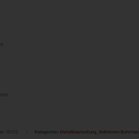
mm
0 mm
er:
16025
Kategorien:
Metallbearbeitung
,
Keilriemen-Bohrmas