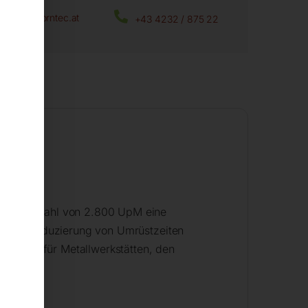
office@horntec.at
+43 4232 / 875 22
peed-Drehzahl von 2.800 UpM eine
utliche Reduzierung von Umrüstzeiten
ohrgerät für Metallwerkstätten, den