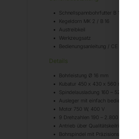
Schnellspannbohrfutter B 16, 1 – 1
Kegeldorn MK 2 / B 16
Austreibkeil
Werkzeugsatz
Bedienungsanleitung / CE
Details
Bohrleistung Ø 16 mm
Kubatur 450 x 430 x 560 mm
Spindelausladung 160 – 520 mm
Ausleger mit einfach bedienbarer
Motor 750 W, 400 V
9 Drehzahlen 190 – 2.800 UpM, To
Antrieb über Qualitätskeilriemen
Bohrspindel mit Präzisionslager