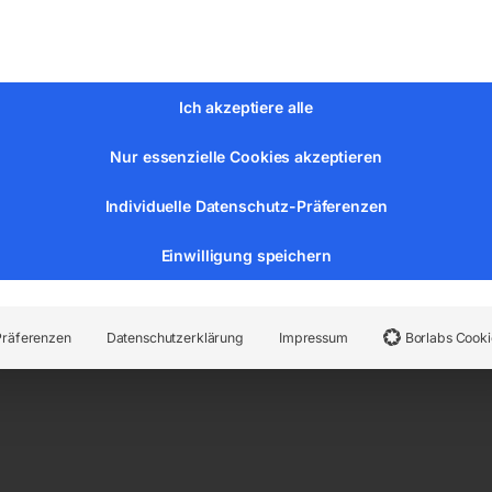
Spannplatte und T-Nuten
tange
Ich akzeptiere alle
aster und Nullspannungsauslöser
Nur essenzielle Cookies akzeptieren
bis 560 mm
bar
Individuelle Datenschutz-Präferenzen
Einwilligung speichern
Präferenzen
Datenschutzerklärung
Impressum
Borlabs Cooki
K 2