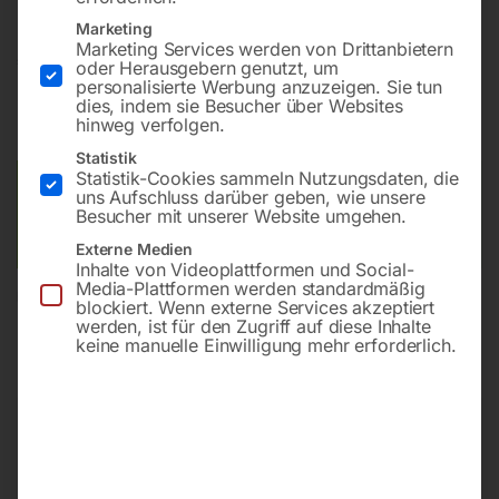
Marketing
Marketing Services werden von Drittanbietern
€
96,00
oder Herausgebern genutzt, um
personalisierte Werbung anzuzeigen. Sie tun
dies, indem sie Besucher über Websites
inkl. MwSt.
zzgl.
Versandkosten
hinweg verfolgen.
Lieferzeit:
ca. 2 - 3 Tage
Statistik
Statistik-Cookies sammeln Nutzungsdaten, die
Versandkosten Standard (Österreich):
€
10,00
uns Aufschluss darüber geben, wie unsere
Besucher mit unserer Website umgehen.
Bitte beachten Sie: Die Versandkosten gelten für Österreich.
Andere Länder können abweichen.
Externe Medien
Inhalte von Videoplattformen und Social-
Media-Plattformen werden standardmäßig
In den Warenkorb
blockiert. Wenn externe Services akzeptiert
werden, ist für den Zugriff auf diese Inhalte
keine manuelle Einwilligung mehr erforderlich.
Sie haben Fragen zu diesem
Artikel?
Gerne helfen wir Ihnen weiter.