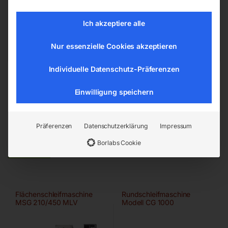
4911 Ried/Tumeltsham
office@elmag.at
Ich akzeptiere alle
Österreich
Nur essenzielle Cookies akzeptieren
Individuelle Datenschutz-Präferenzen
Einwilligung speichern
Präferenzen
Datenschutzerklärung
Impressum
Ähnliche Produkte
Borlabs Cookie
Flächenschleifmaschine
Rundschleifmaschine
MSG 210/450 MLV
Modell CG 1000