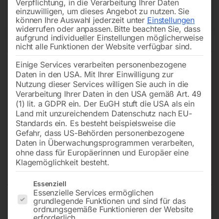
Verpflichtung, in die Verarbeitung Ihrer Daten
einzuwilligen, um dieses Angebot zu nutzen.
Sie
können Ihre Auswahl jederzeit unter
Einstellungen
widerrufen oder anpassen.
Bitte beachten Sie, dass
aufgrund individueller Einstellungen möglicherweise
nicht alle Funktionen der Website verfügbar sind.
Einige Services verarbeiten personenbezogene
Daten in den USA. Mit Ihrer Einwilligung zur
Nutzung dieser Services willigen Sie auch in die
Verarbeitung Ihrer Daten in den USA gemäß Art. 49
(1) lit. a GDPR ein. Der EuGH stuft die USA als ein
Land mit unzureichendem Datenschutz nach EU-
Standards ein. Es besteht beispielsweise die
Gefahr, dass US-Behörden personenbezogene
Daten in Überwachungsprogrammen verarbeiten,
PVC-Handgriff kompl. Nr. 116 +
ohne dass für Europäerinnen und Europäer eine
Nr. 140
Klagemöglichkeit besteht.
Es folgt eine Liste der Service-Gruppen, für die eine Einwilligun
Essenziell
Essenzielle Services ermöglichen
grundlegende Funktionen und sind für das
zu CY 210-2GN und CY 260-2G
ordnungsgemäße Funktionieren der Website
erforderlich.