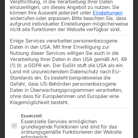
Verpflichtung, in die Verarbeitung Ihrer Daten
einzuwilligen, um dieses Angebot zu nutzen.
Sie
können Ihre Auswahl jederzeit unter
Einstellungen
widerrufen oder anpassen.
Bitte beachten Sie, dass
aufgrund individueller Einstellungen möglicherweise
nicht alle Funktionen der Website verfügbar sind.
Einige Services verarbeiten personenbezogene
Daten in den USA. Mit Ihrer Einwilligung zur
Nutzung dieser Services willigen Sie auch in die
Verarbeitung Ihrer Daten in den USA gemäß Art. 49
(1) lit. a GDPR ein. Der EuGH stuft die USA als ein
Land mit unzureichendem Datenschutz nach EU-
Profi-Blaspistole mit
Standards ein. Es besteht beispielsweise die
gummiummantelter Düsenspitze
Gefahr, dass US-Behörden personenbezogene
Daten in Überwachungsprogrammen verarbeiten,
BP PRO G
ohne dass für Europäerinnen und Europäer eine
Klagemöglichkeit besteht.
Es folgt eine Liste der Service-Gruppen, für die eine Einwilligun
Essenziell
Essenzielle Services ermöglichen
€
12,00
grundlegende Funktionen und sind für das
ordnungsgemäße Funktionieren der Website
inkl. MwSt.
zzgl.
Versandkosten
erforderlich.