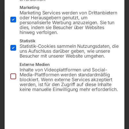
Lieferzeit:
ca. 5 - 10 Werktage
Marketing
Marketing Services werden von Drittanbietern
oder Herausgebern genutzt, um
Versandkosten Standard (Österreich):
€
20,00
personalisierte Werbung anzuzeigen. Sie tun
Bitte beachten Sie: Die Versandkosten gelten für Österreich.
dies, indem sie Besucher über Websites
hinweg verfolgen.
Andere Länder können abweichen.
Statistik
Statistik-Cookies sammeln Nutzungsdaten, die
In den Warenkorb
uns Aufschluss darüber geben, wie unsere
Besucher mit unserer Website umgehen.
Externe Medien
Inhalte von Videoplattformen und Social-
Media-Plattformen werden standardmäßig
Sie haben Fragen zu diesem
blockiert. Wenn externe Services akzeptiert
Artikel?
werden, ist für den Zugriff auf diese Inhalte
keine manuelle Einwilligung mehr erforderlich.
Gerne helfen wir Ihnen weiter.
Anfrageformular
office@horntec.at
+43 4232 / 875 22