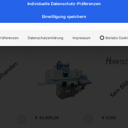
Individuelle Datenschutz-Präferenzen
Einwilligung speichern
Flächenschleifmaschine
Sockel zu 
igungsanlag
N
Präferenzen
Datenschutzerklärung
Impressum
Borlabs Cooki
€
42.900,00
€
57,00