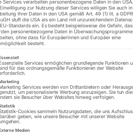
e Services verarbeiten personenbezogene Daten in den USA.
 Einwilligung zur Nutzung dieser Services willigen Sie auch in
beitung Ihrer Daten in den USA gemäß Art. 49 (1) lit. a GDPR
uGH stuft die USA als ein Land mit unzureichendem Datensc
Preis auf Anfrage
EU-Standards ein. Es besteht beispielsweise die Gefahr, da
rden personenbezogene Daten in Überwachungsprogramme
beiten, ohne dass für Europäerinnen und Europäer eine
Versandkosten Standard (Österreich):
€
möglichkeit besteht.
Bitte beachten Sie: Die Versandkosten g
gt eine Liste der Service-Gruppen, für die eine Einwilligung erteilt w
Essenziell
Essenzielle Services ermöglichen grundlegende Funktionen 
sind für das ordnungsgemäße Funktionieren der Website
erforderlich.
Marketing
Marketing Services werden von Drittanbietern oder Herausg
Produktsicherheit
genutzt, um personalisierte Werbung anzuzeigen. Sie tun die
indem sie Besucher über Websites hinweg verfolgen.
Statistik
Statistik-Cookies sammeln Nutzungsdaten, die uns Aufschlus
darüber geben, wie unsere Besucher mit unserer Website
umgehen.
Externe Medien