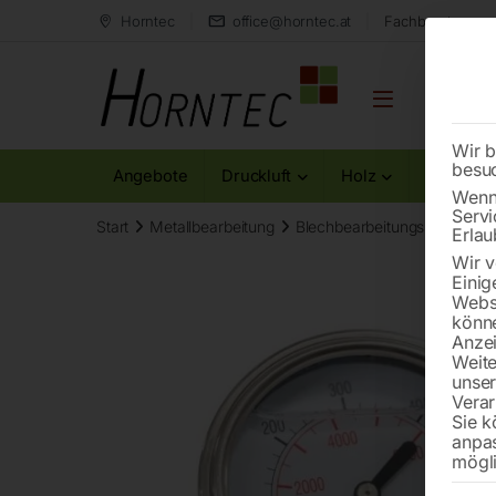
Horntec
office@horntec.at
Fachberatung au
Wir b
besu
Angebote
Druckluft
Holz
Metall
Wenn 
Servi
Start
Metallbearbeitung
Blechbearbeitungs-Zubehör
Erlau
Wir v
Einig
Websi
könne
Anzei
Weite
unse
Verar
Sie k
anpa
mögli