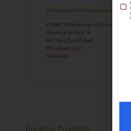
Herstellerinformationen
ELMAG Entwicklungs und Handels Gm
Hannesgrub Nord 19
4911 Ried/Tumeltsham
office@elmag.at
Österreich
Ähnliche Produkte