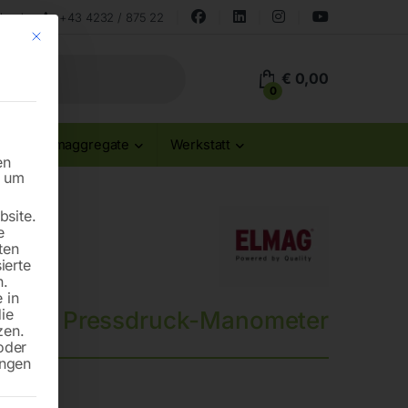
land
+43 4232 / 875 22
Mit diesem Button wird der Dialog geschlossen. Seine Funktionalität ist id
€
0,00
0
Stromaggregate
Werkstatt
en
n um
site.
e
ten
ierte
n.
 in
die
Pressdruck-Manometer
zen.
oder
ungen
i