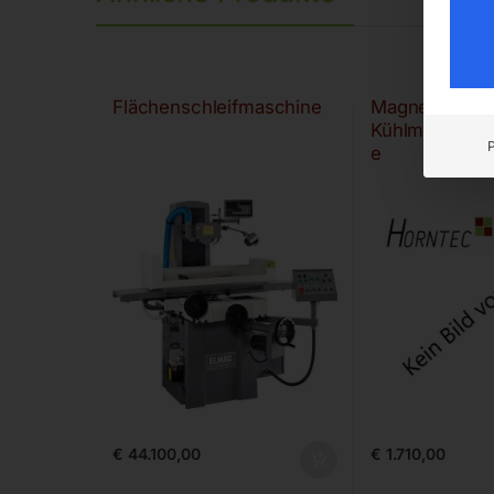
Flächenschleifmaschine
Magnet.
Kühlmittelrein
e
€
44.100,00
€
1.710,00