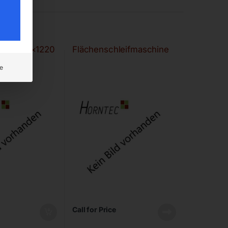
BSM 100×1220
Flächenschleifmaschine
e
Call for Price