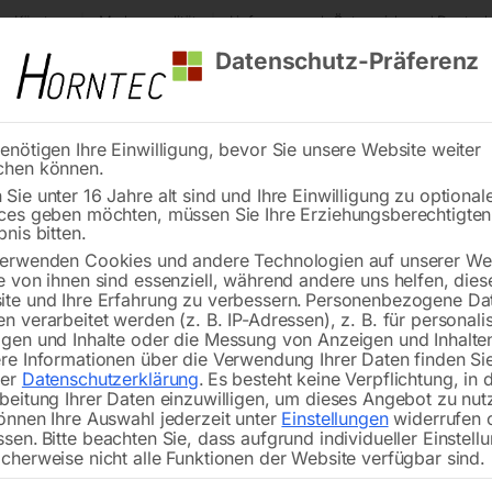
s Kärnten
Markenqualität
Lieferung nach Österreich und Deutsch
Datenschutz-Präferenz
enötigen Ihre Einwilligung, bevor Sie unsere Website weiter
chen können.
Reinigung
Schweißen
Stadtmobiliar
Stein
Sie unter 16 Jahre alt sind und Ihre Einwilligung zu optional
ces geben möchten, müssen Sie Ihre Erziehungsberechtigte
Pressdruck-Manometer
bnis bitten.
erwenden Cookies und andere Technologien auf unserer Web
🔍
e von ihnen sind essenziell, während andere uns helfen, dies
te und Ihre Erfahrung zu verbessern.
Personenbezogene Da
n verarbeitet werden (z. B. IP-Adressen), z. B. für personalis
gen und Inhalte oder die Messung von Anzeigen und Inhalte
re Informationen über die Verwendung Ihrer Daten finden Sie
rer
Datenschutzerklärung
.
Es besteht keine Verpflichtung, in 
beitung Ihrer Daten einzuwilligen, um dieses Angebot zu nut
önnen Ihre Auswahl jederzeit unter
Einstellungen
widerrufen 
ssen.
Bitte beachten Sie, dass aufgrund individueller Einstell
cherweise nicht alle Funktionen der Website verfügbar sind.
für Werkstattpresse Serie WPMH-Prof