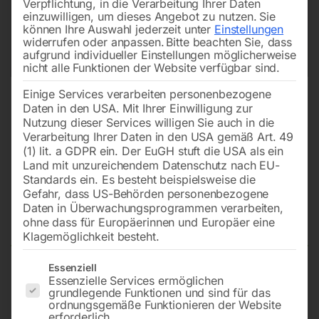
Verpflichtung, in die Verarbeitung Ihrer Daten
einzuwilligen, um dieses Angebot zu nutzen.
Sie
können Ihre Auswahl jederzeit unter
Einstellungen
widerrufen oder anpassen.
Bitte beachten Sie, dass
aufgrund individueller Einstellungen möglicherweise
nicht alle Funktionen der Website verfügbar sind.
Einige Services verarbeiten personenbezogene
Daten in den USA. Mit Ihrer Einwilligung zur
Nutzung dieser Services willigen Sie auch in die
Verarbeitung Ihrer Daten in den USA gemäß Art. 49
(1) lit. a GDPR ein. Der EuGH stuft die USA als ein
Land mit unzureichendem Datenschutz nach EU-
Standards ein. Es besteht beispielsweise die
Gefahr, dass US-Behörden personenbezogene
Daten in Überwachungsprogrammen verarbeiten,
Plexiglas-Sichtscheibe Nr. 1-1
ohne dass für Europäerinnen und Europäer eine
Klagemöglichkeit besteht.
Es folgt eine Liste der Service-Gruppen, für die eine Einwilligun
Essenziell
Essenzielle Services ermöglichen
575x280x2 mm zu SB-115
grundlegende Funktionen und sind für das
ordnungsgemäße Funktionieren der Website
erforderlich.