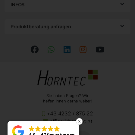
INFOS
Produktberatung anfragen
Sie haben Fragen? Wir
helfen Ihnen gerne weiter!
+43 4232 / 875 22
office@horntec.at