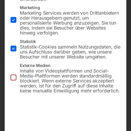
€
96,00
Marketing
Marketing Services werden von Drittanbietern
oder Herausgebern genutzt, um
inkl. MwSt.
zzgl.
Versandkosten
personalisierte Werbung anzuzeigen. Sie tun
Lieferzeit:
ca. 2 - 3 Tage
dies, indem sie Besucher über Websites
hinweg verfolgen.
Versandkosten Standard (Österreich):
€
10,00
Statistik
Statistik-Cookies sammeln Nutzungsdaten, die
Bitte beachten Sie: Die Versandkosten gelten für Österreich.
uns Aufschluss darüber geben, wie unsere
Andere Länder können abweichen.
Besucher mit unserer Website umgehen.
Externe Medien
In den Warenkorb
Inhalte von Videoplattformen und Social-
Media-Plattformen werden standardmäßig
blockiert. Wenn externe Services akzeptiert
werden, ist für den Zugriff auf diese Inhalte
keine manuelle Einwilligung mehr erforderlich.
Sie haben Fragen zu diesem
Artikel?
Gerne helfen wir Ihnen weiter.
Anfrageformular