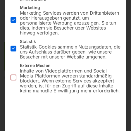
Marketing
Marketing Services werden von Drittanbietern
€
3,60
oder Herausgebern genutzt, um
personalisierte Werbung anzuzeigen. Sie tun
dies, indem sie Besucher über Websites
inkl. MwSt.
zzgl.
Versandkosten
hinweg verfolgen.
Lieferzeit:
ca. 2 - 3 Tage
Statistik
Statistik-Cookies sammeln Nutzungsdaten, die
Versandkosten Standard (Österreich):
€
10,00
uns Aufschluss darüber geben, wie unsere
Besucher mit unserer Website umgehen.
Bitte beachten Sie: Die Versandkosten gelten für Österreich.
Andere Länder können abweichen.
Externe Medien
Inhalte von Videoplattformen und Social-
Media-Plattformen werden standardmäßig
In den Warenkorb
blockiert. Wenn externe Services akzeptiert
werden, ist für den Zugriff auf diese Inhalte
keine manuelle Einwilligung mehr erforderlich.
Sie haben Fragen zu diesem
Artikel?
Gerne helfen wir Ihnen weiter.