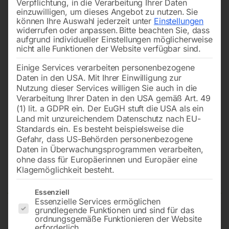
Verpflichtung, in die Verarbeitung Ihrer Daten
einzuwilligen, um dieses Angebot zu nutzen.
Sie
können Ihre Auswahl jederzeit unter
Einstellungen
widerrufen oder anpassen.
Bitte beachten Sie, dass
aufgrund individueller Einstellungen möglicherweise
nicht alle Funktionen der Website verfügbar sind.
Einige Services verarbeiten personenbezogene
Daten in den USA. Mit Ihrer Einwilligung zur
Nutzung dieser Services willigen Sie auch in die
Verarbeitung Ihrer Daten in den USA gemäß Art. 49
(1) lit. a GDPR ein. Der EuGH stuft die USA als ein
Land mit unzureichendem Datenschutz nach EU-
Standards ein. Es besteht beispielsweise die
Gefahr, dass US-Behörden personenbezogene
Daten in Überwachungsprogrammen verarbeiten,
Passfeder 3x3x20mm zu Keilnut
ohne dass für Europäerinnen und Europäer eine
für Vorschubrolle
Klagemöglichkeit besteht.
Es folgt eine Liste der Service-Gruppen, für die eine Einwilligun
Essenziell
Essenzielle Services ermöglichen
grundlegende Funktionen und sind für das
zu ETP 220/222/225/230
ordnungsgemäße Funktionieren der Website
erforderlich.