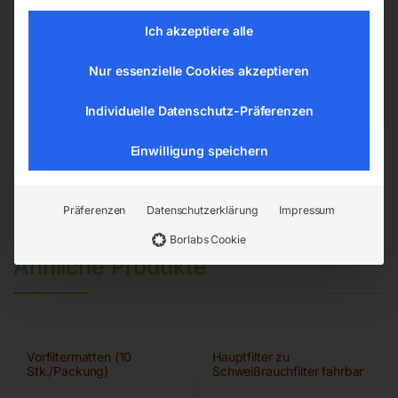
Hannesgrub Nord 19
Ich akzeptiere alle
4911 Ried/Tumeltsham
office@elmag.at
Nur essenzielle Cookies akzeptieren
Österreich
Individuelle Datenschutz-Präferenzen
Einwilligung speichern
Präferenzen
Datenschutzerklärung
Impressum
Borlabs Cookie
Ähnliche Produkte
Vorfiltermatten (10
Hauptfilter zu
Stk./Packung)
Schweißrauchfilter fahrbar