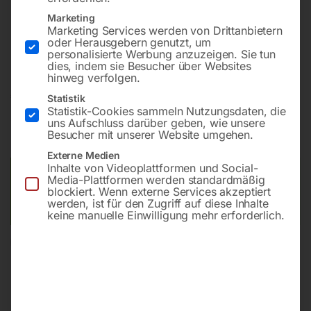
Mit integrierter Wasserpumpe für schnelles, einfaches
Marketing
und kontinuierliches Aufsaugen und Abpumpen von
Marketing Services werden von Drittanbietern
oder Herausgebern genutzt, um
Flüssigkeiten
personalisierte Werbung anzuzeigen. Sie tun
dies, indem sie Besucher über Websites
hinweg verfolgen.
€
1.140,00
Statistik
Statistik-Cookies sammeln Nutzungsdaten, die
uns Aufschluss darüber geben, wie unsere
inkl. MwSt.
zzgl.
Versandkosten
Besucher mit unserer Website umgehen.
Lieferzeit:
ca. 5 - 10 Werktage
Externe Medien
Inhalte von Videoplattformen und Social-
Versandkosten Standard (Österreich):
€
40,00
Media-Plattformen werden standardmäßig
blockiert. Wenn externe Services akzeptiert
Bitte beachten Sie: Die Versandkosten gelten für Österreich.
werden, ist für den Zugriff auf diese Inhalte
Andere Länder können abweichen.
keine manuelle Einwilligung mehr erforderlich.
In den Warenkorb