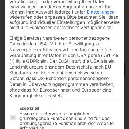
Verpflichtung, in die Verarbeitung Ihrer Daten
einzuwilligen, um dieses Angebot zu nutzen.
Sie
können Ihre Auswahl jederzeit unter
Einstellungen
widerrufen oder anpassen.
Bitte beachten Sie, dass
aufgrund individueller Einstellungen möglicherweise
nicht alle Funktionen der Website verfügbar sind.
Einige Services verarbeiten personenbezogene
Daten in den USA. Mit Ihrer Einwilligung zur
Nutzung dieser Services willigen Sie auch in die
Verarbeitung Ihrer Daten in den USA gemäß Art. 49
(1) lit. a GDPR ein. Der EuGH stuft die USA als ein
Land mit unzureichendem Datenschutz nach EU-
Standards ein. Es besteht beispielsweise die
Gefahr, dass US-Behörden personenbezogene
Daten in Überwachungsprogrammen verarbeiten,
ohne dass für Europäerinnen und Europäer eine
Klagemöglichkeit besteht.
Nasssauger flexCAT 290 EPT
Es folgt eine Liste der Service-Gruppen, für die eine Einwilligun
Essenziell
Essenzielle Services ermöglichen
grundlegende Funktionen und sind für das
ordnungsgemäße Funktionieren der Website
erforderlich.