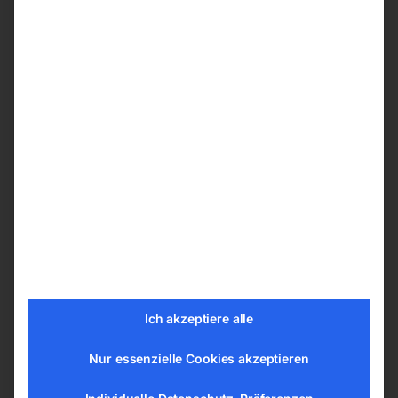
des Schlauchs während der Reinigung
Ergonomisches Kopfdesign mit Kabelhaken
Schwimmer für sicheren Stopp bei
Erreichen des maximalen Füllstands des
Behälters
Absaugmotoren mit Lärmfilter, um einen
geräuscharmen Betrieb zu gewährleisten
Zwei Motoren mit separaten Ein- und
Ausschaltern. Der Bediener kann selbst
wählen, wie viele Motoren arbeiten sollen.
Dies ermöglicht eine deutliche Einsparung
an Energie
Technische Daten
Ich akzeptiere alle
Saugertyp nass
Nur essenzielle Cookies akzeptieren
Luftmenge 7000 l/min