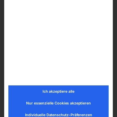
2- und 3-motorige Modelle mit separaten
Ein-und Ausschaltern. Der Bediener kann
selbst wählen, wie viele Motoren arbeiten
sollen. Dies ermöglicht eine deutliche
Einsparung an Energie.
Nachhaltig: Besteht zu 44 % aus recyceltem
Material
Qualität aus Europa
Technische Daten
Saugertyp nass und trocken
Luftmenge 10000 l/min
Filteroberfläche 3627 cm²
Ich akzeptiere alle
Behältervolumen 62 l
Nur essenzielle Cookies akzeptieren
Behältermaterial Edelstahl
Schlauchdurchmesser 38 mm
Individuelle Datenschutz-Präferenzen