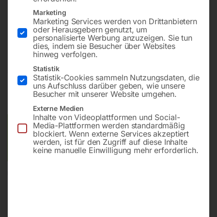
Marketing
Marketing Services werden von Drittanbietern
Zum Saugen von Flüssigkeiten und Feststoffpartikeln,
oder Herausgebern genutzt, um
mit praktischem Kippfahrgestell
personalisierte Werbung anzuzeigen. Sie tun
dies, indem sie Besucher über Websites
hinweg verfolgen.
Statistik
€
720,00
Statistik-Cookies sammeln Nutzungsdaten, die
uns Aufschluss darüber geben, wie unsere
inkl. MwSt.
zzgl.
Versandkosten
Besucher mit unserer Website umgehen.
Lieferzeit:
ca. 5 - 10 Werktage
Externe Medien
Inhalte von Videoplattformen und Social-
Media-Plattformen werden standardmäßig
Versandkosten Standard (Österreich):
€
40,00
blockiert. Wenn externe Services akzeptiert
Bitte beachten Sie: Die Versandkosten gelten für Österreich.
werden, ist für den Zugriff auf diese Inhalte
Andere Länder können abweichen.
keine manuelle Einwilligung mehr erforderlich.
In den Warenkorb