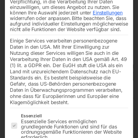
Verpflichtung, in die Verarbeitung Ihrer Daten
einzuwilligen, um dieses Angebot zu nutzen.
Sie
können Ihre Auswahl jederzeit unter
Einstellungen
widerrufen oder anpassen.
Bitte beachten Sie, dass
aufgrund individueller Einstellungen möglicherweise
nicht alle Funktionen der Website verfügbar sind.
Einige Services verarbeiten personenbezogene
Daten in den USA. Mit Ihrer Einwilligung zur
Nutzung dieser Services willigen Sie auch in die
Verarbeitung Ihrer Daten in den USA gemäß Art. 49
(1) lit. a GDPR ein. Der EuGH stuft die USA als ein
Land mit unzureichendem Datenschutz nach EU-
Standards ein. Es besteht beispielsweise die
Gefahr, dass US-Behörden personenbezogene
Daten in Überwachungsprogrammen verarbeiten,
ohne dass für Europäerinnen und Europäer eine
Klagemöglichkeit besteht.
Nass-/Trockensauger wetCAT
Es folgt eine Liste der Service-Gruppen, für die eine Einwilligun
Essenziell
Essenzielle Services ermöglichen
362 IET
grundlegende Funktionen und sind für das
ordnungsgemäße Funktionieren der Website
erforderlich.