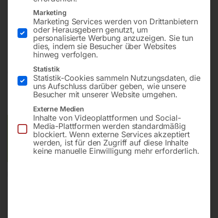
Marketing
Marketing Services werden von Drittanbietern
Leistungsstark und robust, mit automatischer
oder Herausgebern genutzt, um
Filterreinigung
personalisierte Werbung anzuzeigen. Sie tun
dies, indem sie Besucher über Websites
hinweg verfolgen.
Statistik
€
870,00
Statistik-Cookies sammeln Nutzungsdaten, die
uns Aufschluss darüber geben, wie unsere
inkl. MwSt.
zzgl.
Versandkosten
Besucher mit unserer Website umgehen.
Lieferzeit:
ca. 5 - 10 Werktage
Externe Medien
Inhalte von Videoplattformen und Social-
Media-Plattformen werden standardmäßig
Versandkosten Standard (Österreich):
€
40,00
blockiert. Wenn externe Services akzeptiert
Bitte beachten Sie: Die Versandkosten gelten für Österreich.
werden, ist für den Zugriff auf diese Inhalte
Andere Länder können abweichen.
keine manuelle Einwilligung mehr erforderlich.
In den Warenkorb