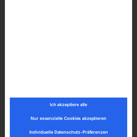
widersteht hoher Belastung
Anschluss von Druckluftwerkzeugen mit
einem Betriebsdruck von bis zu 10 bar
(optional)
Fernsteuerungskits zum Einschalten des
Staubsaugers direkt vom Schlauch aus
(optional)
Technische Daten
Saugertyp Nass und trocken
Luftmenge 4560 l/min
Staubklasse M
Ich akzeptiere alle
Behältervolumen 41 l
Behältermaterial Kunststoff
Nur essenzielle Cookies akzeptieren
Schlauchdurchmesser 33 mm
Schalldruckpegel 74 dB(A)
Individuelle Datenschutz-Präferenzen