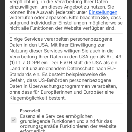
Verpflichtung, in die Verarbeitung Ihrer Daten
einzuwilligen, um dieses Angebot zu nutzen.
Sie
können Ihre Auswahl jederzeit unter
Einstellungen
widerrufen oder anpassen.
Bitte beachten Sie, dass
aufgrund individueller Einstellungen möglicherweise
nicht alle Funktionen der Website verfügbar sind.
Einige Services verarbeiten personenbezogene
Daten in den USA. Mit Ihrer Einwilligung zur
Nutzung dieser Services willigen Sie auch in die
Verarbeitung Ihrer Daten in den USA gemäß Art. 49
(1) lit. a GDPR ein. Der EuGH stuft die USA als ein
Land mit unzureichendem Datenschutz nach EU-
Standards ein. Es besteht beispielsweise die
Gefahr, dass US-Behörden personenbezogene
Daten in Überwachungsprogrammen verarbeiten,
ohne dass für Europäerinnen und Europäer eine
Klagemöglichkeit besteht.
Nass-/Trockensauger wetCAT 141
Es folgt eine Liste der Service-Gruppen, für die eine Einwilligun
Essenziell
Essenzielle Services ermöglichen
RS-Tool M-Class
grundlegende Funktionen und sind für das
ordnungsgemäße Funktionieren der Website
erforderlich.