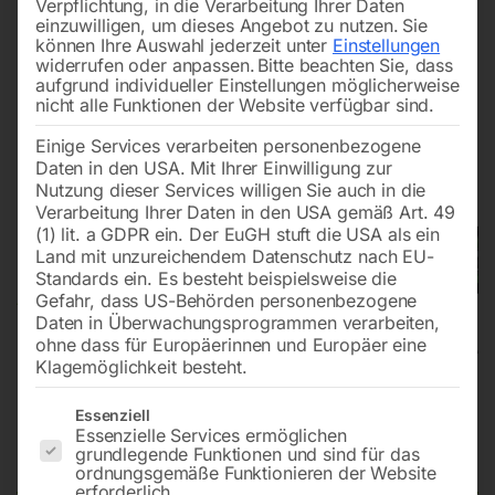
Verpflichtung, in die Verarbeitung Ihrer Daten
einzuwilligen, um dieses Angebot zu nutzen.
Sie
können Ihre Auswahl jederzeit unter
Einstellungen
widerrufen oder anpassen.
Bitte beachten Sie, dass
aufgrund individueller Einstellungen möglicherweise
nicht alle Funktionen der Website verfügbar sind.
Einige Services verarbeiten personenbezogene
Daten in den USA. Mit Ihrer Einwilligung zur
Nutzung dieser Services willigen Sie auch in die
Verarbeitung Ihrer Daten in den USA gemäß Art. 49
(1) lit. a GDPR ein. Der EuGH stuft die USA als ein
Land mit unzureichendem Datenschutz nach EU-
Standards ein. Es besteht beispielsweise die
Gefahr, dass US-Behörden personenbezogene
Daten in Überwachungsprogrammen verarbeiten,
ohne dass für Europäerinnen und Europäer eine
Klagemöglichkeit besteht.
Nass-/Trockensauger wetCAT
Es folgt eine Liste der Service-Gruppen, für die eine Einwilligun
Essenziell
Essenzielle Services ermöglichen
140 RSA-Tool M-Class
grundlegende Funktionen und sind für das
ordnungsgemäße Funktionieren der Website
erforderlich.