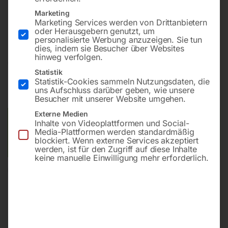
Marketing
Marketing Services werden von Drittanbietern
Nass-/Trockensauger für gefährliche Stäube
oder Herausgebern genutzt, um
personalisierte Werbung anzuzeigen. Sie tun
dies, indem sie Besucher über Websites
hinweg verfolgen.
€
342,00
Statistik
Statistik-Cookies sammeln Nutzungsdaten, die
inkl. MwSt.
zzgl.
Versandkosten
uns Aufschluss darüber geben, wie unsere
Lieferzeit:
ca. 5 - 10 Werktage
Besucher mit unserer Website umgehen.
Externe Medien
Versandkosten Standard (Österreich):
€
40,00
Inhalte von Videoplattformen und Social-
Media-Plattformen werden standardmäßig
Bitte beachten Sie: Die Versandkosten gelten für Österreich.
blockiert. Wenn externe Services akzeptiert
Andere Länder können abweichen.
werden, ist für den Zugriff auf diese Inhalte
keine manuelle Einwilligung mehr erforderlich.
In den Warenkorb
Sie haben Fragen zu diesem