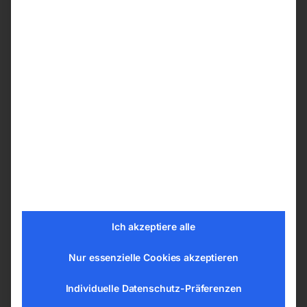
Einstellbare Luftstromregulierung für die
optimale Anpassung verschiedener
Reinigungsaufgaben
Inklusive Blasfunktion
Praktische Halterungen für das Zubehör am
Gerät – alle Aufsätze und Düsen immer
griffbereit
Technische Daten
Saugertyp nass und trocken
Luftmenge 3600 l/min
Staubklasse M
Ich akzeptiere alle
Behältervolumen 40 l
Nur essenzielle Cookies akzeptieren
Behältermaterial Kunststoff
Schlauchdurchmesser 32/38 mm
Individuelle Datenschutz-Präferenzen
Schalldruckpegel 82 dB(A)