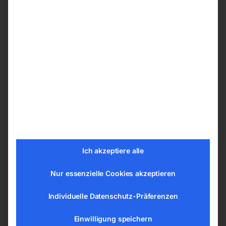
des Schlauchs während der Reinigung
Absaugmotoren mit Lärmfilter für einen
geräuscharmen Betrieb
Motoren ausgestattet mit Kupferwicklungen
und Motorschutz für hohe Lebensdauer
Ergonomisches Kopfdesign mit Kabelhaken
Technische Daten
Saugertyp nass und trocken
Luftmenge 3333 l/min
Filteroberfläche 1490 cm²
Ich akzeptiere alle
Behältervolumen 37 l
Nur essenzielle Cookies akzeptieren
Behältermaterial Kunststoff
Schlauchdurchmesser 38 mm
Individuelle Datenschutz-Präferenzen
Schalldruckpegel 72 dB(A)
Kabellänge 8,5 m
Einwilligung speichern