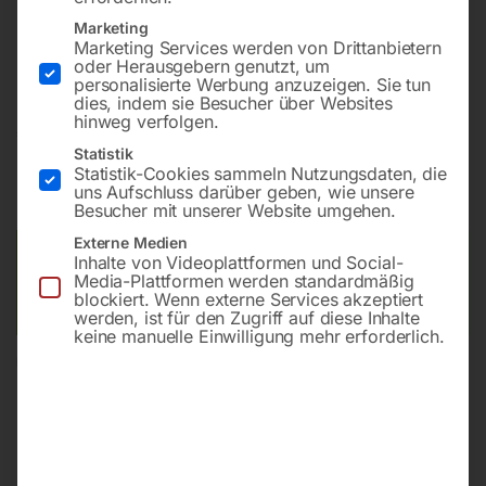
Marketing
Marketing Services werden von Drittanbietern
Zum Saugen von Flüssigkeiten und Feststoffpartikeln
oder Herausgebern genutzt, um
personalisierte Werbung anzuzeigen. Sie tun
dies, indem sie Besucher über Websites
hinweg verfolgen.
€
354,00
Statistik
Statistik-Cookies sammeln Nutzungsdaten, die
inkl. MwSt.
zzgl.
Versandkosten
uns Aufschluss darüber geben, wie unsere
Lieferzeit:
ca. 5 - 10 Werktage
Besucher mit unserer Website umgehen.
Externe Medien
Versandkosten Standard (Österreich):
€
20,00
Inhalte von Videoplattformen und Social-
Media-Plattformen werden standardmäßig
Bitte beachten Sie: Die Versandkosten gelten für Österreich.
blockiert. Wenn externe Services akzeptiert
Andere Länder können abweichen.
werden, ist für den Zugriff auf diese Inhalte
keine manuelle Einwilligung mehr erforderlich.
In den Warenkorb
Sie haben Fragen zu diesem