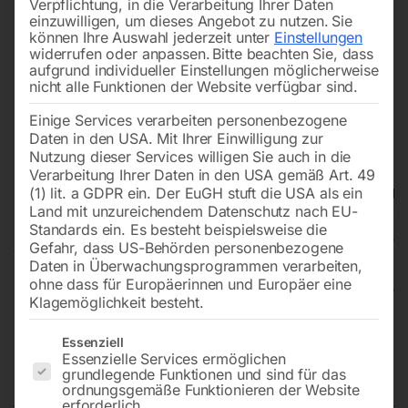
Verpflichtung, in die Verarbeitung Ihrer Daten
einzuwilligen, um dieses Angebot zu nutzen.
Sie
können Ihre Auswahl jederzeit unter
Einstellungen
widerrufen oder anpassen.
Bitte beachten Sie, dass
aufgrund individueller Einstellungen möglicherweise
nicht alle Funktionen der Website verfügbar sind.
Einige Services verarbeiten personenbezogene
Daten in den USA. Mit Ihrer Einwilligung zur
Nutzung dieser Services willigen Sie auch in die
Verarbeitung Ihrer Daten in den USA gemäß Art. 49
(1) lit. a GDPR ein. Der EuGH stuft die USA als ein
Land mit unzureichendem Datenschutz nach EU-
Standards ein. Es besteht beispielsweise die
Gefahr, dass US-Behörden personenbezogene
Daten in Überwachungsprogrammen verarbeiten,
ohne dass für Europäerinnen und Europäer eine
Klagemöglichkeit besteht.
Nass-/Trockensauger wetCAT
Es folgt eine Liste der Service-Gruppen, für die eine Einwilligun
Essenziell
Essenzielle Services ermöglichen
137 R
grundlegende Funktionen und sind für das
ordnungsgemäße Funktionieren der Website
erforderlich.