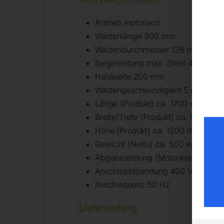
Antrieb motorisch
Walzenlänge 300 mm
Walzendurchmesser 126 mm
Biegeleistung max. Stahl 400 N/
Halsweite 200 mm
Walzengeschwindigkeit 5 m/min
Länge (Produkt) ca. 1700 mm
Breite/Tiefe (Produkt) ca. 570 mm
Höhe (Produkt) ca. 1200 mm
Gewicht (Netto) ca. 500 kg
Abgabeleistung (Motorleistung) 2,
Anschlussspannung 400 V
Netzfrequenz 50 Hz
Lieferumfang