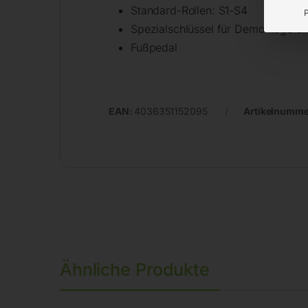
Standard-Rollen: S1-S4
Spezialschlüssel für Demontage u
Fußpedal
EAN:
4036351152095
Artikelnumme
Ähnliche Produkte