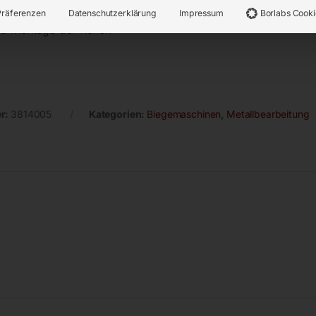
Präferenzen
Datenschutzerklärung
Impressum
Borlabs Cooki
nd Montage der Rollen
r:
3814005
Kategorien:
Biegemaschinen
,
Metallbearbeitung