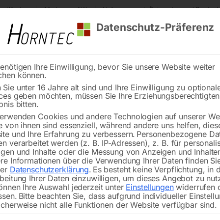
s Kärnten
Markenqualität
Lieferung nach Österreich und Deutsch
Datenschutz-Präferenz
enötigen Ihre Einwilligung, bevor Sie unsere Website weiter
chen können.
Reinigung
Schweißen
Stadtmobiliar
Stein
Sie unter 16 Jahre alt sind und Ihre Einwilligung zu optional
ces geben möchten, müssen Sie Ihre Erziehungsberechtigte
he Sickenbiegemaschine SBM 300-40 E
bnis bitten.
erwenden Cookies und andere Technologien auf unserer Web
🔍
e von ihnen sind essenziell, während andere uns helfen, dies
te und Ihre Erfahrung zu verbessern.
Personenbezogene Da
Motorische Sicken
n verarbeitet werden (z. B. IP-Adressen), z. B. für personalis
gen und Inhalte oder die Messung von Anzeigen und Inhalte
re Informationen über die Verwendung Ihrer Daten finden Sie
rer
Datenschutzerklärung
.
Es besteht keine Verpflichtung, in 
beitung Ihrer Daten einzuwilligen, um dieses Angebot zu nut
€
7.950,00
önnen Ihre Auswahl jederzeit unter
Einstellungen
widerrufen 
ssen.
Bitte beachten Sie, dass aufgrund individueller Einstell
cherweise nicht alle Funktionen der Website verfügbar sind.
inkl. MwSt.
zzgl.
Versandkosten
Lieferzeit:
ca. 5 - 10 Werktage