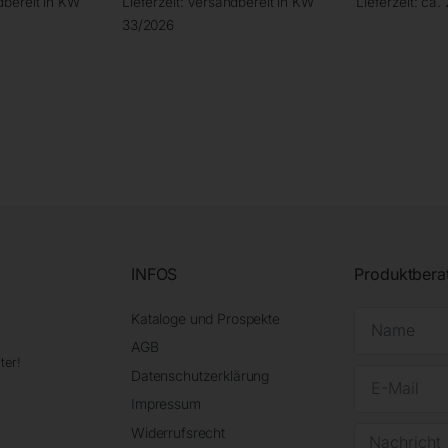
bereit in KW
Lieferzeit:
Versandbereit in KW
Lieferzeit:
ca. 
33/2026
INFOS
Produktbera
Kataloge und Prospekte
AGB
ter!
Datenschutzerklärung
Impressum
Widerrufsrecht