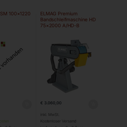
BSM 100×1220
ELMAG Premium
Bandschleifmaschine HD
75×2000 A/HD-B
€
3.060,00
inkl. MwSt.
osten
Kostenloser Versand