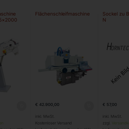
aschine
Flächenschleifmaschine
Sockel zu 
75×2000
N
€
42.900,00
€
57,00
inkl. MwSt.
inkl. MwSt.
en
Kostenloser Versand
zzgl.
Versandk