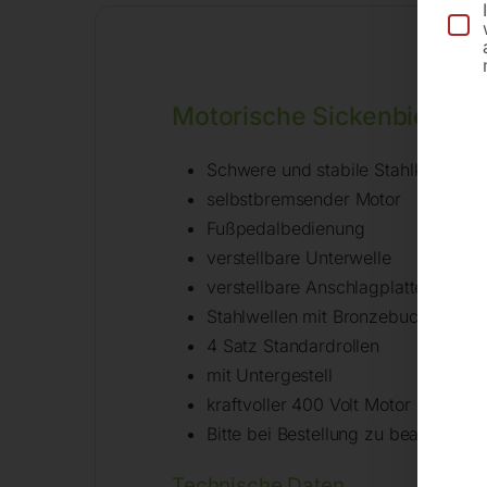
Motorische Sickenbiegem
Schwere und stabile Stahlkonstrukt
selbstbremsender Motor
Fußpedalbedienung
verstellbare Unterwelle
verstellbare Anschlagplatte
Stahlwellen mit Bronzebuchsen mon
4 Satz Standardrollen
mit Untergestell
kraftvoller 400 Volt Motor
Bitte bei Bestellung zu bearbeiten
Technische Daten