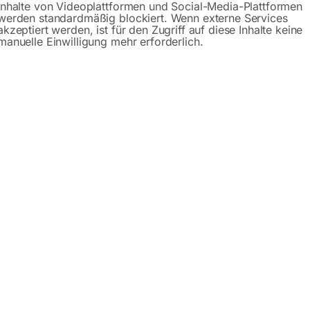
Inhalte von Videoplattformen und Social-Media-Plattformen
werden standardmäßig blockiert. Wenn externe Services
akzeptiert werden, ist für den Zugriff auf diese Inhalte keine
manuelle Einwilligung mehr erforderlich.
aschine SBM 300-40 E
ion
tiert
de Materialart angeben!