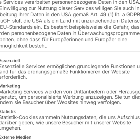
e Services verarbeiten personenbezogene Daten in den USA.
 Einwilligung zur Nutzung dieser Services willigen Sie auch in
Versandkosten Standard (Österreich):
€
beitung Ihrer Daten in den USA gemäß Art. 49 (1) lit. a GDPR
uGH stuft die USA als ein Land mit unzureichendem Datensc
Bitte beachten Sie: Die Versandkosten g
EU-Standards ein. Es besteht beispielsweise die Gefahr, da
rden personenbezogene Daten in Überwachungsprogramme
In den 
beiten, ohne dass für Europäerinnen und Europäer eine
möglichkeit besteht.
gt eine Liste der Service-Gruppen, für die eine Einwilligung erteilt w
Essenziell
Essenzielle Services ermöglichen grundlegende Funktionen 
Sie haben Frag
sind für das ordnungsgemäße Funktionieren der Website
erforderlich.
Gerne hel
Marketing
Marketing Services werden von Drittanbietern oder Herausg
Anfrageformular
genutzt, um personalisierte Werbung anzuzeigen. Sie tun die
indem sie Besucher über Websites hinweg verfolgen.
Statistik
Statistik-Cookies sammeln Nutzungsdaten, die uns Aufschlus
darüber geben, wie unsere Besucher mit unserer Website
umgehen.
schreibung
Produktsicherheit
Betriebsanlei
Externe Medien