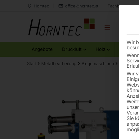
Horntec
office@horntec.at
Fachberatung au
Wir b
besu
Angebote
Druckluft
Holz
Metall
Wenn 
Servi
Start
Metallbearbeitung
Biegemaschinen
Motorisc
Erlau
Wir v
Einig
Websi
könne
Anzei
Weite
unse
Verar
Sie k
anpa
mögli