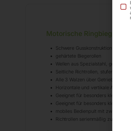
Motorische Ringbiegemas
Schwere Gusskonstruktion
gehärtete Biegerollen
Wellen aus Spezialstahl, gehärtet u
Seitliche Richtrollen, stufenlos vers
Alle 3 Walzen über Getriebe anget
Horizontale und vertikale Arbeitspo
Geeignet für besonders kleine Bi
Geeignet für besonders kleine Bie
mobiles Bedienpult mit zwei Digita
Richtrollen serienmäßig zum Biege