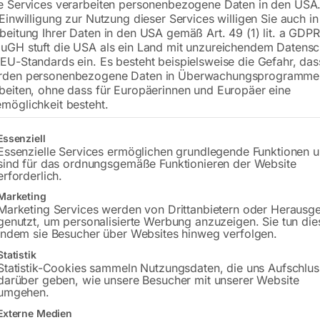
e Services verarbeiten personenbezogene Daten in den USA.
 Einwilligung zur Nutzung dieser Services willigen Sie auch in
beitung Ihrer Daten in den USA gemäß Art. 49 (1) lit. a GDPR
€
12.840,00
uGH stuft die USA als ein Land mit unzureichendem Datensc
EU-Standards ein. Es besteht beispielsweise die Gefahr, da
inkl. MwSt.
zzgl.
Versandkosten
rden personenbezogene Daten in Überwachungsprogramme
Lieferzeit:
Auf Nachfrage
beiten, ohne dass für Europäerinnen und Europäer eine
möglichkeit besteht.
Versandkosten Standard (Österreich):
€
Bitte beachten Sie: Die Versandkosten g
gt eine Liste der Service-Gruppen, für die eine Einwilligung erteilt w
Essenziell
Essenzielle Services ermöglichen grundlegende Funktionen 
sind für das ordnungsgemäße Funktionieren der Website
erforderlich.
Marketing
Marketing Services werden von Drittanbietern oder Herausg
genutzt, um personalisierte Werbung anzuzeigen. Sie tun die
indem sie Besucher über Websites hinweg verfolgen.
Statistik
Statistik-Cookies sammeln Nutzungsdaten, die uns Aufschlus
darüber geben, wie unsere Besucher mit unserer Website
umgehen.
Beschreibung
Produktsicherheit
Externe Medien