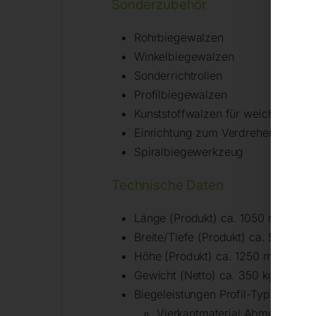
Sonderzubehör
Rohrbiegewalzen
Winkelbiegewalzen
Sonderrichtrollen
Profilbiegewalzen
Kunststoffwalzen für weiche Materi
Einrichtung zum Verdrehen von St
Spiralbiegewerkzeug
Technische Daten
Länge (Produkt) ca. 1050 mm
Breite/Tiefe (Produkt) ca. 500 mm
Höhe (Produkt) ca. 1250 mm
Gewicht (Netto) ca. 350 kg
Biegeleistungen Profil-Typ Standar
Vierkantmaterial Abmessungen