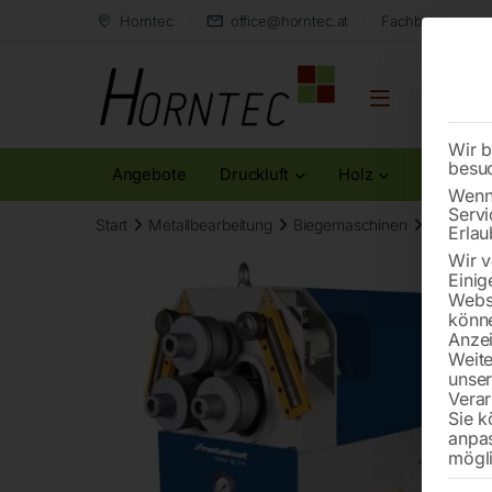
Horntec
office@horntec.at
Fachberatung au
Wir b
besu
Angebote
Druckluft
Holz
Metall
Wenn 
Servi
Start
Metallbearbeitung
Biegemaschinen
Motorisc
Erlau
Wir v
Einig
Websi
könne
Anzei
Weite
unse
Verar
Sie k
anpa
mögli