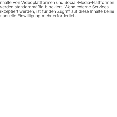
Inhalte von Videoplattformen und Social-Media-Plattformen
werden standardmäßig blockiert. Wenn externe Services
akzeptiert werden, ist für den Zugriff auf diese Inhalte keine
manuelle Einwilligung mehr erforderlich.
chine PRM 40 FH
nd geschliffen
tellbar
rieben
sition
egedurchmesser
gedurchmesser wegen orbital zustellbarer unterer Walzen
lanzeigen für die Zustellwalzen
n von Winkeleisen geeignet