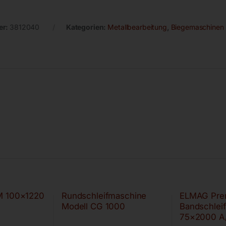
er:
3812040
Kategorien:
Metallbearbeitung
,
Biegemaschinen
M 100×1220
Rundschleifmaschine
ELMAG Pre
Modell CG 1000
Bandschlei
75×2000 A