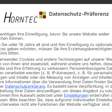
s Kärnten
Markenqualität
Lieferung nach Österreich und Deutsch
Datenschutz-Präferenz
enötigen Ihre Einwilligung, bevor Sie unsere Website weiter
chen können.
Reinigung
Schweißen
Stadtmobiliar
Stein
Sie unter 16 Jahre alt sind und Ihre Einwilligung zu optional
ces geben möchten, müssen Sie Ihre Erziehungsberechtigte
he Ringbiegemaschine PRM 40 FH
bnis bitten.
erwenden Cookies und andere Technologien auf unserer Web
🔍
e von ihnen sind essenziell, während andere uns helfen, dies
te und Ihre Erfahrung zu verbessern.
Personenbezogene Da
Motorische R
n verarbeitet werden (z. B. IP-Adressen), z. B. für personalis
gen und Inhalte oder die Messung von Anzeigen und Inhalte
re Informationen über die Verwendung Ihrer Daten finden Sie
Nicht vorrätig
Verfügbarkeit:
rer
Datenschutzerklärung
.
Es besteht keine Verpflichtung, in 
beitung Ihrer Daten einzuwilligen, um dieses Angebot zu nut
önnen Ihre Auswahl jederzeit unter
Einstellungen
widerrufen 
ssen.
Bitte beachten Sie, dass aufgrund individueller Einstell
cherweise nicht alle Funktionen der Website verfügbar sind.
Horizontal und vertikal einsetzbar fü