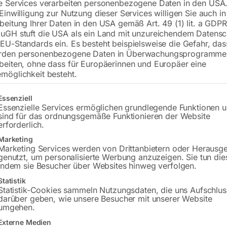
e Services verarbeiten personenbezogene Daten in den USA.
 Einwilligung zur Nutzung dieser Services willigen Sie auch in
beitung Ihrer Daten in den USA gemäß Art. 49 (1) lit. a GDPR
€
168,00
uGH stuft die USA als ein Land mit unzureichendem Datensc
EU-Standards ein. Es besteht beispielsweise die Gefahr, da
inkl. MwSt.
zzgl.
Versandkosten
rden personenbezogene Daten in Überwachungsprogramme
Lieferzeit:
Versandbereit in KW 40/2026
beiten, ohne dass für Europäerinnen und Europäer eine
möglichkeit besteht.
Versandkosten Standard (Österreich):
€
gt eine Liste der Service-Gruppen, für die eine Einwilligung erteilt w
Bitte beachten Sie: Die Versandkosten g
Essenziell
Essenzielle Services ermöglichen grundlegende Funktionen 
sind für das ordnungsgemäße Funktionieren der Website
erforderlich.
Marketing
Marketing Services werden von Drittanbietern oder Herausg
s
Beschreibung
Produktsicherheit
Betr
genutzt, um personalisierte Werbung anzuzeigen. Sie tun die
indem sie Besucher über Websites hinweg verfolgen.
Statistik
Statistik-Cookies sammeln Nutzungsdaten, die uns Aufschlus
darüber geben, wie unsere Besucher mit unserer Website
umgehen.
Externe Medien