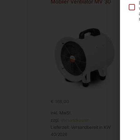
Mobiler Ventilator MV 30
Luf
Ø 
€
168,00
€
8
inkl. MwSt.
inkl
zzgl.
Versandkosten
zzg
Lieferzeit:
Versandbereit in KW
Lief
40/2026