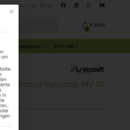
land
+43 4232 / 875 22
Mit diesem Button wird der Dialog geschlossen. Seine Funktionalität ist id
€
0,00
0
Stromaggregate
Werkstatt
en
n um
site.
e
ten
Mobiler Ventilator MV 30
ierte
n.
 in
die
zen.
oder
ungen