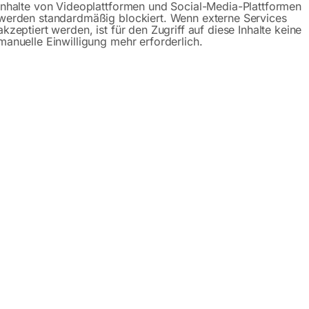
ttransportschlauch LTS
Inhalte von Videoplattformen und Social-Media-Plattformen
werden standardmäßig blockiert. Wenn externe Services
300 mm – 10 m
akzeptiert werden, ist für den Zugriff auf diese Inhalte keine
manuelle Einwilligung mehr erforderlich.
4,00
. MwSt.
l.
Versandkosten
erzeit:
ca. 5 - 10 Werktage