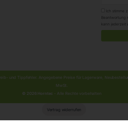
Ich stimme 
Beantwortung 
kann jederzeit 
reib- und Tippfehler. Angegebene Preise für Lagerware, Neubestellun
MwSt.
© 2026 Horntec
- Alle Rechte vorbehalten
Vertrag widerrufen