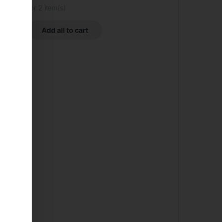
for
2
item(s)
Add all to cart