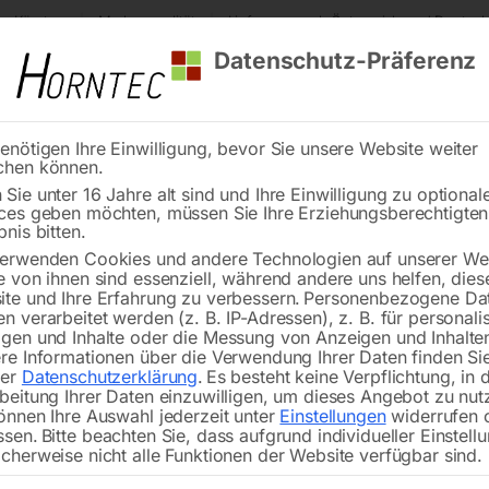
s Kärnten
Markenqualität
Lieferung nach Österreich und Deutsch
Datenschutz-Präferenz
enötigen Ihre Einwilligung, bevor Sie unsere Website weiter
chen können.
Reinigung
Schweißen
Stadtmobiliar
Stein
Sie unter 16 Jahre alt sind und Ihre Einwilligung zu optional
ces geben möchten, müssen Sie Ihre Erziehungsberechtigte
er
Mobiler Ventilator MV 30
bnis bitten.
erwenden Cookies und andere Technologien auf unserer Web
🔍
e von ihnen sind essenziell, während andere uns helfen, dies
te und Ihre Erfahrung zu verbessern.
Personenbezogene Da
n verarbeitet werden (z. B. IP-Adressen), z. B. für personalis
gen und Inhalte oder die Messung von Anzeigen und Inhalte
re Informationen über die Verwendung Ihrer Daten finden Sie
Nicht vorrätig
rer
Datenschutzerklärung
.
Es besteht keine Verpflichtung, in 
Verfügbarkeit:
beitung Ihrer Daten einzuwilligen, um dieses Angebot zu nut
önnen Ihre Auswahl jederzeit unter
Einstellungen
widerrufen 
ssen.
Bitte beachten Sie, dass aufgrund individueller Einstell
cherweise nicht alle Funktionen der Website verfügbar sind.
Für den universellen Einsatz