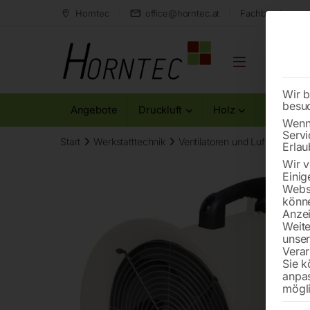
Horntec
office@horntec.at
Fachberatung au
Wir b
besu
Angebote
Druckluft
Holz
Metall
Wenn 
Servi
Start
Werkstatttechnik
Ventilatoren und Luftentfeucht
Erlau
Wir v
Einig
Websi
könne
Anzei
Weite
unse
Verar
Sie k
anpa
mögli