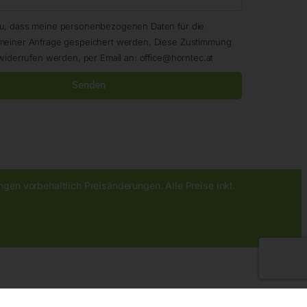
zu, dass meine personenbezogenen Daten für die
meiner Anfrage gespeichert werden. Diese Zustimmung
widerrufen werden, per Email an: office@horntec.at
Senden
gen vorbehaltlich Preisänderungen. Alle Preise inkl.