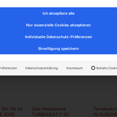
€
168,00
Ich akzeptiere alle
€
84,00
0 m
-
Nur essenzielle Cookies akzeptieren
Individuelle Datenschutz-Präferenzen
Einwilligung speichern
Präferenzen
Datenschutzerklärung
Impressum
Borlabs Cooki
(Nr. 16) für
Gas-Heizkanone
Temperaturf
E 3000
TURBOHEAT P 50
für EUROH