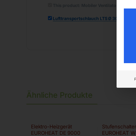
This product:
Mobiler Ventilator MV 30
-
Lufttransportschlauch LTS Ø 300 mm – 1
Ähnliche Produkte
Elektro-Heizgerät
Stufenschalter 
EUROHEAT DE 9000
EUROHEAT W