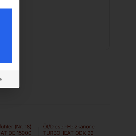
e
ühler (Nr. 18)
Öl/Diesel-Heizkanone
EAT DE 15000
TURBOHEAT ODK 22