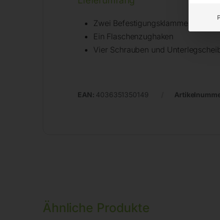
Lieferumfang
Zwei Befestigungsklammern
Ein Flaschenzughaken
Vier Schrauben und Unterlegschei
EAN:
4036351350149
Artikelnumm
Ähnliche Produkte