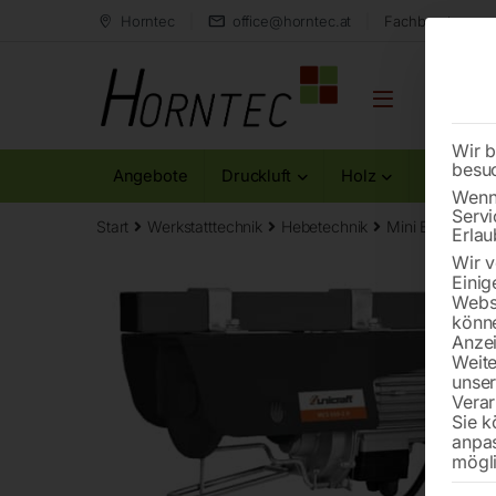
Horntec
office@horntec.at
Fachberatung au
Wir b
besu
Angebote
Druckluft
Holz
Metall
Wenn 
Servi
Start
Werkstatttechnik
Hebetechnik
Mini Elektro-S
Erlau
Wir v
Einig
Websi
könne
Anzei
Weite
unse
Verar
Sie k
anpa
mögli