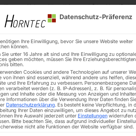
s Kärnten
Markenqualität
Lieferung nach Österreich und Deutsch
Datenschutz-Präferenz
enötigen Ihre Einwilligung, bevor Sie unsere Website weiter
chen können.
Reinigung
Schweißen
Stadtmobiliar
Stein
Sie unter 16 Jahre alt sind und Ihre Einwilligung zu optional
ces geben möchten, müssen Sie Ihre Erziehungsberechtigte
eilzüge MES 600-2 H
bnis bitten.
erwenden Cookies und andere Technologien auf unserer Web
🔍
e von ihnen sind essenziell, während andere uns helfen, dies
te und Ihre Erfahrung zu verbessern.
Personenbezogene Da
Mini 
n verarbeitet werden (z. B. IP-Adressen), z. B. für personalis
gen und Inhalte oder die Messung von Anzeigen und Inhalte
re Informationen über die Verwendung Ihrer Daten finden Sie
rer
Datenschutzerklärung
.
Es besteht keine Verpflichtung, in 
beitung Ihrer Daten einzuwilligen, um dieses Angebot zu nut
önnen Ihre Auswahl jederzeit unter
Einstellungen
widerrufen 
für maximale Kraft und Mobilität
ssen.
Bitte beachten Sie, dass aufgrund individueller Einstell
cherweise nicht alle Funktionen der Website verfügbar sind.