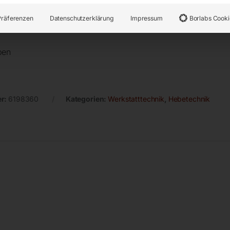
Präferenzen
Datenschutzerklärung
Impressum
Borlabs Cooki
ben
er:
6198360
Kategorien:
Werkstatttechnik
,
Hebetechnik