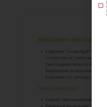
Mini Elektro-Seilzüge ME
Integrierter Transportgriff für den 
Umlenkrolle mit Lasthacken
Zwei Doppelschellen für die einfa
Bedieneinheit schutzisoliert nach I
Endschalter für sofortiges Abschal
Technische Details
Hubkraft ohne Umlenkrolle 300 kg
Kabellänge Steuereinheit 1,5 m