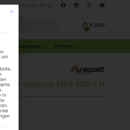
land
+43 4232 / 875 22
Mit diesem Button wird der Dialog geschlossen. Seine Funktionalität ist id
€
0,00
0
Stromaggregate
Werkstatt
en
n um
site.
e
ten
Elektro-Seilzüge MES 600-2 H
ierte
n.
 in
die
zen.
oder
ungen