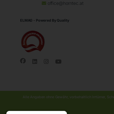
office@horntec.at
ELMAG - Powered By Quality
Alle Angaben ohne Gewähr, vorbehaltlich Irrtümer, Sch