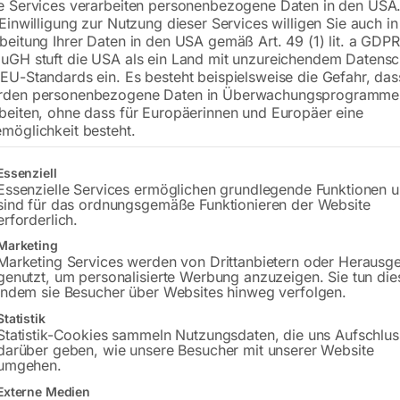
e Services verarbeiten personenbezogene Daten in den USA.
€
192,00
 Einwilligung zur Nutzung dieser Services willigen Sie auch in
beitung Ihrer Daten in den USA gemäß Art. 49 (1) lit. a GDPR
inkl. MwSt.
zzgl.
Versandkosten
uGH stuft die USA als ein Land mit unzureichendem Datensc
Lieferzeit:
ca. 5 - 10 Werktage
EU-Standards ein. Es besteht beispielsweise die Gefahr, da
rden personenbezogene Daten in Überwachungsprogramme
Versandkosten Standard (Österreich):
€
beiten, ohne dass für Europäerinnen und Europäer eine
möglichkeit besteht.
Bitte beachten Sie: Die Versandkosten g
gt eine Liste der Service-Gruppen, für die eine Einwilligung erteilt w
Essenziell
In den 
Essenzielle Services ermöglichen grundlegende Funktionen 
sind für das ordnungsgemäße Funktionieren der Website
erforderlich.
Marketing
Sie haben Frag
Marketing Services werden von Drittanbietern oder Herausg
genutzt, um personalisierte Werbung anzuzeigen. Sie tun die
indem sie Besucher über Websites hinweg verfolgen.
Gerne hel
Statistik
Statistik-Cookies sammeln Nutzungsdaten, die uns Aufschlus
Anfrageformular
darüber geben, wie unsere Besucher mit unserer Website
umgehen.
Externe Medien