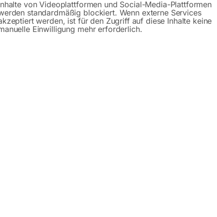
Inhalte von Videoplattformen und Social-Media-Plattformen
werden standardmäßig blockiert. Wenn externe Services
Beschreibung
Produktsicherheit
akzeptiert werden, ist für den Zugriff auf diese Inhalte keine
manuelle Einwilligung mehr erforderlich.
S 600-2 H
mobilen Einsatz
che Montage
P 54
ten in der oberen und unteren Endlage