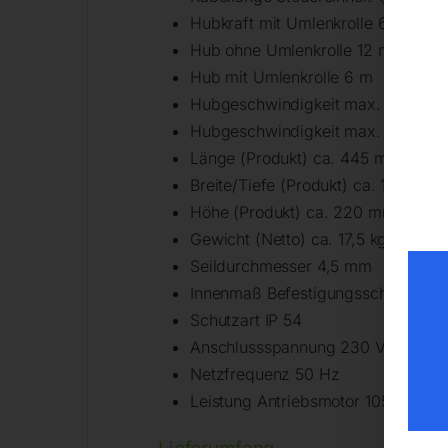
Hubkraft mit Umlenkrolle 600 kg
Hub ohne Umlenkrolle 12 m
Hub mit Umlenkrolle 6 m
Hubgeschwindigkeit max. ohne Um
Hubgeschwindigkeit max. mit Umle
Länge (Produkt) ca. 445 mm
Breite/Tiefe (Produkt) ca. 154 mm
Höhe (Produkt) ca. 220 mm
Gewicht (Netto) ca. 17,5 kg
Seildurchmesser 4,5 mm
Innenmaß Befestigungsschellen 4
Schutzart IP 54
Anschlussspannung 230 V
Netzfrequenz 50 Hz
Leistung Antriebsmotor 1050 W