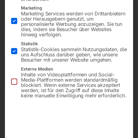
1 Stk. HM Sägeblatt Evolution PRO 90 Zähne
Marketing
Marketing Services werden von Drittanbietern
oder Herausgebern genutzt, um
personalisierte Werbung anzuzeigen. Sie tun
dies, indem sie Besucher über Websites
€
690,00
€
828,00
hinweg verfolgen.
inkl. MwSt.
zzgl.
Versandkosten
Statistik
Statistik-Cookies sammeln Nutzungsdaten, die
Lieferzeit:
ca. 2 - 3 Tage
uns Aufschluss darüber geben, wie unsere
Besucher mit unserer Website umgehen.
Versandkosten Standard (Österreich):
€
40,00
Externe Medien
Bitte beachten Sie: Die Versandkosten gelten für Österreich.
Inhalte von Videoplattformen und Social-
Media-Plattformen werden standardmäßig
Andere Länder können abweichen.
blockiert. Wenn externe Services akzeptiert
werden, ist für den Zugriff auf diese Inhalte
keine manuelle Einwilligung mehr erforderlich.
In den Warenkorb
Sie haben Fragen zu diesem
Artikel?