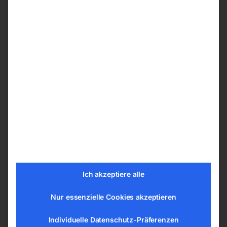
Sägeblattabdeckung, selbstschließender
Sägeblattschutz, Sicherheitsverriegelung
CE-konform
Evolution PRO HM Sägeblatt für geringe
Lautstärkenentwicklung und optimale
Schnittergebnisse
Serienausstattung
TKS 355 Metallkreissägemaschine
Evolution PRO HM Sägeblatt 90GZ für
geringe Lautstärkeentwicklung/optimale
Schnittergebnisse
Ich akzeptiere alle
Werkzeug/Betriebsanleitung/CE
Schutzbrille
Nur essenzielle Cookies akzeptieren
Sonderzubehör
Individuelle Datenschutz-Präferenzen