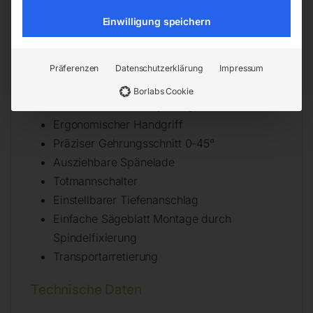
Maschinenständer
Einwilligung speichern
Materialständer
Präferenzen
Datenschutzerklärung
Impressum
Details
Borlabs Cookie
Praktisches Schnellspannsystem
Ergonomischer Handgriff
Präziser Gehrungsschnitt 0-45°
Ausziehbare Spänelade
Totmannschalter
Einstellbarer Tiefenanschlag
Einfache Sägeblatt Montage durch
Spindelfixierung
Transportarretierung
Technische Daten