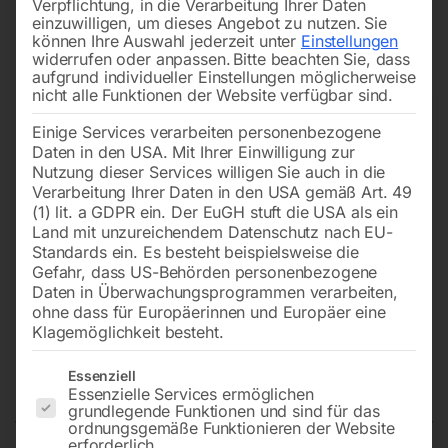
Verpflichtung, in die Verarbeitung Ihrer Daten
einzuwilligen, um dieses Angebot zu nutzen.
Sie
können Ihre Auswahl jederzeit unter
Einstellungen
widerrufen oder anpassen.
Bitte beachten Sie, dass
aufgrund individueller Einstellungen möglicherweise
nicht alle Funktionen der Website verfügbar sind.
Einige Services verarbeiten personenbezogene
Daten in den USA. Mit Ihrer Einwilligung zur
Nutzung dieser Services willigen Sie auch in die
Verarbeitung Ihrer Daten in den USA gemäß Art. 49
(1) lit. a GDPR ein. Der EuGH stuft die USA als ein
Land mit unzureichendem Datenschutz nach EU-
Standards ein. Es besteht beispielsweise die
Gefahr, dass US-Behörden personenbezogene
Daten in Überwachungsprogrammen verarbeiten,
ohne dass für Europäerinnen und Europäer eine
Klagemöglichkeit besteht.
Metallkreissägemaschine TKS
Es folgt eine Liste der Service-Gruppen, für die eine Einwilligun
355 Set inkl.
Essenziell
Essenzielle Services ermöglichen
grundlegende Funktionen und sind für das
ordnungsgemäße Funktionieren der Website
erforderlich.