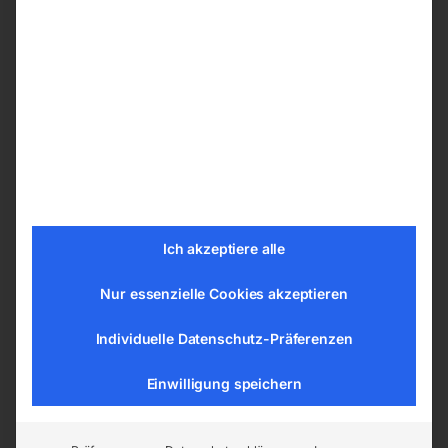
Gerätebau
Schlossereien
Schmieden
Rohrleitungsbau
Kesselbau
Behälterbau
Installateure
Spenglereien
Kfz-Werkstätten
Karosseriebau
Ich akzeptiere alle
Baugewerbe
Nur essenzielle Cookies akzeptieren
Landwirtschaft
Berufsschulen
Individuelle Datenschutz-Präferenzen
Lehrwerkstätten
Heimwerkstätten
Einwilligung speichern
SUPER-SET-AKTION