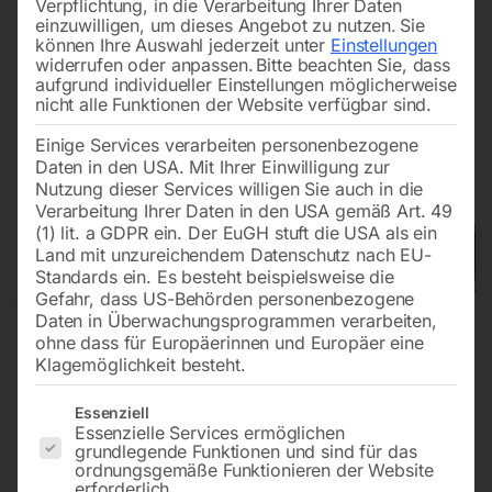
Verpflichtung, in die Verarbeitung Ihrer Daten
einzuwilligen, um dieses Angebot zu nutzen.
Sie
können Ihre Auswahl jederzeit unter
Einstellungen
widerrufen oder anpassen.
Bitte beachten Sie, dass
aufgrund individueller Einstellungen möglicherweise
nicht alle Funktionen der Website verfügbar sind.
Einige Services verarbeiten personenbezogene
Daten in den USA. Mit Ihrer Einwilligung zur
Nutzung dieser Services willigen Sie auch in die
Verarbeitung Ihrer Daten in den USA gemäß Art. 49
(1) lit. a GDPR ein. Der EuGH stuft die USA als ein
Land mit unzureichendem Datenschutz nach EU-
Standards ein. Es besteht beispielsweise die
Gefahr, dass US-Behörden personenbezogene
Daten in Überwachungsprogrammen verarbeiten,
ohne dass für Europäerinnen und Europäer eine
Klagemöglichkeit besteht.
Es folgt eine Liste der Service-Gruppen, für die eine Einwilligun
Essenziell
Essenzielle Services ermöglichen
grundlegende Funktionen und sind für das
ordnungsgemäße Funktionieren der Website
Metall-Kreissägemaschine MKS
erforderlich.