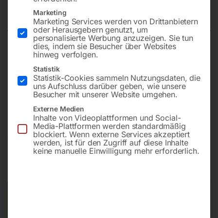
250 RLSS-N-Set-Aktion
Marketing
Marketing Services werden von Drittanbietern
oder Herausgebern genutzt, um
personalisierte Werbung anzuzeigen. Sie tun
dies, indem sie Besucher über Websites
1 Stk. Metall-Kreissägemaschine
hinweg verfolgen.
Stahlblech-Sockel f. MKS 250
Statistik
Materialständer für MKS
Statistik-Cookies sammeln Nutzungsdaten, die
uns Aufschluss darüber geben, wie unsere
Sägeblatt HSS/DMo5
Besucher mit unserer Website umgehen.
Kühlmittelkonzentrat 5 l milchig
Externe Medien
Inhalte von Videoplattformen und Social-
Media-Plattformen werden standardmäßig
blockiert. Wenn externe Services akzeptiert
€
2.820,00
werden, ist für den Zugriff auf diese Inhalte
keine manuelle Einwilligung mehr erforderlich.
inkl. MwSt.
Kostenloser Versand
Lieferzeit:
ca. 2 - 3 Tage
Versandkosten Standard (Österreich):
€
0,00
Bitte beachten Sie: Die Versandkosten gelten für Österreich.
Andere Länder können abweichen.