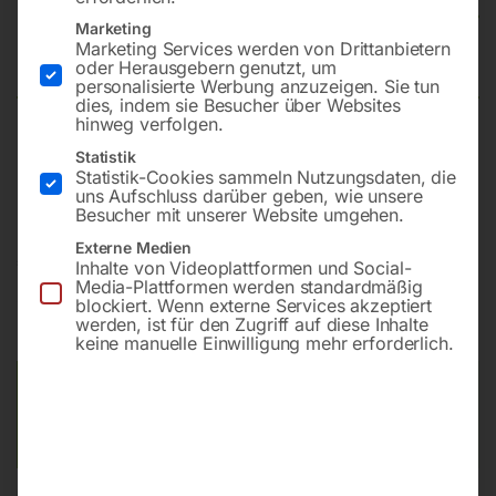
MSM MAXI 7,5 DF – 270/10bar –
Marketing
AD 2000
Marketing Services werden von Drittanbietern
oder Herausgebern genutzt, um
personalisierte Werbung anzuzeigen. Sie tun
dies, indem sie Besucher über Websites
hinweg verfolgen.
mit Trockner, Vor- und Feinfilterung Steuerung ES 4000
Statistik
Statistik-Cookies sammeln Nutzungsdaten, die
Basic
uns Aufschluss darüber geben, wie unsere
Besucher mit unserer Website umgehen.
Externe Medien
€
7.680,00
Inhalte von Videoplattformen und Social-
Media-Plattformen werden standardmäßig
blockiert. Wenn externe Services akzeptiert
inkl. MwSt.
Kostenloser Versand
werden, ist für den Zugriff auf diese Inhalte
Lieferzeit:
ca. 2 - 3 Tage
keine manuelle Einwilligung mehr erforderlich.
Versandkosten Standard (Österreich):
€
0,00
Bitte beachten Sie: Die Versandkosten gelten für Österreich.
Andere Länder können abweichen.