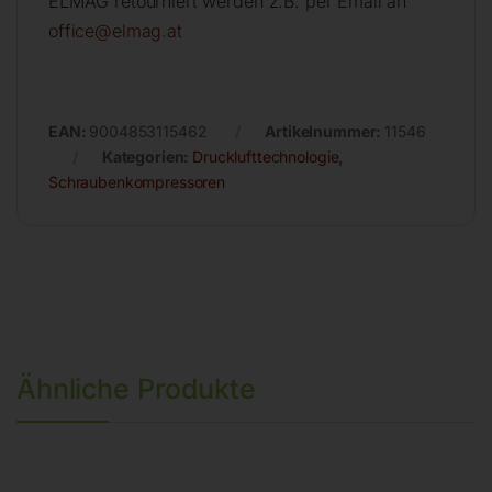
ELMAG retourniert werden z.B. per Email an
office@elmag.at
EAN:
9004853115462
Artikelnummer:
11546
Kategorien:
Drucklufttechnologie
,
Schraubenkompressoren
Ähnliche Produkte