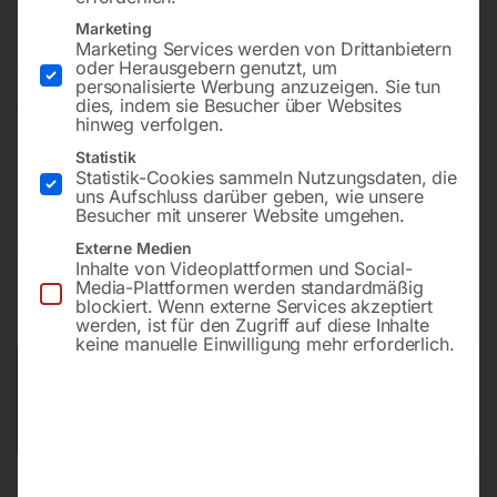
MSM 22D-500
Marketing
Marketing Services werden von Drittanbietern
oder Herausgebern genutzt, um
Nicht vorrätig
Verfügbarkeit:
personalisierte Werbung anzuzeigen. Sie tun
dies, indem sie Besucher über Websites
hinweg verfolgen.
Statistik
22 kW/10 bar, Kältetrockner, 500 l AD2000
Statistik-Cookies sammeln Nutzungsdaten, die
uns Aufschluss darüber geben, wie unsere
Besucher mit unserer Website umgehen.
€
14.250,00
Externe Medien
Inhalte von Videoplattformen und Social-
Media-Plattformen werden standardmäßig
inkl. MwSt.
Kostenloser Versand
blockiert. Wenn externe Services akzeptiert
Lieferzeit:
Auf Nachfrage
werden, ist für den Zugriff auf diese Inhalte
keine manuelle Einwilligung mehr erforderlich.
Versandkosten Standard (Österreich):
€
0,00
Bitte beachten Sie: Die Versandkosten gelten für Österreich.
Andere Länder können abweichen.