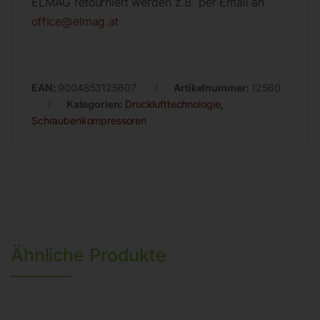
ELMAG retourniert werden z.B. per Email an
office@elmag.at
EAN:
9004853125607
Artikelnummer:
12560
Kategorien:
Drucklufttechnologie
,
Schraubenkompressoren
Ähnliche Produkte