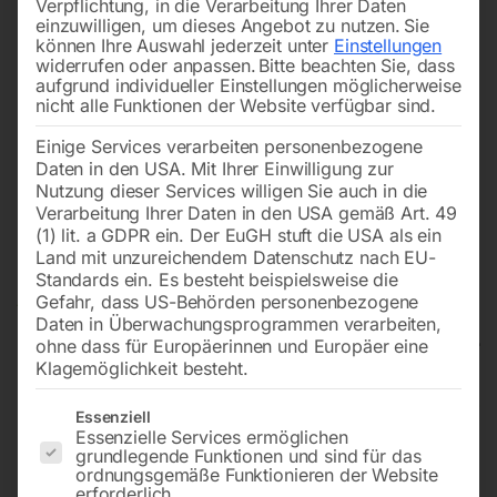
Verpflichtung, in die Verarbeitung Ihrer Daten
einzuwilligen, um dieses Angebot zu nutzen.
Sie
können Ihre Auswahl jederzeit unter
Einstellungen
widerrufen oder anpassen.
Bitte beachten Sie, dass
aufgrund individueller Einstellungen möglicherweise
nicht alle Funktionen der Website verfügbar sind.
Einige Services verarbeiten personenbezogene
Daten in den USA. Mit Ihrer Einwilligung zur
Nutzung dieser Services willigen Sie auch in die
Verarbeitung Ihrer Daten in den USA gemäß Art. 49
(1) lit. a GDPR ein. Der EuGH stuft die USA als ein
Land mit unzureichendem Datenschutz nach EU-
Standards ein. Es besteht beispielsweise die
Gefahr, dass US-Behörden personenbezogene
Daten in Überwachungsprogrammen verarbeiten,
ohne dass für Europäerinnen und Europäer eine
Klagemöglichkeit besteht.
Manuelle
Es folgt eine Liste der Service-Gruppen, für die eine Einwilligun
Essenziell
Schwenkbiegemaschine FSBM
Essenzielle Services ermöglichen
grundlegende Funktionen und sind für das
1020-20 S2
ordnungsgemäße Funktionieren der Website
erforderlich.