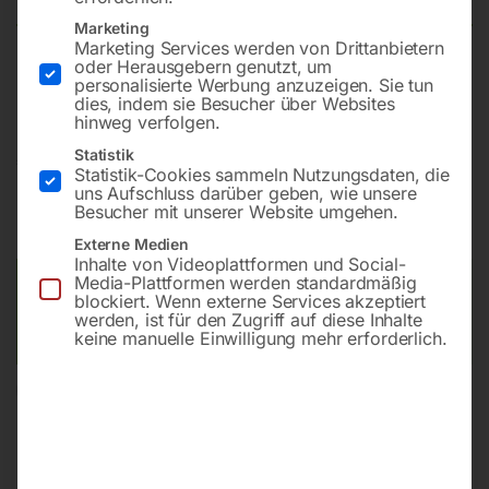
Marketing
Marketing Services werden von Drittanbietern
oder Herausgebern genutzt, um
Mit Werkstückklemmung mittels Fußpedal
personalisierte Werbung anzuzeigen. Sie tun
dies, indem sie Besucher über Websites
hinweg verfolgen.
Statistik
€
1.896,00
Statistik-Cookies sammeln Nutzungsdaten, die
uns Aufschluss darüber geben, wie unsere
inkl. MwSt.
zzgl.
Versandkosten
Besucher mit unserer Website umgehen.
Lieferzeit:
Versandbereit in KW 31/2026
Externe Medien
Inhalte von Videoplattformen und Social-
Media-Plattformen werden standardmäßig
Versandkosten Standard (Österreich):
€
40,00
blockiert. Wenn externe Services akzeptiert
Bitte beachten Sie: Die Versandkosten gelten für Österreich.
werden, ist für den Zugriff auf diese Inhalte
keine manuelle Einwilligung mehr erforderlich.
Andere Länder können abweichen.
In den Warenkorb