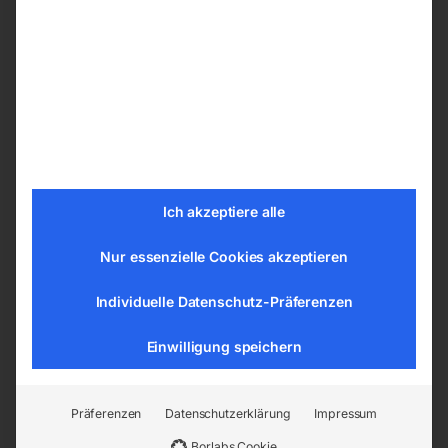
Technische Daten
Sägeblattdrehzahl(en) 40/80 min¯¹
Sägeblattdurchmesser 250 mm
Gehrungswinkel -45 – +45°
Länge (Produkt) ca. 800 mm
Breite/Tiefe (Produkt) ca. 830 mm
Höhe (Produkt) ca. 755 mm
Ich akzeptiere alle
Gewicht (Netto) ca. 83 kg
Leistung Antriebsmotor 0,95 / 1,32 kW
Nur essenzielle Cookies akzeptieren
Anschlussspannung 400 V
Netzfrequenz 50 Hz
Individuelle Datenschutz-Präferenzen
Schnittkapazität 0° (rund) Vollmaterial 40
Einwilligung speichern
mm
Schnittkapazität 0° (rund) Rohr 70 mm
Schnittkapazität 0° (quadrat) Rohr 70 x 70
Präferenzen
Datenschutzerklärung
Impressum
mm
Borlabs Cookie