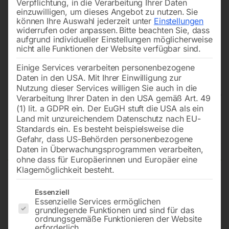
Verpflichtung, in die Verarbeitung Ihrer Daten
einzuwilligen, um dieses Angebot zu nutzen.
Sie
können Ihre Auswahl jederzeit unter
Einstellungen
widerrufen oder anpassen.
Bitte beachten Sie, dass
aufgrund individueller Einstellungen möglicherweise
nicht alle Funktionen der Website verfügbar sind.
Einige Services verarbeiten personenbezogene
Daten in den USA. Mit Ihrer Einwilligung zur
Nutzung dieser Services willigen Sie auch in die
Verarbeitung Ihrer Daten in den USA gemäß Art. 49
(1) lit. a GDPR ein. Der EuGH stuft die USA als ein
Land mit unzureichendem Datenschutz nach EU-
Manuelle Metallkreissäge MKS
Standards ein. Es besteht beispielsweise die
255 N – 400V – Aktions-Set
Gefahr, dass US-Behörden personenbezogene
Daten in Überwachungsprogrammen verarbeiten,
ohne dass für Europäerinnen und Europäer eine
Klagemöglichkeit besteht.
Eine und zwei Geschwindigkeiten sowie
Es folgt eine Liste der Service-Gruppen, für die eine Einwilligun
Essenziell
gehrungsschwenkbarer Sägekopf und Schraubstock
Essenzielle Services ermöglichen
grundlegende Funktionen und sind für das
ordnungsgemäße Funktionieren der Website
erforderlich.