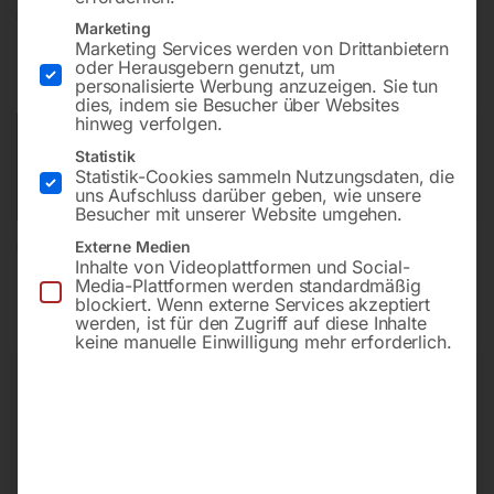
€
2.250,00
Marketing
Marketing Services werden von Drittanbietern
inkl. MwSt.
zzgl.
Versandkosten
oder Herausgebern genutzt, um
personalisierte Werbung anzuzeigen. Sie tun
Lieferzeit:
ca. 5 - 10 Werktage
dies, indem sie Besucher über Websites
hinweg verfolgen.
Versandkosten Standard (Österreich):
€
40,00
Statistik
Bitte beachten Sie: Die Versandkosten gelten für Österreich.
Statistik-Cookies sammeln Nutzungsdaten, die
Andere Länder können abweichen.
uns Aufschluss darüber geben, wie unsere
Besucher mit unserer Website umgehen.
Externe Medien
In den Warenkorb
Inhalte von Videoplattformen und Social-
Media-Plattformen werden standardmäßig
blockiert. Wenn externe Services akzeptiert
werden, ist für den Zugriff auf diese Inhalte
keine manuelle Einwilligung mehr erforderlich.
Sie haben Fragen zu diesem
Artikel?
Gerne helfen wir Ihnen weiter.
Anfrageformular