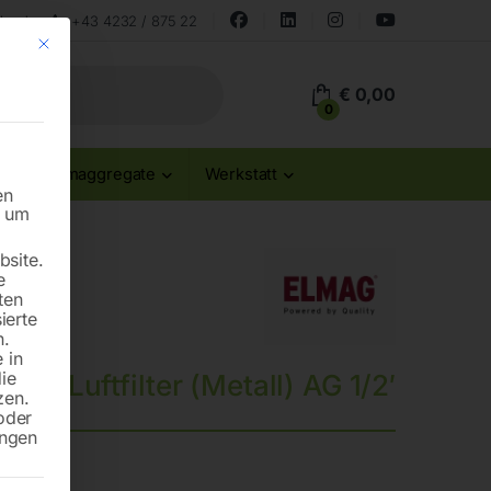
land
+43 4232 / 875 22
Mit diesem Button wird der Dialog geschlossen. Seine Funktionalität ist id
€
0,00
0
Stromaggregate
Werkstatt
en
n um
site.
e
ten
ierte
n.
 in
die
Luftfilter (Metall) AG 1/2′
zen.
oder
ungen