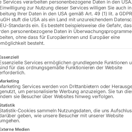
e Services verarbeiten personenbezogene Daten in den USA.
 Einwilligung zur Nutzung dieser Services willigen Sie auch in
beitung Ihrer Daten in den USA gemäß Art. 49 (1) lit. a GDPR
uGH stuft die USA als ein Land mit unzureichendem Datensc
€
21,00
EU-Standards ein. Es besteht beispielsweise die Gefahr, da
rden personenbezogene Daten in Überwachungsprogramme
inkl. MwSt.
zzgl.
Versandkosten
beiten, ohne dass für Europäerinnen und Europäer eine
Lieferzeit:
ca. 2 - 3 Tage
möglichkeit besteht.
Versandkosten Standard (Österreich):
€
gt eine Liste der Service-Gruppen, für die eine Einwilligung erteilt w
Essenziell
Bitte beachten Sie: Die Versandkosten g
Essenzielle Services ermöglichen grundlegende Funktionen 
sind für das ordnungsgemäße Funktionieren der Website
erforderlich.
In den 
Marketing
Marketing Services werden von Drittanbietern oder Herausg
genutzt, um personalisierte Werbung anzuzeigen. Sie tun die
indem sie Besucher über Websites hinweg verfolgen.
Sie haben Frag
Statistik
Statistik-Cookies sammeln Nutzungsdaten, die uns Aufschlus
darüber geben, wie unsere Besucher mit unserer Website
Gerne hel
umgehen.
Externe Medien
Anfrageformular