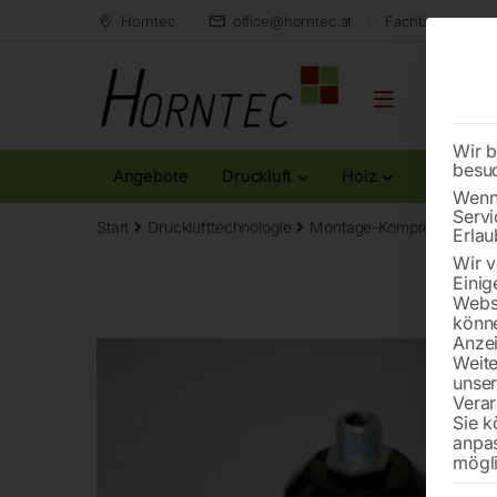
Horntec
office@horntec.at
Fachberatung au
Wir b
besu
Angebote
Druckluft
Holz
Metall
Wenn 
Servi
Start
Drucklufttechnologie
Montage-Kompressoren
Erlau
Wir v
Einig
Websi
könne
Anzei
Weite
unse
Verar
Sie k
anpa
mögli