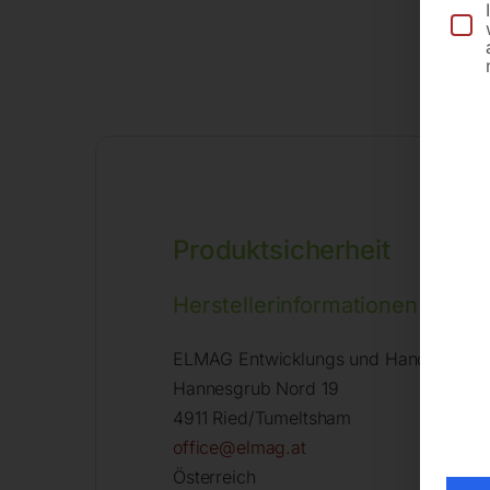
Produktsicherheit
Herstellerinformationen
ELMAG Entwicklungs und Handels Gm
Hannesgrub Nord 19
4911 Ried/Tumeltsham
office@elmag.at
Österreich