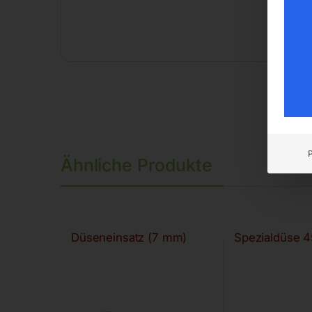
Ähnliche Produkte
Düseneinsatz (7 mm)
Spezialdüse 4