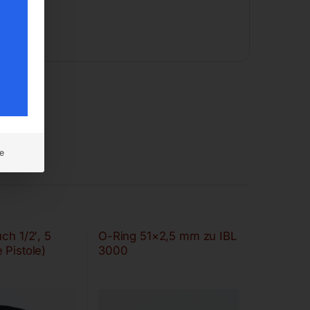
e
ch 1/2′, 5
O-Ring 51×2,5 mm zu IBL
 Pistole)
3000