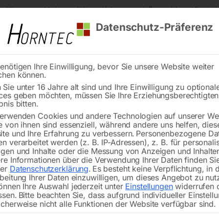
s Kärnten
Markenqualität
Lieferung nach Österreich und Deutsch
Datenschutz-Präferenz
enötigen Ihre Einwilligung, bevor Sie unsere Website weiter
chen können.
Reinigung
Schweißen
Stadtmobiliar
Stein
Sie unter 16 Jahre alt sind und Ihre Einwilligung zu optional
ces geben möchten, müssen Sie Ihre Erziehungsberechtigte
Luftfilter (Metall) AG 1/2′
bnis bitten.
erwenden Cookies und andere Technologien auf unserer Web
🔍
e von ihnen sind essenziell, während andere uns helfen, dies
te und Ihre Erfahrung zu verbessern.
Personenbezogene Da
n verarbeitet werden (z. B. IP-Adressen), z. B. für personalis
gen und Inhalte oder die Messung von Anzeigen und Inhalte
re Informationen über die Verwendung Ihrer Daten finden Sie
rer
Datenschutzerklärung
.
Es besteht keine Verpflichtung, in 
beitung Ihrer Daten einzuwilligen, um dieses Angebot zu nut
önnen Ihre Auswahl jederzeit unter
Einstellungen
widerrufen 
ssen.
Bitte beachten Sie, dass aufgrund individueller Einstell
cherweise nicht alle Funktionen der Website verfügbar sind.
für Kompressor TIGER 340