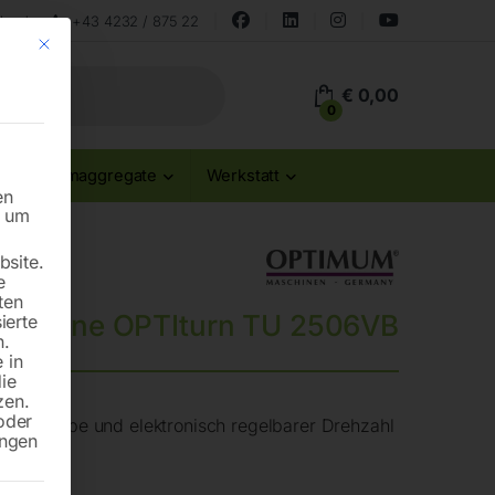
land
+43 4232 / 875 22
Mit diesem Button wird der Dialog geschlossen. Seine Funktionalität ist id
€
0,00
0
Stromaggregate
Werkstatt
en
n um
site.
e
ten
maschine OPTIturn TU 2506VB
ierte
n.
 in
die
zen.
oder
ubgetriebe und elektronisch regelbarer Drehzahl
ungen