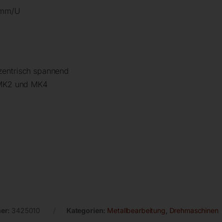
4 mm/U
zentrisch spannend
n MK2 und MK4
er:
3425010
Kategorien:
Metallbearbeitung
,
Drehmaschinen