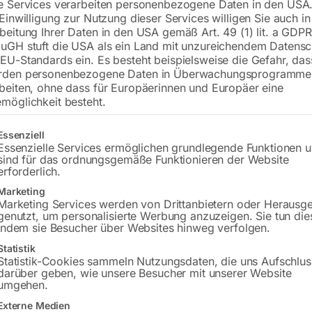
e Services verarbeiten personenbezogene Daten in den USA.
 Einwilligung zur Nutzung dieser Services willigen Sie auch in
€
2.310,00
beitung Ihrer Daten in den USA gemäß Art. 49 (1) lit. a GDPR
uGH stuft die USA als ein Land mit unzureichendem Datensc
inkl. MwSt.
zzgl.
Versandkosten
EU-Standards ein. Es besteht beispielsweise die Gefahr, da
Lieferzeit:
ca. 5 - 10 Werktage
rden personenbezogene Daten in Überwachungsprogramme
beiten, ohne dass für Europäerinnen und Europäer eine
möglichkeit besteht.
Versandkosten Standard (Österreich):
€
Bitte beachten Sie: Die Versandkosten g
gt eine Liste der Service-Gruppen, für die eine Einwilligung erteilt w
Essenziell
Essenzielle Services ermöglichen grundlegende Funktionen 
In den 
sind für das ordnungsgemäße Funktionieren der Website
erforderlich.
Marketing
Marketing Services werden von Drittanbietern oder Herausg
genutzt, um personalisierte Werbung anzuzeigen. Sie tun die
Sie haben Frag
indem sie Besucher über Websites hinweg verfolgen.
Statistik
Gerne hel
Statistik-Cookies sammeln Nutzungsdaten, die uns Aufschlus
darüber geben, wie unsere Besucher mit unserer Website
umgehen.
Anfrageformular
Externe Medien