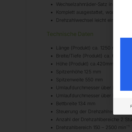
Wechselzahnräder-Satz in Standa
Komplett ausgestattet, wodurch de
Drehzahlwechsel leicht einstellbar
Technische Daten
Länge (Produkt) ca. 1250 mm
Breite/Tiefe (Produkt) ca. 650 mm
Höhe (Produkt) ca.420mm Gewicht 
Spitzenhöhe 125 mm
Spitzenweite 550 mm
Umlaufdurchmesser über Maschin
Umlaufdurchmesser über Planschl
Bettbreite 134 mm
Steuerung der Drehzahlregelung el
Anzahl der Drehzahlbereiche 2 Stu
Drehzahlbereich 150 – 2500 min¯¹