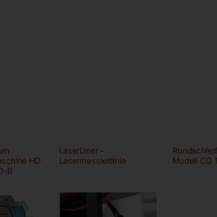
um
LaserLiner –
Rundschlei
aschine HD
Lasermessleitlinie
Modell CG 
D-B