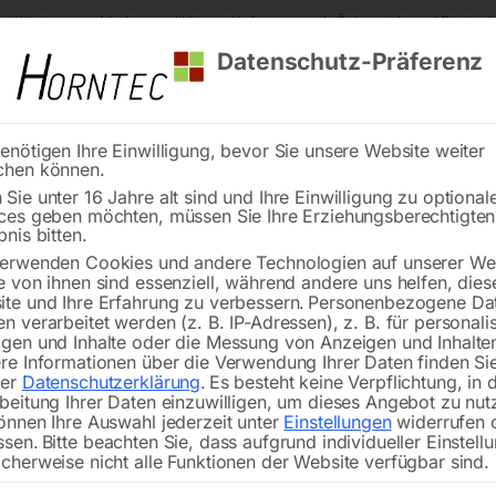
s Kärnten
Markenqualität
Lieferung nach Österreich und Deutsch
Datenschutz-Präferenz
enötigen Ihre Einwilligung, bevor Sie unsere Website weiter
chen können.
Reinigung
Schweißen
Stadtmobiliar
Stein
Sie unter 16 Jahre alt sind und Ihre Einwilligung zu optional
ces geben möchten, müssen Sie Ihre Erziehungsberechtigte
eldrehmaschine OPTIturn TU 2506VB
bnis bitten.
erwenden Cookies und andere Technologien auf unserer Web
🔍
e von ihnen sind essenziell, während andere uns helfen, dies
te und Ihre Erfahrung zu verbessern.
Personenbezogene Da
Leitspindeldreh
n verarbeitet werden (z. B. IP-Adressen), z. B. für personalis
gen und Inhalte oder die Messung von Anzeigen und Inhalte
re Informationen über die Verwendung Ihrer Daten finden Sie
rer
Datenschutzerklärung
.
Es besteht keine Verpflichtung, in 
beitung Ihrer Daten einzuwilligen, um dieses Angebot zu nut
önnen Ihre Auswahl jederzeit unter
Einstellungen
widerrufen 
Leitspindeldrehmaschinen mit Vorsch
ssen.
Bitte beachten Sie, dass aufgrund individueller Einstell
für den anspruchsvollen Anwender
cherweise nicht alle Funktionen der Website verfügbar sind.