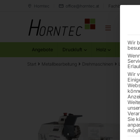
Horntec
office@horntec.at
Fachberatung au
Wir b
besu
Angebote
Druckluft
Holz
Metall
Wenn 
Servi
Start
Metallbearbeitung
Drehmaschinen
Leitspind
Erlau
Wir v
Einig
Websi
könne
Anzei
Weite
unse
Verar
Sie k
anpa
mögli