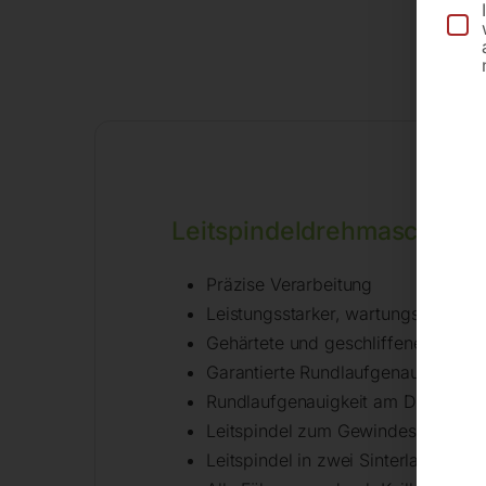
Be
Leitspindeldrehmaschine
Präzise Verarbeitung
Leistungsstarker, wartungsfreier M
Gehärtete und geschliffene Z-Ach
Garantierte Rundlaufgenauigkeit 
Rundlaufgenauigkeit am Drehfutte
Leitspindel zum Gewindeschneide
Leitspindel in zwei Sinterlagern ge