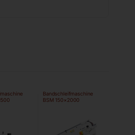
fmaschine
Bandschleifmaschine
1500
BSM 150×2000