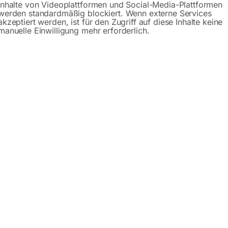
Inhalte von Videoplattformen und Social-Media-Plattformen
werden standardmäßig blockiert. Wenn externe Services
akzeptiert werden, ist für den Zugriff auf diese Inhalte keine
manuelle Einwilligung mehr erforderlich.
schreibung
Produktsicherheit
Betriebsanlei
 OPTIturn TU 2506VB
otor
sen Führungsbahn
der Spindelnase ≤ 0,009 mm
r ≤ 0,04 mm
n oder automatischen Längsdrehen
lagert