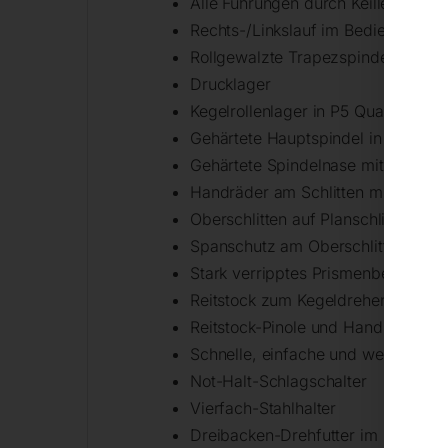
Alle Führungen durch Keilleisten na
Rechts-/Linkslauf im Bedienfeld sc
Rollgewalzte Trapezspindeln
Drucklager
Kegelrollenlager in P5 Qualität
Gehärtete Hauptspindel in nachstel
Gehärtete Spindelnase mit Ø 26 
Handräder am Schlitten mit einstel
Oberschlitten auf Planschlitten ver
Spanschutz am Oberschlitten
Stark verripptes Prismenbett aus G
Reitstock zum Kegeldrehen ± 5 mm 
Reitstock-Pinole und Handrad mit e
Schnelle, einfache und werkzeuglo
Not-Halt-Schlagschalter
Vierfach-Stahlhalter
Dreibacken-Drehfutter im Standar