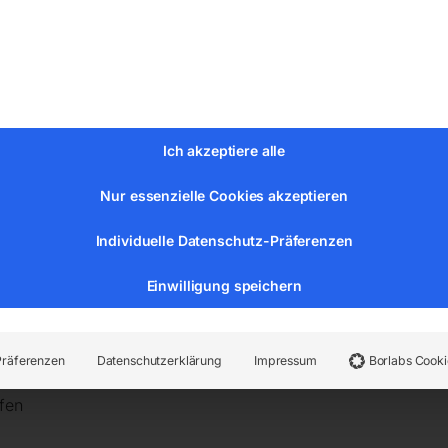
rdlieferumfang zum Gewindeschneiden
r Anwender nach Inbetriebnahme sofort produktiv arbeiten k
 über Potentiometer, digitale Drehzahlanzeige
Ich akzeptiere alle
Nur essenzielle Cookies akzeptieren
(Netto) ca. 132 kg
Individuelle Datenschutz-Präferenzen
Einwilligung speichern
enbett 246 mm
itten 149 mm
Präferenzen
Datenschutzerklärung
Impressum
Borlabs Cooki
ektronisch regelbar
fen