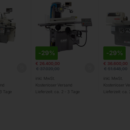
-
29%
-
29%
€
26.400,00
€
36.600,00
€
37.020,00
€
51.648,00
inkl. MwSt.
inkl. MwSt.
and
Kostenloser Versand
Kostenloser V
 3 Tage
Lieferzeit:
ca. 2 - 3 Tage
Lieferzeit:
ca. 