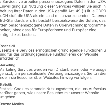
e Services verarbeiten personenbezogene Daten in den USA.
 Einwilligung zur Nutzung dieser Services willigen Sie auch in
beitung Ihrer Daten in den USA gemäß Art. 49 (1) lit. a GDPR
uGH stuft die USA als ein Land mit unzureichendem Datensc
€
4,80
EU-Standards ein. Es besteht beispielsweise die Gefahr, da
rden personenbezogene Daten in Überwachungsprogramme
inkl. MwSt.
zzgl.
Versandkosten
beiten, ohne dass für Europäerinnen und Europäer eine
Lieferzeit:
ca. 2 - 3 Tage
möglichkeit besteht.
Versandkosten Standard (Österreich):
€
gt eine Liste der Service-Gruppen, für die eine Einwilligung erteilt w
Essenziell
Bitte beachten Sie: Die Versandkosten g
Essenzielle Services ermöglichen grundlegende Funktionen 
sind für das ordnungsgemäße Funktionieren der Website
erforderlich.
In den 
Marketing
Marketing Services werden von Drittanbietern oder Herausg
genutzt, um personalisierte Werbung anzuzeigen. Sie tun die
indem sie Besucher über Websites hinweg verfolgen.
Sie haben Frag
Statistik
Statistik-Cookies sammeln Nutzungsdaten, die uns Aufschlus
darüber geben, wie unsere Besucher mit unserer Website
Gerne hel
umgehen.
Externe Medien
Anfrageformular