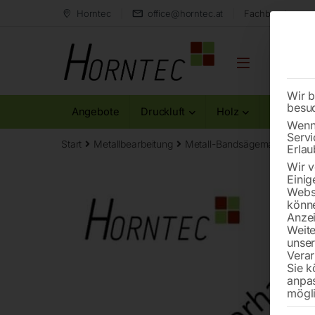
Horntec
office@horntec.at
Fachberatung au
Wir b
besu
Angebote
Druckluft
Holz
Metall
Wenn 
Servi
Start
Metallbearbeitung
Metall-Bandsägemaschinen
Erlau
Wir v
Einig
Websi
könne
Anzei
Weite
unse
Verar
Sie k
anpa
mögli