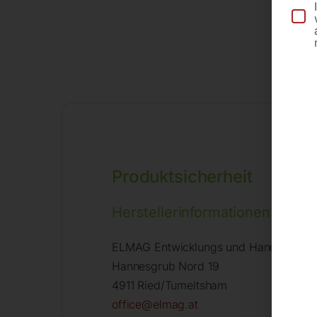
Produktsicherheit
Herstellerinformationen
ELMAG Entwicklungs und Handels Gm
Hannesgrub Nord 19
4911 Ried/Tumeltsham
office@elmag.at