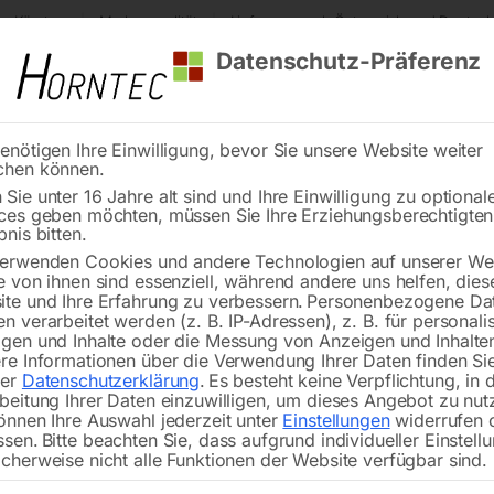
s Kärnten
Markenqualität
Lieferung nach Österreich und Deutsch
Datenschutz-Präferenz
enötigen Ihre Einwilligung, bevor Sie unsere Website weiter
chen können.
Reinigung
Schweißen
Stadtmobiliar
Stein
Sie unter 16 Jahre alt sind und Ihre Einwilligung zu optional
ces geben möchten, müssen Sie Ihre Erziehungsberechtigte
Lager 2RS 6200
bnis bitten.
erwenden Cookies und andere Technologien auf unserer Web
🔍
e von ihnen sind essenziell, während andere uns helfen, dies
te und Ihre Erfahrung zu verbessern.
Personenbezogene Da
n verarbeitet werden (z. B. IP-Adressen), z. B. für personalis
gen und Inhalte oder die Messung von Anzeigen und Inhalte
re Informationen über die Verwendung Ihrer Daten finden Sie
rer
Datenschutzerklärung
.
Es besteht keine Verpflichtung, in 
beitung Ihrer Daten einzuwilligen, um dieses Angebot zu nut
önnen Ihre Auswahl jederzeit unter
Einstellungen
widerrufen 
ssen.
Bitte beachten Sie, dass aufgrund individueller Einstell
cherweise nicht alle Funktionen der Website verfügbar sind.
für BOMAR Transverse 615.340 DGS