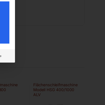
e
fmaschine
Flächenschleifmaschine
800
Modell HSG 400/1000
ALV