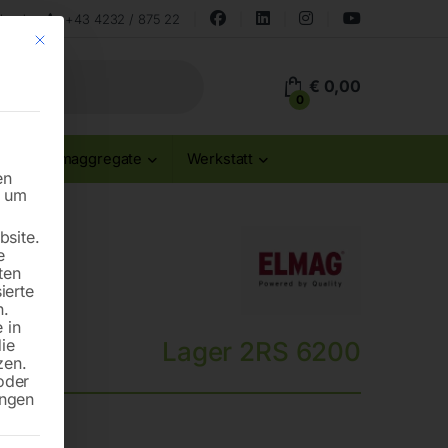
land
+43 4232 / 875 22
Mit diesem Button wird der Dialog geschlossen. Seine Funktionalität ist id
€
0,00
0
Stromaggregate
Werkstatt
en
n um
site.
e
ten
ierte
n.
 in
die
Lager 2RS 6200
zen.
oder
ungen