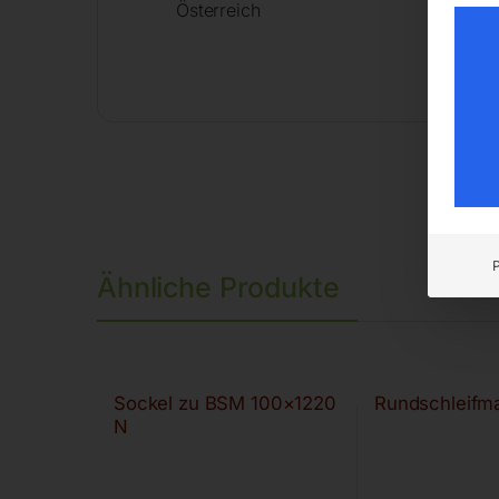
Österreich
Ähnliche Produkte
Sockel zu BSM 100×1220
Rundschleifm
N