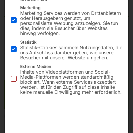
PL-S 750/10/3 D
Marketing
Marketing Services werden von Drittanbietern
oder Herausgebern genutzt, um
personalisierte Werbung anzuzeigen. Sie tun
dies, indem sie Besucher über Websites
im Paket 1
hinweg verfolgen.
Statistik
Statistik-Cookies sammeln Nutzungsdaten, die
uns Aufschluss darüber geben, wie unsere
€
4.320,00
Besucher mit unserer Website umgehen.
inkl. MwSt.
Kostenloser Versand
Externe Medien
Inhalte von Videoplattformen und Social-
Lieferzeit:
ca. 2 - 3 Tage
Media-Plattformen werden standardmäßig
blockiert. Wenn externe Services akzeptiert
werden, ist für den Zugriff auf diese Inhalte
Versandkosten Standard (Österreich):
€
0,00
keine manuelle Einwilligung mehr erforderlich.
Bitte beachten Sie: Die Versandkosten gelten für Österreich.
Andere Länder können abweichen.
In den Warenkorb