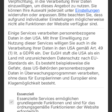
Verpflichtung, in die Verarbeitung Ihrer Daten
einzuwilligen, um dieses Angebot zu nutzen.
Sie
können Ihre Auswahl jederzeit unter
Einstellungen
widerrufen oder anpassen.
Bitte beachten Sie, dass
aufgrund individueller Einstellungen möglicherweise
nicht alle Funktionen der Website verfügbar sind.
Einige Services verarbeiten personenbezogene
Daten in den USA. Mit Ihrer Einwilligung zur
Nutzung dieser Services willigen Sie auch in die
Verarbeitung Ihrer Daten in den USA gemäß Art. 49
(1) lit. a GDPR ein. Der EuGH stuft die USA als ein
Land mit unzureichendem Datenschutz nach EU-
Standards ein. Es besteht beispielsweise die
Gefahr, dass US-Behörden personenbezogene
Daten in Überwachungsprogrammen verarbeiten,
ohne dass für Europäerinnen und Europäer eine
Klagemöglichkeit besteht.
Es folgt eine Liste der Service-Gruppen, für die eine Einwilligun
Essenziell
Essenzielle Services ermöglichen
grundlegende Funktionen und sind für das
Kompressor PROFI-LINE ‘SILENT’
ordnungsgemäße Funktionieren der Website
erforderlich.