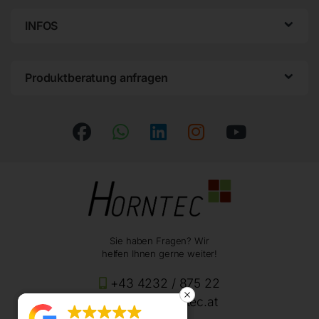
INFOS
Produktberatung anfragen
Sie haben Fragen? Wir
helfen Ihnen gerne weiter!
+43 4232 / 875 22
office@horntec.at