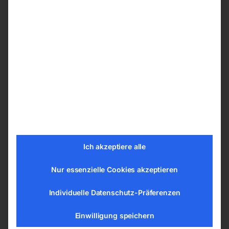
niedrigen 50 – 60 °C nach einstündigem
Dauerlauf.
Jetzt kurze Zeit kostenlos inklusive
Montagevorbereitung für
BEKOMAT/ZKA/AKA
Automatischer Kondensatableiter AKA 1/2
Details
Ich akzeptiere alle
Drehstrom-Antrieb 400 Volt mit
Motorschutzrelais
Nur essenzielle Cookies akzeptieren
Indirekter Antrieb mittels Keilriemen
Individuelle Datenschutz-Präferenzen
Kompressorzylinder aus Grauguss
Hochleistungs-Präzisionskolben
Einwilligung speichern
Zweizylinderaggregat