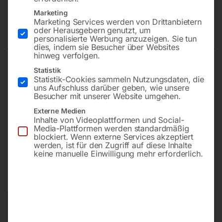
Kompressor PROFI-LINE PL
Marketing
Marketing Services werden von Drittanbietern
840/10/270 D
oder Herausgebern genutzt, um
personalisierte Werbung anzuzeigen. Sie tun
dies, indem sie Besucher über Websites
hinweg verfolgen.
Statistik
Effektive Liefermenge 595 l/min
Statistik-Cookies sammeln Nutzungsdaten, die
Max. Betriebsdruck 10 bar
uns Aufschluss darüber geben, wie unsere
Besucher mit unserer Website umgehen.
Behältervolumen 270 l
Elektroanschluss 400 V
Externe Medien
Inhalte von Videoplattformen und Social-
Media-Plattformen werden standardmäßig
blockiert. Wenn externe Services akzeptiert
werden, ist für den Zugriff auf diese Inhalte
€
2.400,00
€
2.998,80
keine manuelle Einwilligung mehr erforderlich.
inkl. MwSt.
Kostenloser Versand
Lieferzeit:
ca. 2 - 3 Tage
Versandkosten Standard (Österreich):
€
0,00
Bitte beachten Sie: Die Versandkosten gelten für Österreich.