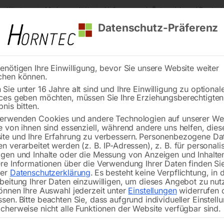
s Kärnten
Markenqualität
Lieferung nach Österreich und Deutsch
Datenschutz-Präferenz
enötigen Ihre Einwilligung, bevor Sie unsere Website weiter
chen können.
Reinigung
Schweißen
Stadtmobiliar
Stein
Sie unter 16 Jahre alt sind und Ihre Einwilligung zu optional
ces geben möchten, müssen Sie Ihre Erziehungsberechtigte
soren
Kompressor Airprofi 903/500/15 H Silent
bnis bitten.
erwenden Cookies und andere Technologien auf unserer Web
🔍
e von ihnen sind essenziell, während andere uns helfen, dies
te und Ihre Erfahrung zu verbessern.
Personenbezogene Da
Kompressor
n verarbeitet werden (z. B. IP-Adressen), z. B. für personalis
gen und Inhalte oder die Messung von Anzeigen und Inhalte
re Informationen über die Verwendung Ihrer Daten finden Sie
rer
Datenschutzerklärung
.
Es besteht keine Verpflichtung, in 
beitung Ihrer Daten einzuwilligen, um dieses Angebot zu nut
önnen Ihre Auswahl jederzeit unter
Einstellungen
widerrufen 
Für die professionelle und industriel
ssen.
Bitte beachten Sie, dass aufgrund individueller Einstell
Arbeitsumgebung benötigt wird
cherweise nicht alle Funktionen der Website verfügbar sind.