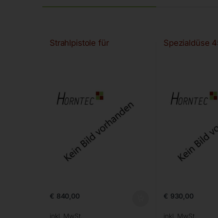
Strahlpistole für
Spezialdüse 
€
840,00
€
930,00
inkl. MwSt.
inkl. MwSt.