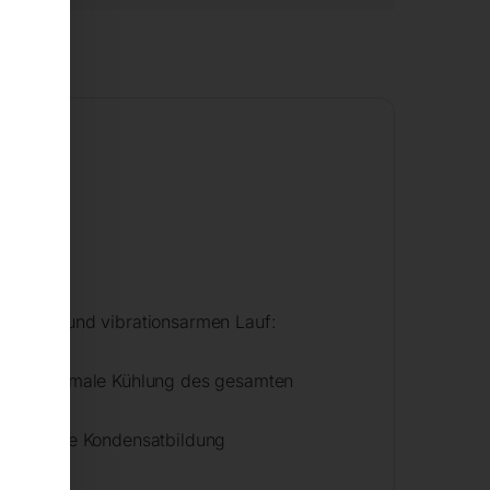
r
gebung
ruhigen und vibrationsarmen Lauf:
 eine optimale Kühlung des gesamten
ingern die Kondensatbildung