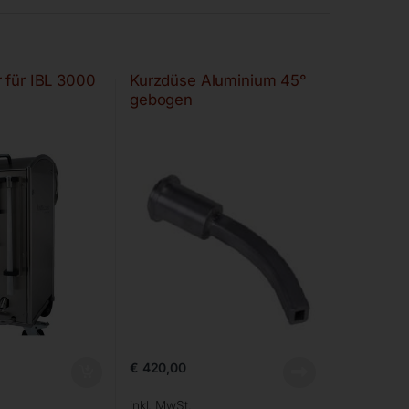
 für IBL 3000
Kurzdüse Aluminium 45°
gebogen
€
420,00
inkl. MwSt.