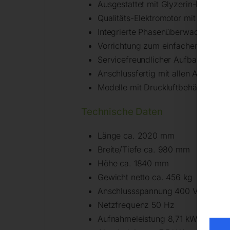
Ausgestattet mit Glyzerin-Manomet
Qualitäts-Elektromotor mit Motorsc
Integrierte Phasenüberwachung
Vorrichtung zum einfachen Spanne
Servicefreundlicher Aufbau
Anschlussfertig mit allen Armature
Modelle mit Druckluftbehälter: Inn
Technische Daten
Länge ca. 2020 mm
Breite/Tiefe ca. 980 mm
Höhe ca. 1840 mm
Gewicht netto ca. 456 kg
Anschlussspannung 400 V
Netzfrequenz 50 Hz
Aufnahmeleistung 8,71 kW