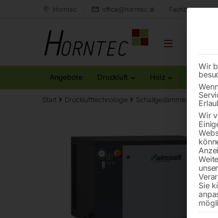
Horntec
office@horntec.at
Fachberatung au
Wir b
besu
Angebote
Druckluft
Holz
Metall
Wenn 
Servi
Start
Drucklufttechnologie
Schallgedämmte Kompres
Erlau
Wir v
Einig
Websi
könne
Anzei
Weite
unse
Verar
Sie k
anpa
mögli