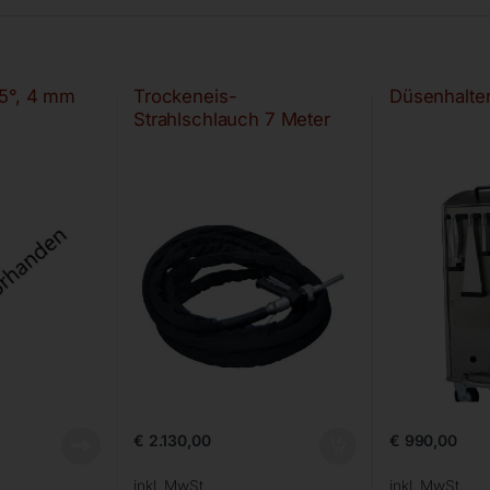
45°, 4 mm
Trockeneis-
Düsenhalter
Strahlschlauch 7 Meter
€
2.130,00
€
990,00
inkl. MwSt.
inkl. MwSt.