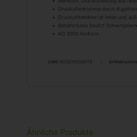
Werkstoff Druckluftleitung aus fle
Druckluftentnahme durch Kugelha
Druckluftbehälter ist innen und auß
Behälterbasis besitzt Schwingelem
AD 2000 Konform
EAN:
4036351288176
Artikelnumm
Ähnliche Produkte