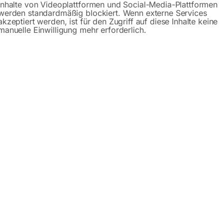
Inhalte von Videoplattformen und Social-Media-Plattformen
werden standardmäßig blockiert. Wenn externe Services
akzeptiert werden, ist für den Zugriff auf diese Inhalte keine
manuelle Einwilligung mehr erforderlich.
Beschreibung
Produktsicherheit
00/15 H Silent
tes Gehäuse und zusätzlichen Schalldämpfer am Ansaugfilte
 in geräuschsensiblen Bereichen und der direkten Arbeitsum
t aus Grauguss mit niedriger Drehzahl garantiert besonders 
ebensdauer
d temperaturgesteuerter Radiallüfter am Gehäuse sorgen für
n zusätzlicher Luftkanal zwischen Motor und Verdichter verr
r