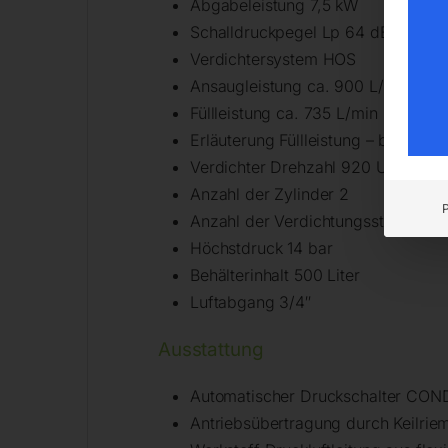
Abgabeleistung 7,5 kW
Schalldruckpegel Lp 64 dB(A) in 
Verdichtersystem HOS
Ansaugleistung ca. 900 L/min
Füllleistung ca. 735 L/min
Erläuterung Füllleistung – bei 12 b
Verdichter Drehzahl 920 U/min
Anzahl der Zylinder 2
Anzahl der Verdichtungsstufen 2
Höchstdruck 14 bar
Behälterinhalt 500 Liter
Luftabgang 3/4″
Ausstattung
Automatischer Druckschalter CO
Antriebsübertragung durch Keilrie