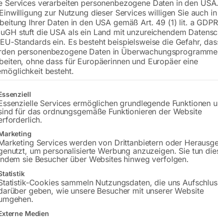
e Services verarbeiten personenbezogene Daten in den USA.
 Einwilligung zur Nutzung dieser Services willigen Sie auch in
€
6.180,00
beitung Ihrer Daten in den USA gemäß Art. 49 (1) lit. a GDPR
uGH stuft die USA als ein Land mit unzureichendem Datensc
inkl. MwSt.
zzgl.
Versandkosten
EU-Standards ein. Es besteht beispielsweise die Gefahr, da
Lieferzeit:
ca. 5 - 10 Werktage
rden personenbezogene Daten in Überwachungsprogramme
beiten, ohne dass für Europäerinnen und Europäer eine
möglichkeit besteht.
Versandkosten Standard (Österreich):
€
Bitte beachten Sie: Die Versandkosten g
gt eine Liste der Service-Gruppen, für die eine Einwilligung erteilt w
Essenziell
Essenzielle Services ermöglichen grundlegende Funktionen 
In den 
sind für das ordnungsgemäße Funktionieren der Website
erforderlich.
Marketing
Marketing Services werden von Drittanbietern oder Herausg
genutzt, um personalisierte Werbung anzuzeigen. Sie tun die
Sie haben Frag
indem sie Besucher über Websites hinweg verfolgen.
Statistik
Gerne hel
Statistik-Cookies sammeln Nutzungsdaten, die uns Aufschlus
darüber geben, wie unsere Besucher mit unserer Website
Anfrageformular
umgehen.
Externe Medien