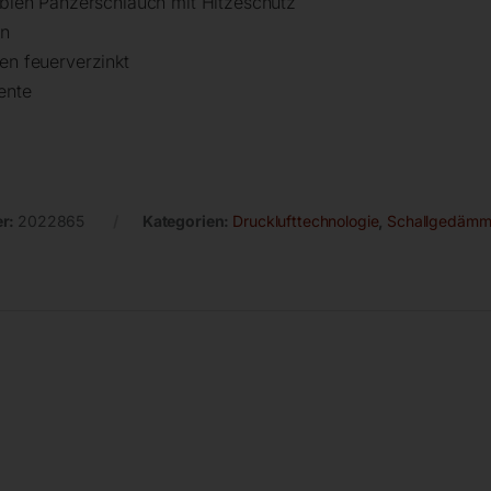
xiblen Panzerschlauch mit Hitzeschutz
hn
en feuerverzinkt
ente
er:
2022865
Kategorien:
Drucklufttechnologie
,
Schallgedämm