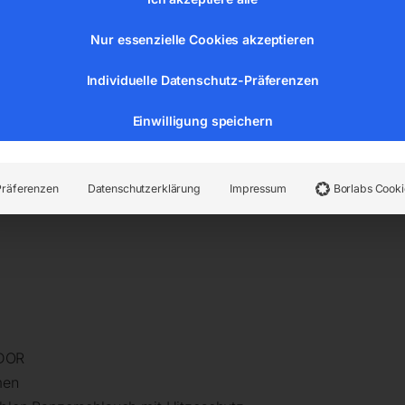
1m Abstand nach DIN 45635 T 13
Nur essenzielle Cookies akzeptieren
Individuelle Datenschutz-Präferenzen
Einwilligung speichern
ar Arbeitsdruck
Präferenzen
Datenschutzerklärung
Impressum
Borlabs Cooki
NDOR
men