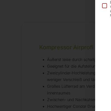
Kompressor Airprofi 903/5
Äußerst leise durch schallgedämm
Geeignet für die Aufstellung auch
Zweizylinder-Hochleistungsaggrega
weniger Verschleiß und längere L
Großes Lüfterrad am Verdichter un
Innenraumes
Zwischen- und Nachkühler sowie ei
Hochwertiger Condor Druckschalte