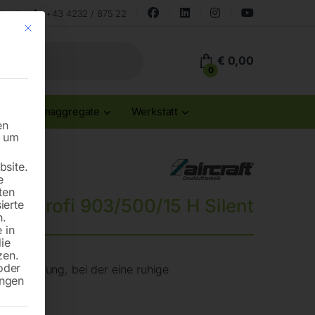
land
+43 4232 / 875 22
Mit diesem Button wird der Dialog geschlossen. Seine Funktionalität ist id
€
0,00
0
Stromaggregate
Werkstatt
en
n um
site.
e
ten
 Airprofi 903/500/15 H Silent
ierte
n.
 in
die
zen.
oder
le Anwendung, bei der eine ruhige
ungen